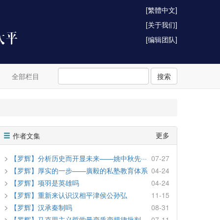
[繁體中文]
[关于我们]
[编辑团队]
全部栏目
搜索
更多
作者文集
【罗辉】分析历史而开显未来——姚中秋先···
07-27
【罗辉】厚实的一步——廣毅的私塾教育体系
04-24
【罗辉】项羽是英雄吗
04-24
【罗辉】重新来认识汉相平津侯公孙弘
11-15
【罗辉】汉承秦制吗
08-31
【罗辉】马克思主义哲学量变质变规律批判
07-11