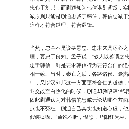
忠心于刘邦；而蒯通却为韩信谋划背叛，实
诚原则只能是蒯通忠诚于韩信，韩信忠诚于
这样才符合道理、符合逻辑。
当然，忠并不是说要愚忠。忠本来是尽心之
理，要忠于良知。孟子说：“教人以善谓之忠
忠于韩信，则是要求韩信行为要符合仁的道
相一致。当时，秦亡之后，各路诸侯、豪杰
中，又以汉刘邦这一方面更符合仁的道德，
羽交战至白热化的时候，蒯通却教唆韩信背
因此蒯通认为对韩信的忠诚无论从哪个方面
点也不冤枉。蒯通自己其实也知道心虚，他
假装疯癫。“通说不听，惶恐，乃阳狂为巫。