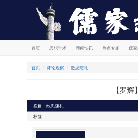
首页
思想学术
新闻快讯
热点专题
儒家
首页
评论观察
散思随札
【罗辉
栏目：散思随札
标签：