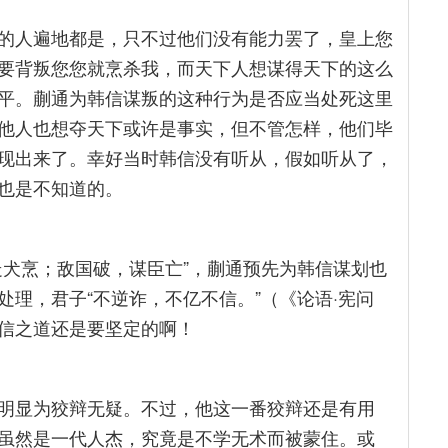
的人遍地都是，只不过他们没有能力罢了，皇上您
要背叛您您就烹杀我，而天下人想谋得天下的这么
平。蒯通为韩信谋叛的这种行为是否应当处死这里
他人也想夺天下或许是事实，但不管怎样，他们毕
现出来了。幸好当时韩信没有听从，假如听从了，
也是不知道的。
走犬烹；敌国破，谋臣亡”，蒯通预先为韩信谋划也
理，君子“不逆诈，不亿不信。”（《论语·宪问
信之道还是要坚定的啊！
明显为狡辩无疑。不过，他这一番狡辩还是有用
虽然是一代人杰，究竟是不学无术而被蒙住。或