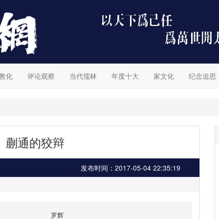
教化
评论观察
当代儒林
年度十大
家文化
纪念追思
】蒯通的狡辩
发布时间：2017-05-04 22:35:19
罗辉