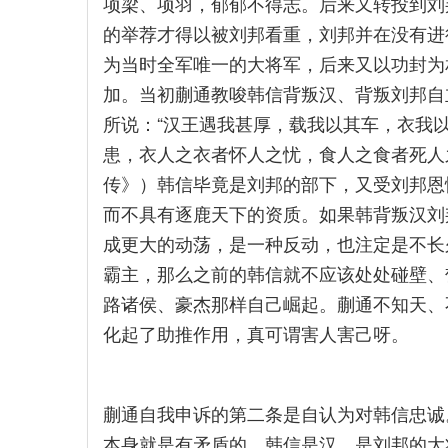
项梁、项羽，郁郁不得志。后来又转投到刘
的举荐才得以被刘邦看重，刘邦并在没有进
为当时全军唯一的大将军，后来又以功封为
加。当初蒯通教唆韩信背叛汉、背叛刘邦自
所说：“汉王遇我甚厚，载我以其车，衣我
患，衣人之衣者怀人之忧，食人之食者死人
传》）韩信毕竟是刘邦的部下，又受刘邦恩
而不具有逐鹿天下的资质。如果韩背叛汉刘
成更大的动荡，是一种反动，也注定是不长
霸主，那么之前的韩信就不应该处处碰壁、
路诸侯、豪杰那样自己崛起。蒯通不知天、
化起了助推作用，真可谓害人害己呀。
蒯通自我申诉的第二条是自认为对韩信忠诚
本身就是有矛盾的。韩信是汉、是刘邦的大