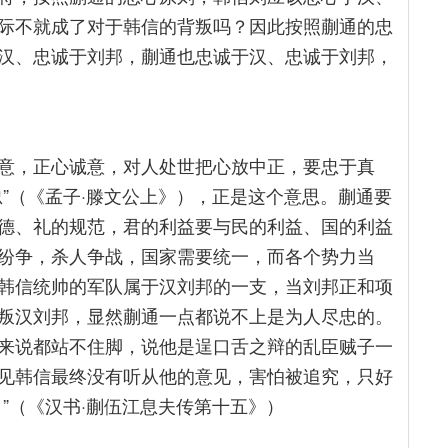
际不就成了对于韩信的背叛吗？因此按照蒯通的忠
汉、忠诚于刘邦，蒯通也忠诚于汉、忠诚于刘邦，
意，正心诚意，对人处世把心放中正，要忠于真
”（《孟子·滕文公上》），正是这个意思。蒯通要
德、礼的规范，君的利益要与民的利益、国的利益
纷争，杀人争战，国家需要统一，而各个势力当
韩信统帅的军队属于汉刘邦的一支，当刘邦正和项
叛汉刘邦，显然蒯通一点都说不上是为人尽忠的。
来说都站不住脚，说他是逞口舌之辩的乱臣贼子一
见韩信最终没有听从他的意见，害怕被追究，只好
”（《汉书·蒯伍江息夫传第十五》）