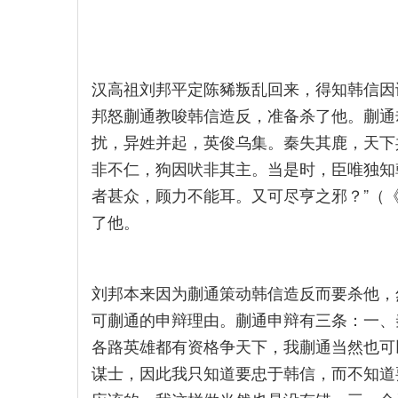
汉高祖刘邦平定陈豨叛乱回来，得知韩信因
邦怒蒯通教唆韩信造反，准备杀了他。蒯通
扰，异姓并起，英俊乌集。秦失其鹿，天下
非不仁，狗因吠非其主。当是时，臣唯独知
者甚众，顾力不能耳。又可尽亨之邪？”（
了他。
刘邦本来因为蒯通策动韩信造反而要杀他，
可蒯通的申辩理由。蒯通申辩有三条：一、
各路英雄都有资格争天下，我蒯通当然也可
谋士，因此我只知道要忠于韩信，而不知道