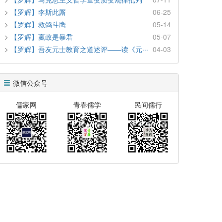
【罗辉】李斯此厮
06-25
【罗辉】救鸽斗鹰
05-14
【罗辉】嬴政是暴君
05-07
【罗辉】吾友元士教育之道述评——读《元···
04-03
微信公众号
儒家网
青春儒学
民间儒行