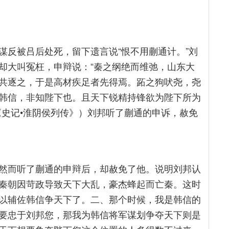
谋反被吕后处死，留下遗言说“恨不用蒯通计。”刘
却大叫冤枉，申辩说：“秦之纲绝而维弛，山东大
共逐之，于是高材疾足者先得焉。跖之狗吠尧，尧
韩信，非知陛下也。且天下锐精持锋欲为陛下所为
《史记•淮阴侯列传》）刘邦听了蒯通的申诉，赦免
然而听了蒯通的申辩后，却赦免了他。说明刘邦认
秦朝因苛政导致天下大乱，豪杰蜂起而亡秦。这时
以辅佐韩信争天下了。二、那个时候，我是韩信的
要忠于刘邦您，那我为韩信将军谋划争夺天下则是