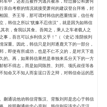
邦军中，还差点被作为逃兵被杀，经过滕公和萧何
行亲自考察的情况就接受萧何的建议登台拜将，封
相国、齐王等，那可谓对韩信的恩重情深，信任有
立，韩信之所以“犹豫不忍倍汉”，就是因为如韩信
以其衣，食我以其食。吾闻之，乘人之车者载人之
之事，吾岂可以乡利倍义乎！”（《史记·淮阴侯列
情深重。因此，韩信只是刘邦逐鹿天下的一部分，
邦，即使有所成功，也是不仁不义的，是对天下造
久的。再，如果韩信果然是单独来瓜分天下的一方
郁郁不得志，而是如同陈胜、刘邦、项氏叔侄等各
不知命又不知人而妄逞口舌之辩，对韩信命运的恶
。蒯通说他劝韩信背叛汉、背叛刘邦是忠心于韩信
将，按照蒯通的忠心原则，韩信则应该忠心于汉、