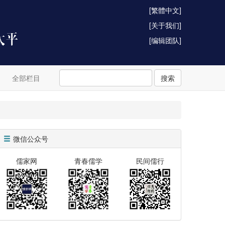
[繁體中文]
[关于我们]
[编辑团队]
全部栏目
搜索
微信公众号
儒家网
青春儒学
民间儒行