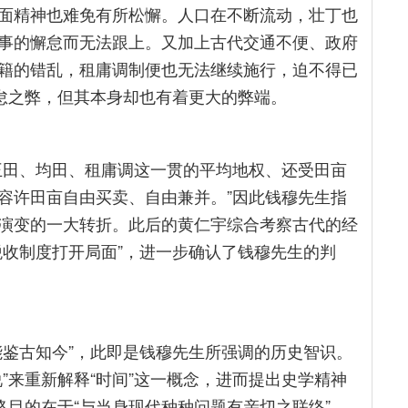
面精神也难免有所松懈。人口在不断流动，壮丁也
事的懈怠而无法跟上。又加上古代交通不便、政府
籍的错乱，租庸调制便也无法继续施行，迫不得已
懈怠之弊，但其本身却也有着更大的弊端。
王田、均田、租庸调这一贯的平均地权、还受田亩
容许田亩自由买卖、自由兼并。”因此钱穆先生指
演变的一大转折。此后的黄仁宇综合考察古代的经
税收制度打开局面”，进一步确认了钱穆先生的判
能鉴古知今”，此即是钱穆先生所强调的历史智识。
”来重新解释“时间”这一概念，进而提出史学精神
终目的在于“与当身现代种种问题有亲切之联络”。