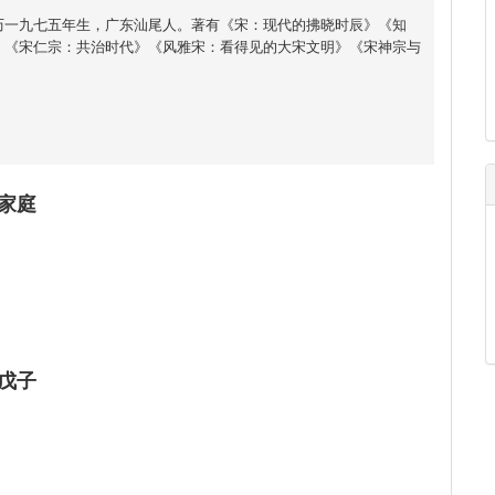
历一九七五年生，广东汕尾人。著有《宋：现代的拂晓时辰》《知
》《宋仁宗：共治时代》《风雅宋：看得见的大宋文明》《宋神宗与
家庭
戊子