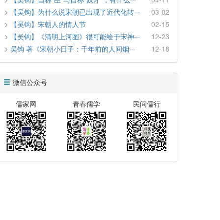
【吴钩】为什么说宋朝已出现了近代化转···
03-02
【吴钩】宋朝人的情人节
02-15
【吴钩】《清明上河图》很可能绘于宋神···
12-23
吴钩 著《宋朝小日子：千年前的人间烟···
12-18
微信公众号
儒家网
青春儒学
民间儒行