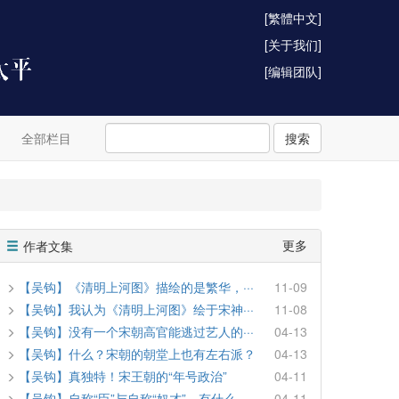
[繁體中文]
[关于我们]
[编辑团队]
全部栏目
搜索
更多
作者文集
【吴钩】《清明上河图》描绘的是繁华，···
11-09
【吴钩】我认为《清明上河图》绘于宋神···
11-08
【吴钩】没有一个宋朝高官能逃过艺人的···
04-13
【吴钩】什么？宋朝的朝堂上也有左右派？
04-13
【吴钩】真独特！宋王朝的“年号政治”
04-11
【吴钩】自称“臣”与自称“奴才”，有什么···
04-11