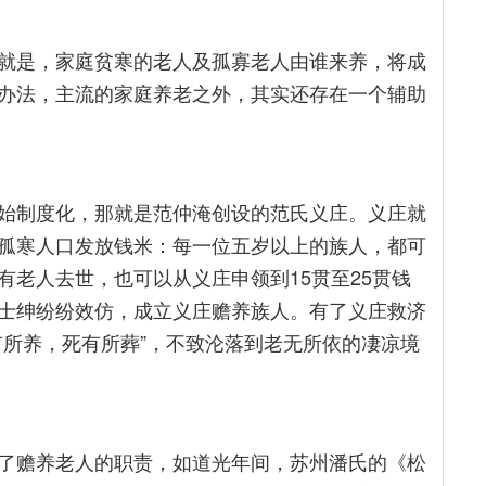
就是，家庭贫寒的老人及孤寡老人由谁来养，将成
办法，主流的家庭养老之外，其实还存在一个辅助
始制度化，那就是范仲淹创设的范氏义庄。义庄就
孤寒人口发放钱米：每一位五岁以上的族人，都可
老人去世，也可以从义庄申领到15贯至25贯钱
士绅纷纷效仿，成立义庄赡养族人。有了义庄救济
有所养，死有所葬”，不致沦落到老无所依的凄凉境
了赡养老人的职责，如道光年间，苏州潘氏的《松