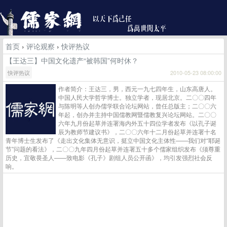
首页
›
评论观察
›
快评热议
【王达三】中国文化遗产“被韩国”何时休？
快评热议
2010-05-23 08:00:00
作者简介：王达三，男，西元一九七四年生，山东高唐人。
中国人民大学哲学博士。独立学者，现居北京。二〇〇四年
与陈明等人创办儒学联合论坛网站，曾任总版主；二〇〇六
年起，创办并主持中国儒教网暨儒教复兴论坛网站。二〇〇
六年九月份起草并连署海内外五十四位学者发布《以孔子诞
辰为教师节建议书》，二〇〇六年十二月份起草并连署十名
青年博士生发布了《走出文化集体无意识，挺立中国文化主体性——我们对“耶诞
节”问题的看法》，二〇〇九年四月份起草并连署五十多个儒家组织发布《须尊重
历史，宜敬畏圣人——致电影《孔子》剧组人员公开函》，均引发强烈社会反
响。