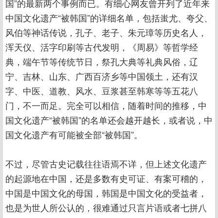
国”的最新两个事例而已。有细心网友曾开列了近年来
中国文化遗产“被韩国”的详细名单，包括蚩尤、夸父、
风伯等神话传说，孔子、老子、朱元璋等历史名人，
浑天仪、活字印刷等古代发明，《周易》等哲学经
典，端午节等传统节日，祭孔大典等礼典风俗，辽
宁、吉林、山东、广西百济乡等中国领土，还有汉
字、中医、道教、风水、豆浆甚至韩寒等等五花八
门，不一而足。完全可以相信，随着时间的推移，中
国文化遗产“被韩国”的名单还会越开越长，或者说，中
国文化遗产有可能被全部“被韩国”。
不过，尽管古史记载往往语焉不详，但上述文化遗产
的起源地在中国，还是多数有史可证、有案可稽的，
中国是中国文化的母国，韩国是中国文化的受益者，
也是为世人所公认的，很难通过只言片语或者七拼八