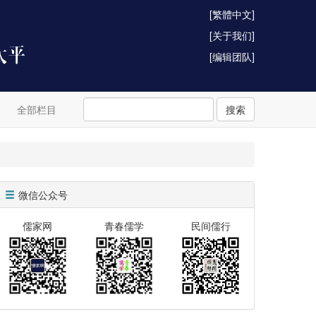
[繁體中文]
[关于我们]
[编辑团队]
全部栏目
搜索
微信公众号
儒家网
青春儒学
民间儒行