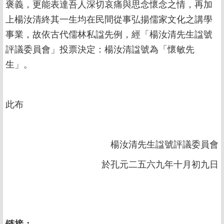
褒義，更能表達吾人深切哀痛與思念懷念之情，再加
上楊汝清終其一生均在民間從事弘揚儒家文化之講學
事業，故依古代儒林私諡先例，經「楊汝清先生諡號
評議委員會」投票決定：楊汝清諡號為「懷敏先
生」。
此布
楊汝清先生諡號評議委員會
於孔元二五六九年十月初九日
链接：