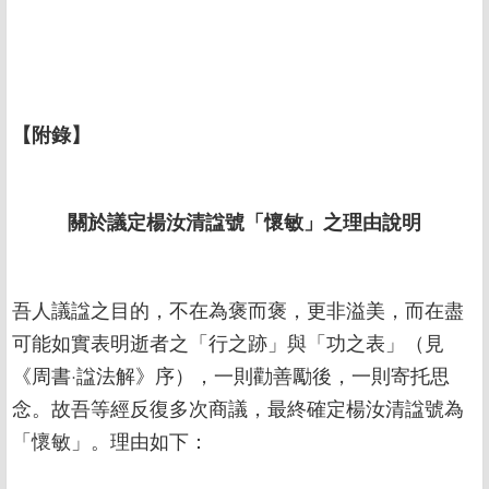
【附錄】
關於議定楊汝清諡號「懷敏」之理由說明
吾人議諡之目的，不在為褒而褒，更非溢美，而在盡
可能如實表明逝者之「行之跡」與「功之表」（見
《周書·諡法解》序），一則勸善勵後，一則寄托思
念。故吾等經反復多次商議，最終確定楊汝清諡號為
「懷敏」。理由如下：