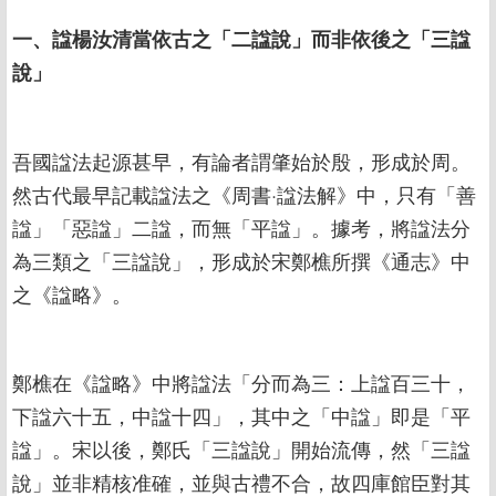
一、諡楊汝清當依古之「二諡說」而非依後之「三諡
說」
吾國諡法起源甚早，有論者謂肇始於殷，形成於周。
然古代最早記載諡法之《周書·諡法解》中，只有「善
諡」「惡諡」二諡，而無「平諡」。據考，將諡法分
為三類之「三諡說」，形成於宋鄭樵所撰《通志》中
之《諡略》。
鄭樵在《諡略》中將諡法「分而為三：上諡百三十，
下諡六十五，中諡十四」，其中之「中諡」即是「平
諡」。宋以後，鄭氏「三諡說」開始流傳，然「三諡
說」並非精核准確，並與古禮不合，故四庫館臣對其