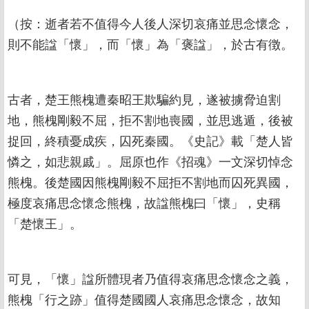
（按：逝者若不值得今人後人深切哀痛並思念懷念，
則不能諡「懷」，而「懷」為「褒諡」，於古有徴。
古者，楚王熊槐遭秦昭王欺騙約見，遂被擄脅迫割
地，熊槐剛毅不屈，拒不割地喪國，並思逃遁，後被
捉回，終積憂成疾，囚死秦國。《史記》載「楚人皆
憐之，如悲親戚」。屈原也作《招魂》一文深切悼念
熊槐。後楚國因熊槐剛毅不屈拒不割地而囚死異國，
極度哀痛思念懷念熊槐，故諡熊槐曰「懷」，史稱
「楚懷王」。
可見，「懷」諡所體現者乃值得哀痛思念懷念之義，
熊槐「行之跡」值得楚國國人哀痛思念懷念，故知