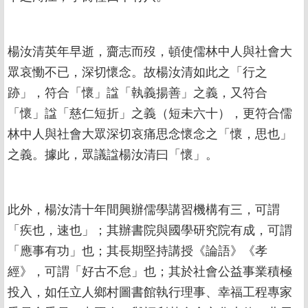
楊汝清英年早逝，齎志而歿，頓使儒林中人與社會大
眾哀慟不已，深切懷念。故楊汝清如此之「行之
跡」，符合「懷」諡「執義揚善」之義，又符合
「懷」諡「慈仁短折」之義（短未六十），更符合儒
林中人與社會大眾深切哀痛思念懷念之「懷，思也」
之義。據此，眾議諡楊汝清曰「懷」。
此外，楊汝清十年間興辦儒學講習機構有三，可謂
「疾也，速也」；其辦書院與國學研究院有成，可謂
「應事有功」也；其長期堅持講授《論語》《孝
經》，可謂「好古不怠」也；其於社會公益事業積極
投入，如任立人鄉村圖書館執行理事、幸福工程專家