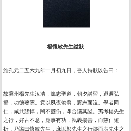
楊懷敏先生謚狀
維孔元二五六九年十月初九日，吾人持狀以告曰：
故冀州楊先生汝清，篤志聖道，朝夕講習，遐邇弘
揚，功德著焉。竟以夙夜劬勞，齎志而沒。學者同
仁，咸共悲悼，罔不衋伤，即合議其謚。夷考楊先生
之行，好古不怠，應事有功，執義揚善，而慈仁短
折，乃謚曰懷敏先生，庶以彰先生之行跡而表先生之