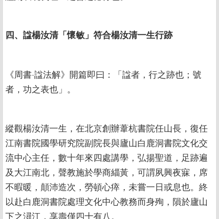
四、諡楊汝清「懷敏」符合楊汝清一生行跡
《周書·諡法解》開篇即曰：「諡者，行之跡也；號
者，功之表也」。
縱觀楊汝清一生，在北京創辦葦杭書院任山長，復任
江南書院國學研究院副院長與廬山白鹿洞書院文化交
流中心主任，數十年來四處講學，弘揚聖道，足跡遍
及大江南北，聲教施於學商緇黃，可謂夙興夜寐，席
不暇暖，顛沛造次，勞頓心瘁，未嘗一日或息也。終
以赴白鹿洞書院處理文化中心教務而身殉，隕於廬山
下之潯江，享壽僅四十有八。