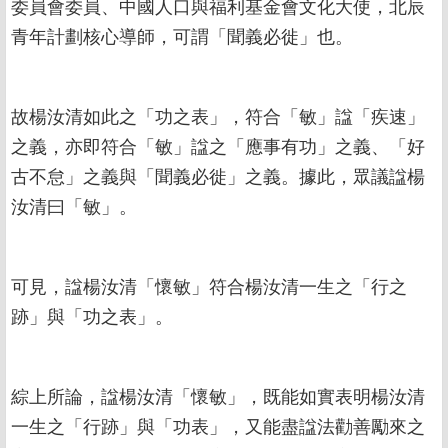
委員會委員、中國人口與福利基金會文化大使，北辰
青年計劃核心導師，可謂「聞義必徙」也。
故楊汝清如此之「功之表」，符合「敏」諡「疾速」
之義，亦即符合「敏」諡之「應事有功」之義、「好
古不怠」之義與「聞義必徙」之義。據此，眾議諡楊
汝清曰「敏」。
可見，諡楊汝清「懷敏」符合楊汝清一生之「行之
跡」與「功之表」。
綜上所論，諡楊汝清「懷敏」，既能如實表明楊汝清
一生之「行跡」與「功表」，又能盡諡法勸善勵來之