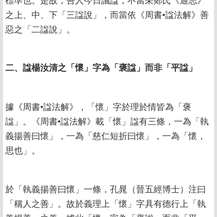
之上、中、下「三諡說」，而當依《周書•諡法解》善
惡之「二諡說」。
二、諡楊汝清之「懷」字為「褒諡」而非「平諡」
據《周書•諡法解》，「懷」字於理於情皆為「褒
諡」。《周書•諡法解》載「懷」諡有三條，一為「執
義揚善曰懷」，一為「慈仁短折曰懷」，一為「懷，
思也」。
於「執義揚善曰懷」一條，孔晁（晉五經博士）注曰
「稱人之善」。故於義理上「懷」字具有德行上「執