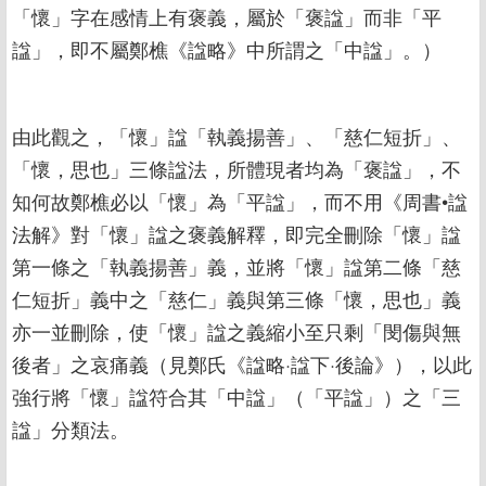
「懷」字在感情上有褒義，屬於「褒諡」而非「平
諡」，即不屬鄭樵《諡略》中所謂之「中諡」。）
由此觀之，「懷」諡「執義揚善」、「慈仁短折」、
「懷，思也」三條諡法，所體現者均為「褒諡」，不
知何故鄭樵必以「懷」為「平諡」，而不用《周書•諡
法解》對「懷」諡之褒義解釋，即完全刪除「懷」諡
第一條之「執義揚善」義，並將「懷」諡第二條「慈
仁短折」義中之「慈仁」義與第三條「懷，思也」義
亦一並刪除，使「懷」諡之義縮小至只剩「閔傷與無
後者」之哀痛義（見鄭氏《諡略·諡下·後論》），以此
強行將「懷」諡符合其「中諡」（「平諡」）之「三
諡」分類法。