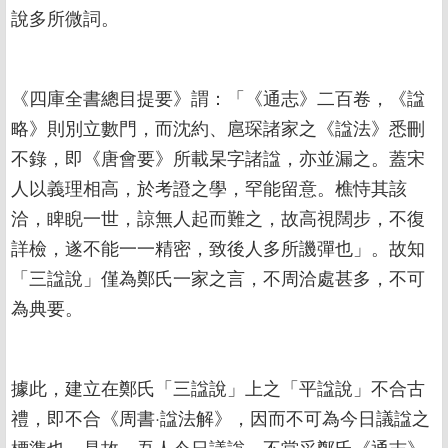
說多所微詞。
《四庫全書總目提要》謂：「《通志》二百卷，《諡
略》則別立數門，而沈約、扈琛諸家之《諡法》悉刪
不錄，即《唐會要》所載杲字諸諡，亦並漏之。蓋宋
人以義理相高，於考證之學，罕能留意。樵恃其該
洽，睥睨一世，諒無人起而難之，故高視闊步，不復
詳檢，遂不能一一精密，致後人多所譏彈也」。故知
「三諡說」僅為鄭氏一家之言，不周洽處甚多，不可
為典要。
據此，建立在鄭氏「三諡說」上之「平諡說」不合古
禮，即不合《周書·諡法解》，因而不可為今日議諡之
標準也。是故，吾人今日議諡，不當采鄭氏《通志》