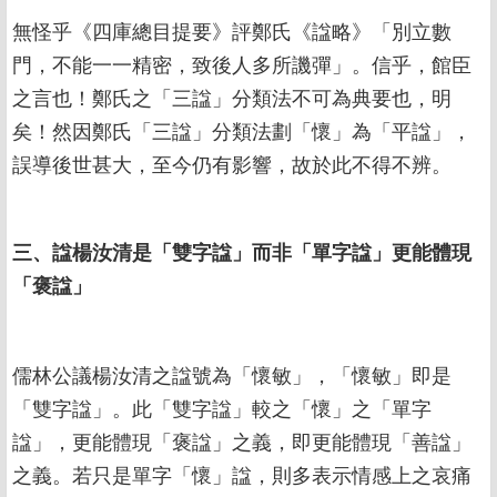
無怪乎《四庫總目提要》評鄭氏《諡略》「別立數
門，不能一一精密，致後人多所譏彈」。信乎，館臣
之言也！鄭氏之「三諡」分類法不可為典要也，明
矣！然因鄭氏「三諡」分類法劃「懷」為「平諡」，
誤導後世甚大，至今仍有影響，故於此不得不辨。
三、諡楊汝清是「雙字諡」而非「單字諡」更能體現
「褒諡」
儒林公議楊汝清之諡號為「懷敏」，「懷敏」即是
「雙字諡」。此「雙字諡」較之「懷」之「單字
諡」，更能體現「褒諡」之義，即更能體現「善諡」
之義。若只是單字「懷」諡，則多表示情感上之哀痛