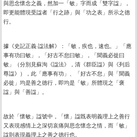
與思念懷念之義，然加一「敏」字而成「雙字諡」，
即更能體現受諡者「行之跡」與「功之表」所示之德
行。
據《史記正義·諡法解》：「敏，疾也，速也。」「應
事有功曰敏」，「好古不怠曰敏」，「聞義必徙曰
敏」（分別見蘇洵《諡法》，清《群臣諡》與《列后
尊諡》），此「應事有功」、「好古不怠」與「聞義
必徙」均是善之德行，即均是「敏」所體現之「褒
諡」與「善諡」。
故於「懷敏」諡號中，「懷」諡既表明義理上之善行
又表現感情上之深切哀痛與思念懷念之情，而「敏」
諡則表現義理上之善之德行也。