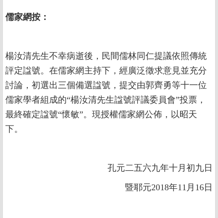
儒家網按：
楊汝清先生不幸病逝後，民間儒林同仁提議依照傳統
評定諡號。在儒家網主持下，經廣泛徵求意見並充分
討論，初選出三個備選諡號，提交由郭齊勇等十一位
儒家學者組成的“楊汝清先生諡號評議委員會”投票，
最終確定諡號“懷敏”。現授權儒家網公佈，以昭天
下。
孔元二五六九年十月初九日
暨耶元2018年11月16日