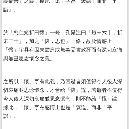
義揚善」之義，據此「懷」字為「褒諡」而非「平
諡」。
於「慈仁短折曰懷」一條，孔晁注曰「短未六十，折
未三十」，加之「懷，思也」一條，故於情感上
「懷」字具有因未盡壽或無辜受害致死而有深切哀痛
與無盡思念懷念之義。
之所以「懷」字有此義，乃因逝者須值得今人後人深
切哀痛並思念懷念，才會給「懷」諡，若逝者不值得
今人後人深切哀痛並思念懷念，則不能給「懷」諡。
據此，「懷」字在感情上也是「褒諡」而非「平
諡」。