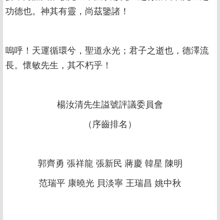
功德也。神其有靈，尚茲鑒諸！
嗚呼！天運循環兮，聖道永光；君子之逝也，德澤流
長。懷敏先生，其不朽乎！
楊汝清先生謚號評議委員會
（序齒排名）
郭齊勇 張祥龍 張新民 蔣慶 韓星 陳明
范瑞平 康曉光 貝淡寧 王瑞昌 姚中秋