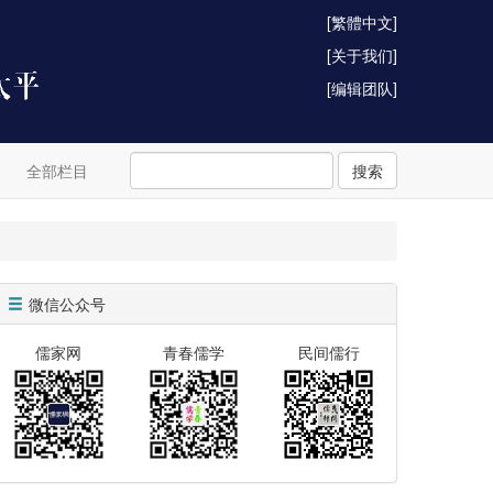
[繁體中文]
[关于我们]
[编辑团队]
全部栏目
搜索
微信公众号
儒家网
青春儒学
民间儒行