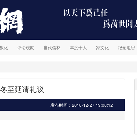
教化
评论观察
当代儒林
年度十大
家文化
纪念追思
冬至延请礼议
发布时间：2018-12-27 19:08:12