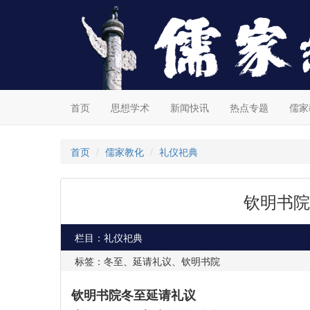
首页
思想学术
新闻快讯
热点专题
儒家
首页
儒家教化
礼仪祀典
钦明书院
栏目：礼仪祀典
标签：冬至、延请礼议、钦明书院
钦明书院冬至延请礼议