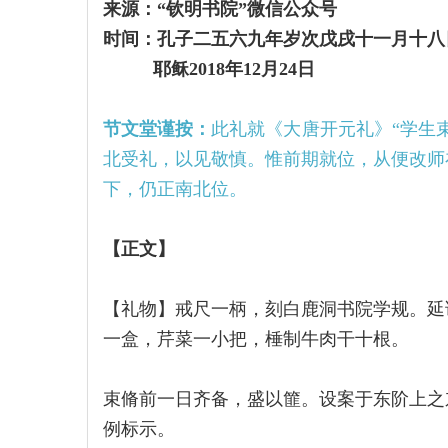
来源：“钦明书院”微信公众号
时间：孔子二五六九年岁次戊戌十一月十八
耶稣2018年12月24日
节文堂谨按：
此礼就《大唐开元礼》“学生
北受礼，以见敬慎。惟前期就位，从便改师
下，仍正南北位。
【
正文
】
【礼物】戒尺一柄，刻白鹿洞书院学规。延
一盒，芹菜一小把，棰制牛肉干十根。
束脩前一日齐备，盛以篚。设案于东阶上之
例标示。