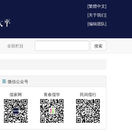
[繁體中文]
[关于我们]
[编辑团队]
全部栏目
搜索
微信公众号
儒家网
青春儒学
民间儒行