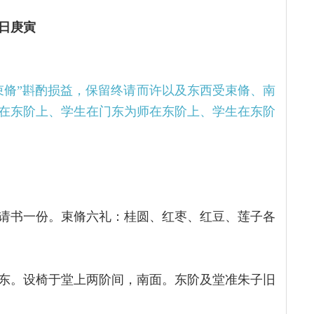
日庚寅
束脩”斟酌损益，保留终请而许以及东西受束脩、南
在东阶上、学生在门东为师在东阶上、学生在东阶
请书一份。束脩六礼：桂圆、红枣、红豆、莲子各
东。设椅于堂上两阶间，南面。东阶及堂准朱子旧