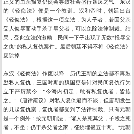
正义的血亲报复仍然会导致社会盛行暴戾之气。东汉
的《轻侮法》便是一个教训。汉和帝时，朝廷出台
《轻侮法》，根据这一项立法，为人子者，若因父亲
受人侮辱而动手杀了辱父者，可以免除法律制裁。结
果，受此立法的激励，民间一下子出现了无数“报辱父
之仇”的私人复仇案件。最后朝廷不得不将《轻侮法》
废除掉。
东汉《轻侮法》作废以降，历代王朝的立法都不再鼓
励私人复仇，三国时期的魏国更是针对民间复仇行为
立下严厉禁令：“今海内初定，敢有私复仇者，皆族
之。”《唐律疏议》对私人复仇避而不谈，但唐朝发生
的几起复仇案，复仇者都受到了法律制裁。只有元朝
是一个例外：按元朝刑法，“诸人杀死其父，子殴之死
者，不坐；仍于杀父者之家，征烧埋银五十两。”元朝