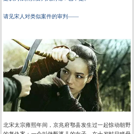
请见宋人对类似案件的审判——
北宋太宗雍熙年间，京兆府鄠县发生过一起惊动朝野
的复仇案：一个叫做甄婆儿的女子，在十岁时目睹母