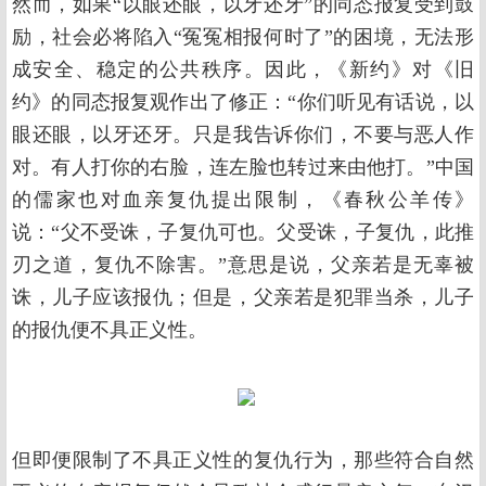
然而，如果“以眼还眼，以牙还牙”的同态报复受到鼓
励，社会必将陷入“冤冤相报何时了”的困境，无法形
成安全、稳定的公共秩序。因此，《新约》对《旧
约》的同态报复观作出了修正：“你们听见有话说，以
眼还眼，以牙还牙。只是我告诉你们，不要与恶人作
对。有人打你的右脸，连左脸也转过来由他打。”中国
的儒家也对血亲复仇提出限制，《春秋公羊传》
说：“父不受诛，子复仇可也。父受诛，子复仇，此推
刃之道，复仇不除害。”意思是说，父亲若是无辜被
诛，儿子应该报仇；但是，父亲若是犯罪当杀，儿子
的报仇便不具正义性。
但即便限制了不具正义性的复仇行为，那些符合自然