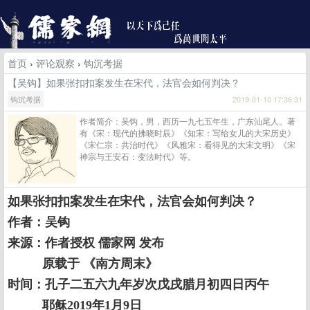
首页
›
评论观察
›
钩沉考据
【吴钩】如果张扣扣案发生在宋代，法官会如何判决？
钩沉考据
2019-01-10 17:36:31
作者简介：吴钩，男，西历一九七五年生，广东汕尾人。著
有《宋：现代的拂晓时辰》《知宋：写给女儿的大宋历史》
《宋仁宗：共治时代》《风雅宋：看得见的大宋文明》《宋
神宗与王安石：变法时代》等。
如果张扣扣案发生在宋代，法官会如何判决？
作者：吴钩
来源：作者授权 儒家网 发布
原载于 《南方周末》
时间：孔子二五六九年岁次戊戌腊月初四日丙午
耶稣2019年1月9日