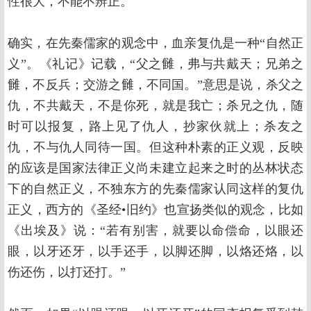
性很大，不能不辨正。
确实，在先秦儒家的观念中，血亲复仇是一种“自然正
义”。《礼记》记载，“父之雠，弗与共戴天；兄弟之
雠，不反兵；交游之雠，不同国。”意思是说，杀父之
仇，不共戴天，不是你死，就是我亡；杀兄之仇，随
时可以报复，路上见了仇人，抄家伙就上；杀友之
仇，不与仇人同待一国。但这种朴素的正义观，反映
的应该是国家法律正义尚未建立起来之时的丛林状态
下的自然正义，不独东方的先秦儒家认同这样的复仇
正义，西方的《圣经•旧约》也宣扬类似的观念，比如
《出埃及》说：“若有别害，就要以命偿命，以眼还
眼，以牙还牙，以手还手，以脚还脚，以烙还烙，以
伤还伤，以打还打。”