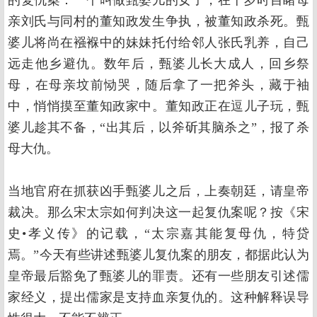
亲刘氏与同村的董知政发生争执，被董知政杀死。甄
婆儿将尚在襁褓中的妹妹托付给邻人张氏乳养，自己
远走他乡避仇。数年后，甄婆儿长大成人，回乡祭
母，在母亲坟前恸哭，随后拿了一把斧头，藏于袖
中，悄悄摸至董知政家中。董知政正在逗儿子玩，甄
婆儿趁其不备，“出其后，以斧斫其脑杀之”，报了杀
母大仇。
当地官府在抓获凶手甄婆儿之后，上奏朝廷，请皇帝
裁决。那么宋太宗如何判决这一起复仇案呢？按《宋
史•孝义传》的记载，“太宗嘉其能复母仇，特贷
焉。”今天有些讲述甄婆儿复仇案的朋友，都据此认为
皇帝最后豁免了甄婆儿的罪责。还有一些朋友引述儒
家经义，提出儒家是支持血亲复仇的。这种解释误导