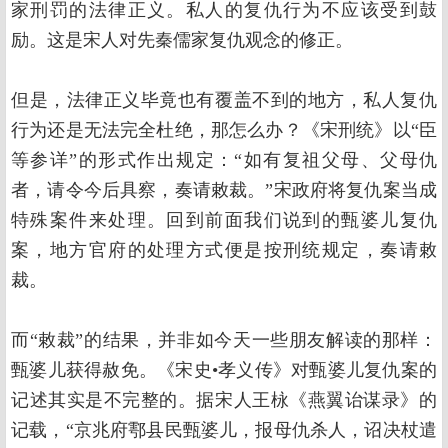
家刑罚的法律正义。私人的复仇行为不应该受到鼓
励。这是宋人对先秦儒家复仇观念的修正。
但是，法律正义毕竟也有覆盖不到的地方，私人复仇
行为还是无法完全杜绝，那怎么办？《宋刑统》以“臣
等参详”的形式作出规定：“如有复祖父母、父母仇
者，请令今后具察，奏请敕裁。”宋政府将复仇案当成
特殊案件来处理。回到前面我们说到的甄婆儿复仇
案，地方官府的处理方式便是按刑统规定，奏请敕
裁。
而“敕裁”的结果，并非如今天一些朋友解读的那样：
甄婆儿获得赦免。《宋史•孝义传》对甄婆儿复仇案的
记述其实是不完整的。据宋人王栐《燕翼诒谋录》的
记载，“京兆府鄠县民甄婆儿，报母仇杀人，诏决杖遣