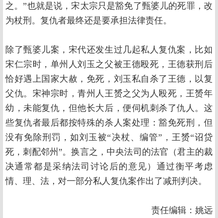
之。”也就是说，宋太宗只是豁免了甄婆儿的死罪，改
为杖刑。复仇者最终还是要承担法律责任。
除了甄婆儿案，宋代还发生过几起私人复仇案，比如
宋仁宗时，单州人刘玉之父被王德殴死，王德获刑后
恰好遇上国家大赦，免死，刘玉私自杀了王德，以复
父仇。宋神宗时，青州人王赟之父为人殴死，王赟年
幼，未能复仇，但他长大后，便伺机刺杀了仇人。这
些复仇者最后都按特殊的杀人案处理：豁免死刑，但
没有免除刑罚，如刘玉被“决杖、编管”，王赟“诏贷
死，刺配邻州”。换言之，中央法司的法官（君主的裁
决通常都是采纳法司讨论后的意见）通过衡平考虑
情、理、法，对一部分私人复仇案作出了减刑判决。
责任编辑：姚远