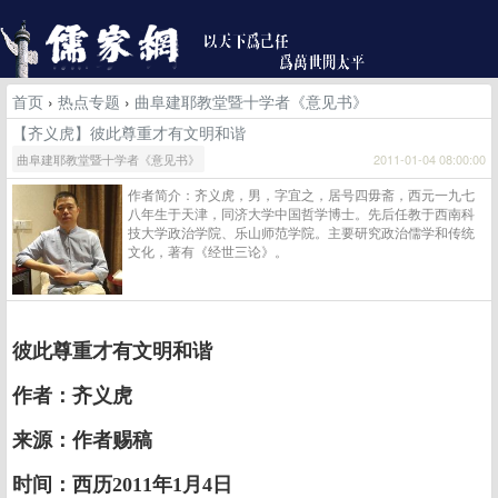
首页
›
热点专题
›
曲阜建耶教堂暨十学者《意见书》
【齐义虎】彼此尊重才有文明和谐
曲阜建耶教堂暨十学者《意见书》
2011-01-04 08:00:00
作者简介：齐义虎，男，字宜之，居号四毋斋，西元一九七
八年生于天津，同济大学中国哲学博士。先后任教于西南科
技大学政治学院、乐山师范学院。主要研究政治儒学和传统
文化，著有《经世三论》。
彼此尊重才有文明和谐
作者：齐义虎
来源：作者赐稿
时间：西历2011年1月4日