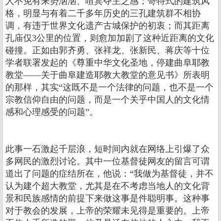
人不免有来势汹汹、喧宾夺主之感；哥特式的建筑风
格，明显与有着二千多年历史的三孔建筑群不相协
调，有违于世界文化遗产古城保护的初衷；而其距离
孔庙仅3公里的位置，则愈加加剧了这种近距离的文化
碰撞。正如由郭齐勇、张祥龙、张新民、蒋庆等十位
学者联署发起的《尊重中华文化圣地，停建曲阜耶教
教堂——关于曲阜建造耶教大教堂的意见书》所表明
的那样，其实“这既不是一个法律的问题，也不是一个
宗教信仰自由的问题，而是一个关乎中国人的文化情
感和心理感受的问题”。
此事一石激起千层浪，短时间内就在网络上引爆了众
多网民的激烈讨论。其中一位基督徒网友的留言可谓
道出了问题的症结所在，他说：“我做为基督徒，并不
认为建个超大教堂，尤其是在不考虑当地人的文化背
景和民族感情的前提下来做这事是件聪明事。这种事
对于教会的发展，上帝的荣耀未见得是重要的。上帝