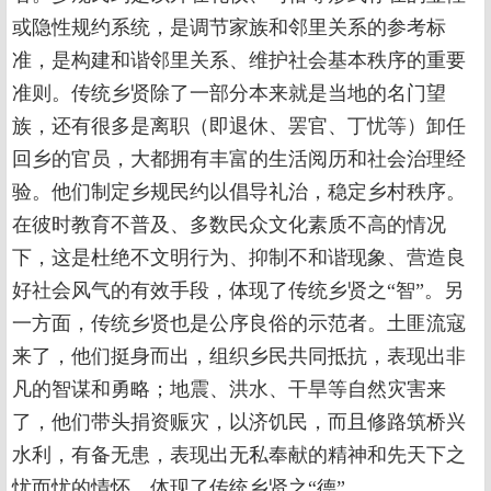
或隐性规约系统，是调节家族和邻里关系的参考标
准，是构建和谐邻里关系、维护社会基本秩序的重要
准则。传统乡贤除了一部分本来就是当地的名门望
族，还有很多是离职（即退休、罢官、丁忧等）卸任
回乡的官员，大都拥有丰富的生活阅历和社会治理经
验。他们制定乡规民约以倡导礼治，稳定乡村秩序。
在彼时教育不普及、多数民众文化素质不高的情况
下，这是杜绝不文明行为、抑制不和谐现象、营造良
好社会风气的有效手段，体现了传统乡贤之“智”。另
一方面，传统乡贤也是公序良俗的示范者。土匪流寇
来了，他们挺身而出，组织乡民共同抵抗，表现出非
凡的智谋和勇略；地震、洪水、干旱等自然灾害来
了，他们带头捐资赈灾，以济饥民，而且修路筑桥兴
水利，有备无患，表现出无私奉献的精神和先天下之
忧而忧的情怀，体现了传统乡贤之“德”。