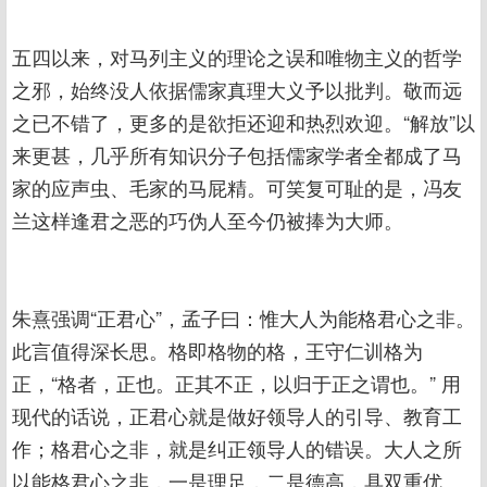
五四以来，对马列主义的理论之误和唯物主义的哲学
之邪，始终没人依据儒家真理大义予以批判。敬而远
之已不错了，更多的是欲拒还迎和热烈欢迎。“解放”以
来更甚，几乎所有知识分子包括儒家学者全都成了马
家的应声虫、毛家的马屁精。可笑复可耻的是，冯友
兰这样逢君之恶的巧伪人至今仍被捧为大师。
朱熹强调“正君心”，孟子曰：惟大人为能格君心之非。
此言值得深长思。格即格物的格，王守仁训格为
正，“格者，正也。正其不正，以归于正之谓也。” 用
现代的话说，正君心就是做好领导人的引导、教育工
作；格君心之非，就是纠正领导人的错误。大人之所
以能格君心之非，一是理足，二是德高，具双重优