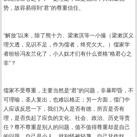
势，故容易得到“君”的尊重信任。
“解放”以来，除了熊十力、梁漱溟等一小撮（梁漱溟义
理欠透，见识不足，作为儒者，终究欠大。）儒家学
者纷纷冯友兰化了，小人奴才们有什么资格“格君心之
非”？
儒家不受尊重，主要当然是“君”的问题，非暴即昏，不
可理喻，圣人复出，也难以格正；另一方面，儒门中
人应该反思一下，我们为人是否有德，所言是否有
理，是否负起了应负的文化、社会、政治、历史等责
任？尊不尊重是别人的问题，值不值得尊重却是自己
的问题。自己是小人，就别怪被轻蔑，自己甘作奴