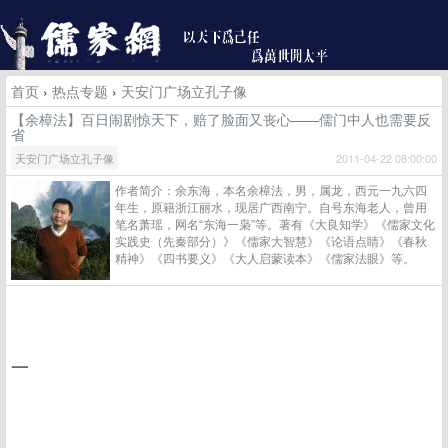
首页
›
热点专题
›
天安门广场立孔子像
【余樟法】百日闹剧惊天下，赔了脸面又丧心——儒门中人也需要反
省
天安门广场立孔子像
2011-04-22 08:00:00
作者简介：余东海，本名余樟法，男，属龙，西元一九六四
年生，原籍浙江丽水，现居广西南宁。自号东海老人，曾用
笔名萧瑶，网名“东海一枭”等。著有《大良知学》《儒家文化
实践史（先秦部分）》《儒家大智慧》《论语点睛》《春秋
精神》《四书要义》《大人启蒙读本》《儒家法眼》等。
一