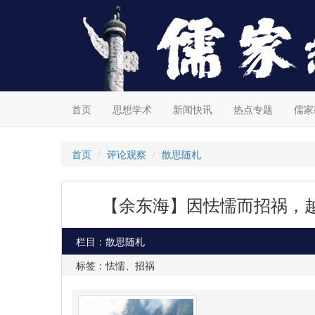
首页
思想学术
新闻快讯
热点专题
儒家
首页
评论观察
散思随札
【余东海】因怯懦而招祸，
栏目：散思随札
标签：怯懦、招祸