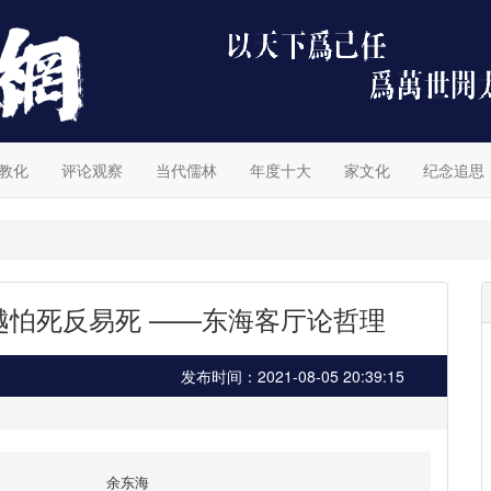
教化
评论观察
当代儒林
年度十大
家文化
纪念追思
越怕死反易死 ——东海客厅论哲理
发布时间：2021-08-05 20:39:15
余东海