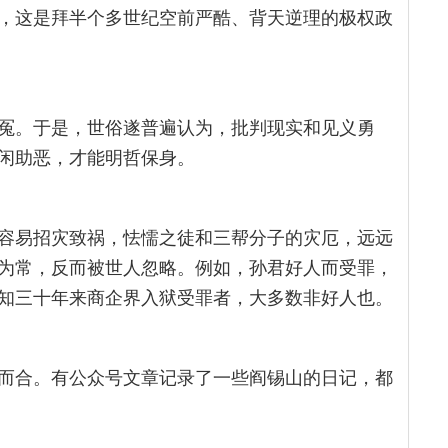
，这是拜半个多世纪空前严酷、背天逆理的极权政
冤。于是，世俗遂普遍认为，批判现实和见义勇
闲助恶，才能明哲保身。
容易招灾致祸，怯懦之徒和三帮分子的灾厄，远远
为常，反而被世人忽略。例如，孙君好人而受罪，
知三十年来商企界入狱受罪者，大多数非好人也。
而合。有公众号文章记录了一些阎锡山的日记，都