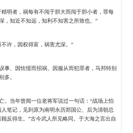
于精明者，祸每有不闯于胆大而闯于胆小者，罪每
深，知近不知远，知利不知害之所致也。”
所不许，因权得富，祸害尤深。”
误事、因怯懦而招祸、因服从而犯罪者，马邦特别
别多。
亡。当年曾闻一位老将军说过一句话：“战场上怕
清人笔记，见到原为南明永历郑国公、后为清朝总
者顾反得生。”古今武人所见略同。于大海之言出自