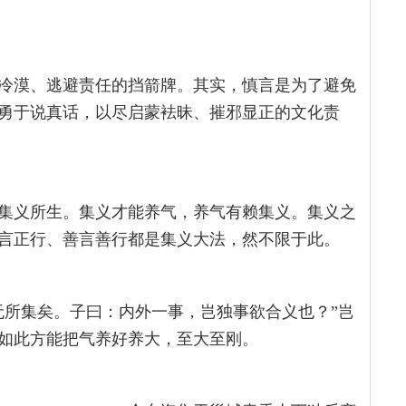
冷漠、逃避责任的挡箭牌。其实，慎言是为了避免
勇于说真话，以尽启蒙袪昧、摧邪显正的文化责
集义所生。集义才能养气，养气有赖集义。集义之
言正行、善言善行都是集义大法，然不限于此。
无所集矣。子曰：内外一事，岂独事欲合义也？”岂
如此方能把气养好养大，至大至刚。