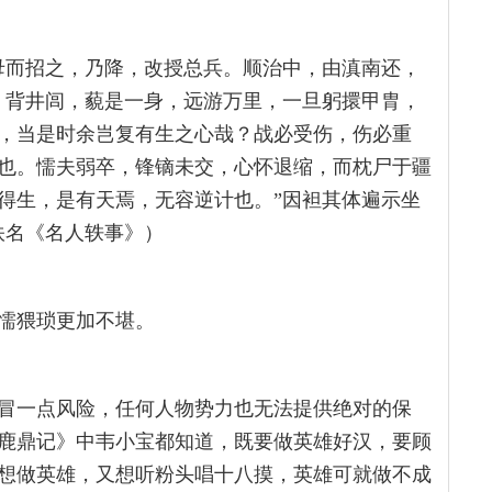
母而招之，乃降，改授总兵。顺治中，由滇南还，
，背井闾，藐是一身，远游万里，一旦躬擐甲胄，
，当是时余岂复有生之心哉？战必受伤，伤必重
也。懦夫弱卒，锋镝未交，心怀退缩，而枕尸于疆
得生，是有天焉，无容逆计也。”因袒其体遍示坐
佚名《名人轶事》）
懦猥琐更加不堪。
冒一点风险，任何人物势力也无法提供绝对的保
鹿鼎记》中韦小宝都知道，既要做英雄好汉，要顾
想做英雄，又想听粉头唱十八摸，英雄可就做不成