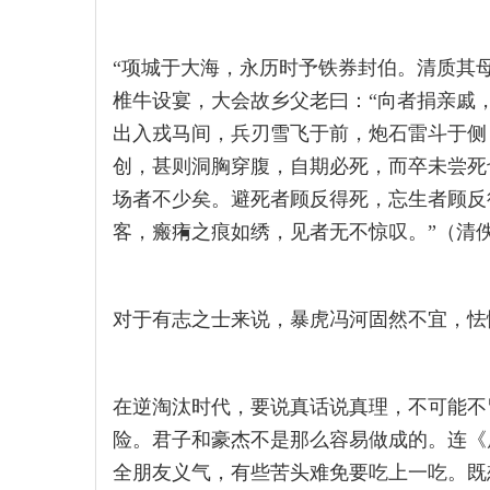
“项城于大海，永历时予铁券封伯。清质其
椎牛设宴，大会故乡父老曰：“向者捐亲戚
出入戎马间，兵刃雪飞于前，炮石雷斗于侧
创，甚则洞胸穿腹，自期必死，而卒未尝死
场者不少矣。避死者顾反得死，忘生者顾反
客，瘢痏之痕如绣，见者无不惊叹。”（清
对于有志之士来说，暴虎冯河固然不宜，怯
在逆淘汰时代，要说真话说真理，不可能不
险。君子和豪杰不是那么容易做成的。连《
全朋友义气，有些苦头难免要吃上一吃。既