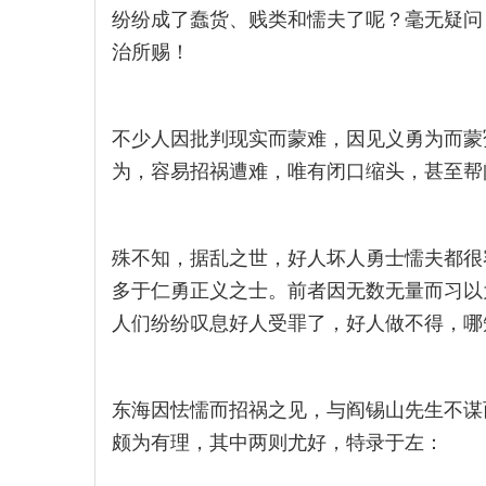
纷纷成了蠢货、贱类和懦夫了呢？毫无疑问
治所赐！
不少人因批判现实而蒙难，因见义勇为而蒙
为，容易招祸遭难，唯有闭口缩头，甚至帮
殊不知，据乱之世，好人坏人勇士懦夫都很
多于仁勇正义之士。前者因无数无量而习以
人们纷纷叹息好人受罪了，好人做不得，哪
东海因怯懦而招祸之见，与阎锡山先生不谋
颇为有理，其中两则尤好，特录于左：