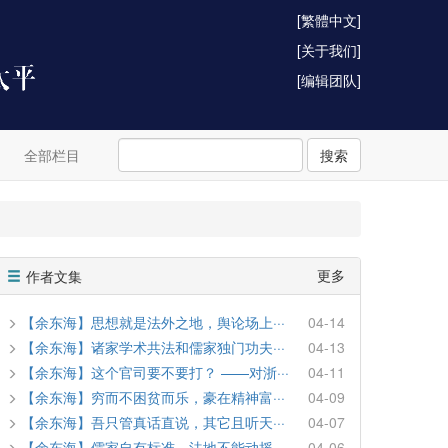
[繁體中文]
[关于我们]
[编辑团队]
全部栏目
搜索
更多
作者文集
【余东海】思想就是法外之地，舆论场上···
04-14
【余东海】诸家学术共法和儒家独门功夫···
04-13
【余东海】这个官司要不要打？ ——对浙···
04-11
【余东海】穷而不困贫而乐，豪在精神富···
04-09
【余东海】吾只管真话直说，其它且听天···
04-07
【余东海】儒家自有标准，法地不能动摇···
04-06