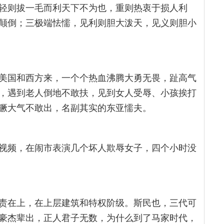
轻则拔一毛而利天下不为也，重则热衷于损人利
颠倒；三极端怯懦，见利则胆大泼天，见义则胆小
美国和西方来，一个个热血沸腾大勇无畏，趾高气
，遇到老人倒地不敢扶，见到女人受辱、小孩挨打
獗大气不敢出，名副其实的东亚懦夫。
视频，在闹市表演几个坏人欺辱女子，四个小时没
责在上，在上层建筑和特权阶级。斯民也，三代可
豪杰辈出，正人君子无数，为什么到了马家时代，