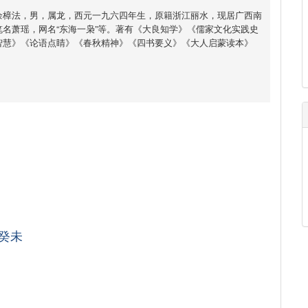
余樟法，男，属龙，西元一九六四年生，原籍浙江丽水，现居广西南
名萧瑶，网名“东海一枭”等。著有《大良知学》《儒家文化实践史
智慧》《论语点睛》《春秋精神》《四书要义》《大人启蒙读本》
癸未