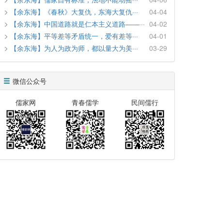
【余东海】《春秋》大复仇，东海大复仇···
04-04
【余东海】中国道路就是仁本主义道路――···
04-02
【余东海】平等差等矛盾统一，爱有差等···
04-01
【余东海】为人为政为师，都以量大为美···
03-29
微信公众号
儒家网
青春儒学
民间儒行