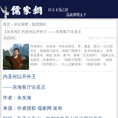
首页
›
评论观察
›
散思随札
【余东海】内圣何以开外王 ——东海客厅论圣王
散思随札
2021-08-31 10:48:19
作者简介：余东海，本名余樟法，男，属龙，西元一九六四
年生，原籍浙江丽水，现居广西南宁。自号东海老人，曾用
笔名萧瑶，网名“东海一枭”等。著有《大良知学》《儒家文化
实践史（先秦部分）》《儒家大智慧》《论语点睛》《春秋
精神》《四书要义》《大人启蒙读本》《儒家法眼》等。
内圣何以开外王
——东海客厅论圣王
作者：余东海
来源：作者授权 儒家网 发布