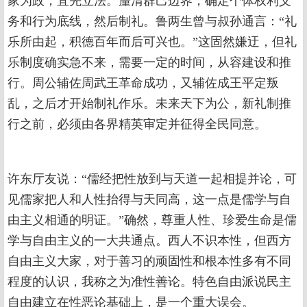
家为政，宜先立法。釐清群己边界，确定个体权利义
务和行为底线，然后制礼。鲁两生曾与叔孙通言：“礼
乐所由起，积德百年而后可兴也。”这固然嫌迂，但礼
乐制度确实急不来，需要一定的时间，从容建设和推
行。周公辅佐周武王革命成功，又辅佐成王平定叛
乱，之后才开始制礼作乐。未来天下为公，新礼制推
行之前，必须由各界精英审定并征得全民同意。
许东厅友说：“儒经把性放到与天道一起相提并论，可
见儒家把人和人性抬得与天同高，这一点是儒学与自
由主义相通的明证。”确然，尊重人性、珍爱生命是儒
学与自由主义的一大共通点。西人不识本性，但西方
自由主义大家，对于善习的顽固性和根本性多有不同
程度的认识，我称之为准性善论。特色自由派说民主
自由建立在性恶论基础上，是一个重大误会。