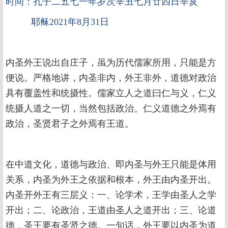
时间：孔子二五七一年岁次辛丑七月廿四日辛亥
耶稣2021年8月31日
内圣外王说出自庄子，虽为历代儒家所用，只能是方
便说。严格地讲，内圣非内，外王非外，道德对政治
具有覆盖性和统摄性。儒家立人之道曰仁与义，仁义
统摄人道之一切，当然包括政治。仁义道德之外焉有
政治，圣贤君子之外焉有王道。
在中道文化，道德与政治、即内圣与外王只能是体用
关系，内圣为外王之依据和根本，外王由内圣开出。
内圣开外王有三层义：一、论学术，王学由圣人之学
开出；二、论政治，王道由圣人之道开出；三、论道
德，圣王要有圣贤之德。一句话，外王要以内圣为道