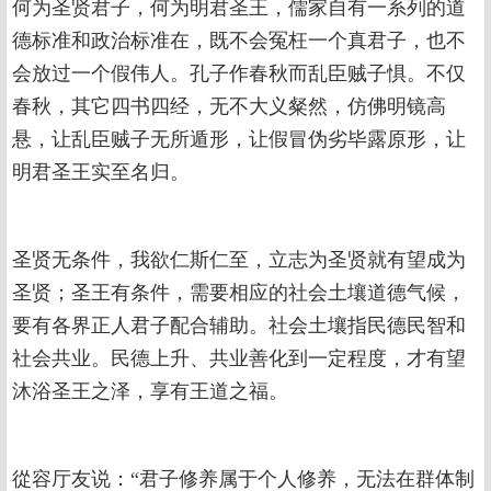
何为圣贤君子，何为明君圣王，儒家自有一系列的道
德标准和政治标准在，既不会冤枉一个真君子，也不
会放过一个假伟人。孔子作春秋而乱臣贼子惧。不仅
春秋，其它四书四经，无不大义粲然，仿佛明镜高
悬，让乱臣贼子无所遁形，让假冒伪劣毕露原形，让
明君圣王实至名归。
圣贤无条件，我欲仁斯仁至，立志为圣贤就有望成为
圣贤；圣王有条件，需要相应的社会土壤道德气候，
要有各界正人君子配合辅助。社会土壤指民德民智和
社会共业。民德上升、共业善化到一定程度，才有望
沐浴圣王之泽，享有王道之福。
從容厅友说：“君子修养属于个人修养，无法在群体制