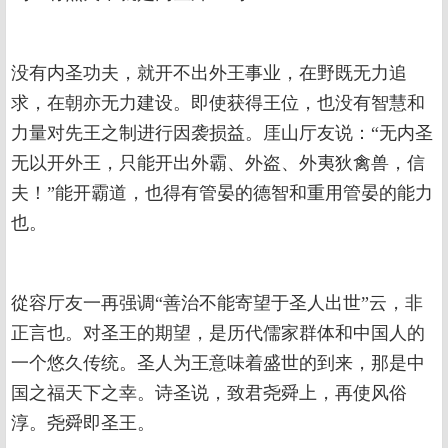
没有内圣功夫，就开不出外王事业，在野既无力追
求，在朝亦无力建设。即使获得王位，也没有智慧和
力量对先王之制进行因袭损益。厓山厅友说：“无内圣
无以开外王，只能开出外霸、外盗、外夷狄禽兽，信
夫！”能开霸道，也得有管晏的德智和重用管晏的能力
也。
從容厅友一再强调“善治不能寄望于圣人出世”云，非
正言也。对圣王的期望，是历代儒家群体和中国人的
一个悠久传统。圣人为王意味着盛世的到来，那是中
国之福天下之幸。诗圣说，致君尧舜上，再使风俗
淳。尧舜即圣王。