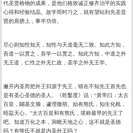
代圣贤格物的成果，是他们格致诚正修齐治平的实践
心得和经验结晶。故学而时习之，就有望站到先圣昔
贤的肩膀上，事半功倍。
尽心则知性知天，知性与天道毫无二致。知此方知，
吾道一以贯之，吾学一以贯之。知此方知，中道之外
无王道，仁性之外无仁政，圣学之外无王学。
撇开内圣而把外王归源于先王，错在不知先王首先也
是有圣心圣德的圣人。《乾鑿度》说：“黃帝曰：太古
百皇，闢基文籀，遽理微萌。始有熊氏，知生化柢，
晤茲天心。”太古百皇和有熊氏，堪称最早的先王了
吧。知道万化之本，洞晓天地之心，这不就是圣德
吗？有熊氏不就是内圣外王吗？