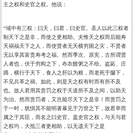
主之权和史官之权。他说：
“域中有三权：曰天，曰君，曰史官。圣人以此三权者
制天下之是非，而使之更相助。夫惟天之权而后能寿
夭祸福天下之人，而使贤者无夭横穷困之灾，不贤者
无以享其富贵寿考之福。然而季次、原宪，古所谓贤
人者也，伏于穷阎之下，布衣饘粥之不给。盗跖、庄
蹻，横行于天下，食人之肝以为粮，而老死于牖下，
不见兵革之祸。如此，则是天之权有时而有所不及
也。故人君用其赏罚之权于天道所不及之间，以助天
为治。然而赏罚者，又岂能尽天下之是非！而赏罚之
于一时，犹惧其不能明著暴见于万世之下，故君举而
属之于其臣，而名之曰史官。盖史官之权，与天与君
之权均，大抵三者更相助，以无遗天下之是