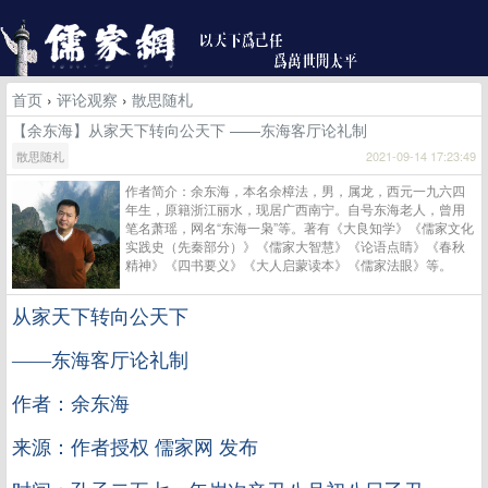
首页
›
评论观察
›
散思随札
【余东海】从家天下转向公天下 ——东海客厅论礼制
散思随札
2021-09-14 17:23:49
作者简介：余东海，本名余樟法，男，属龙，西元一九六四
年生，原籍浙江丽水，现居广西南宁。自号东海老人，曾用
笔名萧瑶，网名“东海一枭”等。著有《大良知学》《儒家文化
实践史（先秦部分）》《儒家大智慧》《论语点睛》《春秋
精神》《四书要义》《大人启蒙读本》《儒家法眼》等。
从家天下转向公天下
——东海客厅论礼制
作者：余东海
来源：作者授权 儒家网 发布