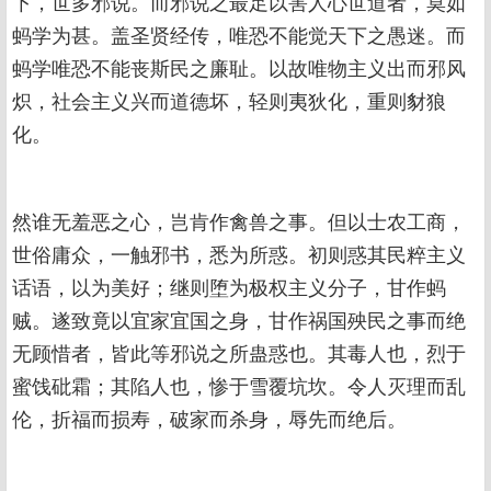
下，世多邪说。而邪说之最足以害人心世道者，莫如
蚂学为甚。盖圣贤经传，唯恐不能觉天下之愚迷。而
蚂学唯恐不能丧斯民之廉耻。以故唯物主义出而邪风
炽，社会主义兴而道德坏，轻则夷狄化，重则豺狼
化。
然谁无羞恶之心，岂肯作禽兽之事。但以士农工商，
世俗庸众，一触邪书，悉为所惑。初则惑其民粹主义
话语，以为美好；继则堕为极权主义分子，甘作蚂
贼。遂致竟以宜家宜国之身，甘作祸国殃民之事而绝
无顾惜者，皆此等邪说之所蛊惑也。其毒人也，烈于
蜜饯砒霜；其陷人也，惨于雪覆坑坎。令人灭理而乱
伦，折福而损寿，破家而杀身，辱先而绝后。