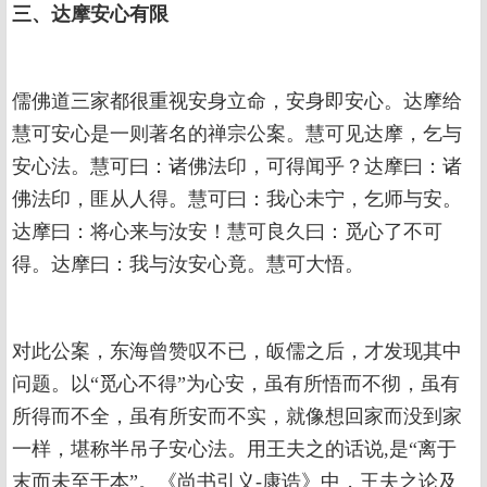
三、达摩安心有限
儒佛道三家都很重视安身立命，安身即安心。达摩给
慧可安心是一则著名的禅宗公案。慧可见达摩，乞与
安心法。慧可曰：诸佛法印，可得闻乎？达摩曰：诸
佛法印，匪从人得。慧可曰：我心未宁，乞师与安。
达摩曰：将心来与汝安！慧可良久曰：觅心了不可
得。达摩曰：我与汝安心竟。慧可大悟。
对此公案，东海曾赞叹不已，皈儒之后，才发现其中
问题。以“觅心不得”为心安，虽有所悟而不彻，虽有
所得而不全，虽有所安而不实，就像想回家而没到家
一样，堪称半吊子安心法。用王夫之的话说,是“离于
末而未至于本”。《尚书引义-康诰》中，王夫之论及