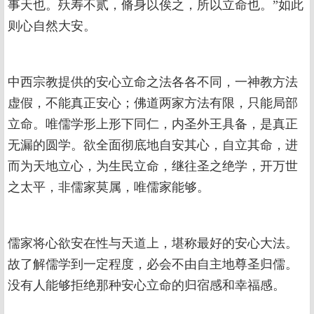
事天也。殀寿不贰，脩身以俟之，所以立命也。”如此
则心自然大安。
中西宗教提供的安心立命之法各各不同，一神教方法
虚假，不能真正安心；佛道两家方法有限，只能局部
立命。唯儒学形上形下同仁，内圣外王具备，是真正
无漏的圆学。欲全面彻底地自安其心，自立其命，进
而为天地立心，为生民立命，继往圣之绝学，开万世
之太平，非儒家莫属，唯儒家能够。
儒家将心欲安在性与天道上，堪称最好的安心大法。
故了解儒学到一定程度，必会不由自主地尊圣归儒。
没有人能够拒绝那种安心立命的归宿感和幸福感。