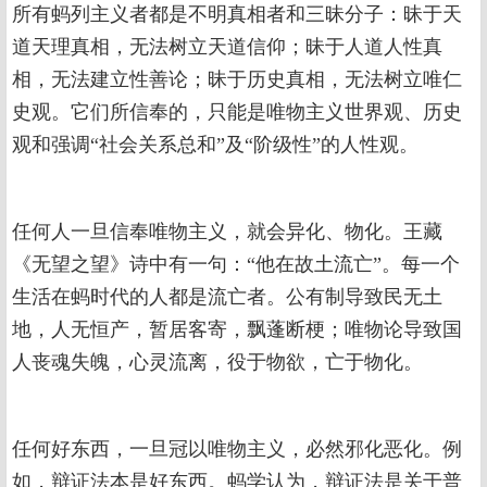
所有蚂列主义者都是不明真相者和三昧分子：昧于天
道天理真相，无法树立天道信仰；昧于人道人性真
相，无法建立性善论；昧于历史真相，无法树立唯仁
史观。它们所信奉的，只能是唯物主义世界观、历史
观和强调“社会关系总和”及“阶级性”的人性观。
任何人一旦信奉唯物主义，就会异化、物化。王藏
《无望之望》诗中有一句：“他在故土流亡”。每一个
生活在蚂时代的人都是流亡者。公有制导致民无土
地，人无恒产，暂居客寄，飘蓬断梗；唯物论导致国
人丧魂失魄，心灵流离，役于物欲，亡于物化。
任何好东西，一旦冠以唯物主义，必然邪化恶化。例
如，辩证法本是好东西。蚂学认为，辩证法是关于普