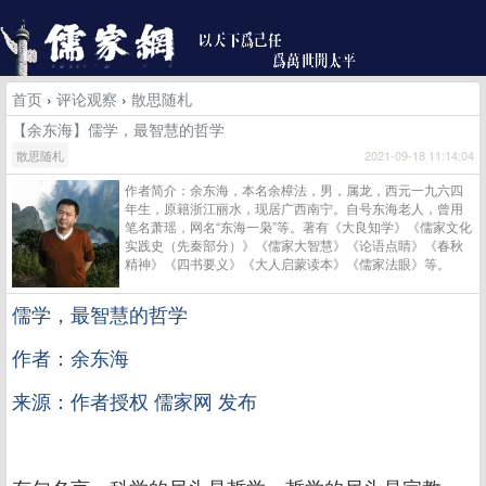
首页
›
评论观察
›
散思随札
【余东海】儒学，最智慧的哲学
散思随札
2021-09-18 11:14:04
作者简介：余东海，本名余樟法，男，属龙，西元一九六四
年生，原籍浙江丽水，现居广西南宁。自号东海老人，曾用
笔名萧瑶，网名“东海一枭”等。著有《大良知学》《儒家文化
实践史（先秦部分）》《儒家大智慧》《论语点睛》《春秋
精神》《四书要义》《大人启蒙读本》《儒家法眼》等。
儒学，最智慧的哲学
作者：余东海
来源：作者授权 儒家网 发布