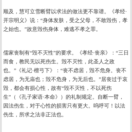
顺及，慧可立雪断臂以求法的做法更不靠谱。《孝经·
开宗明义》说：“身体发肤，受之父母，不敢毁伤，孝
之始也。”故意毁伤身体，难逃不孝之罪。
儒家丧制有“毁不灭性”的要求。《孝经·丧亲》：“三日
而食，教民无以死伤生。毁不灭性，此圣人之政
也。”《礼记·檀弓下》：“丧不虑居，毁不危身。丧不
虑居，为无庙也；毁不危身，为无后也。”居丧过于哀
毁，都会有损心性，故有“毁不灭性，不以死伤
生”（《孔子家语·本命》）的礼制规定。自断一臂，
因法伤生，对于心性的损害只有更大。呜呼可！以法
伤生，所求之法非正法也。