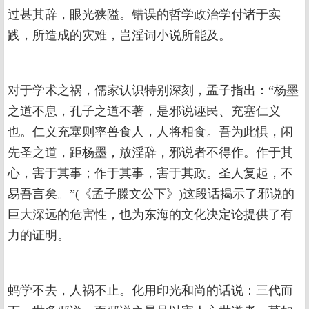
过甚其辞，眼光狭隘。错误的哲学政治学付诸于实
践，所造成的灾难，岂淫词小说所能及。
对于学术之祸，儒家认识特别深刻，孟子指出：“杨墨
之道不息，孔子之道不著，是邪说诬民、充塞仁义
也。仁义充塞则率兽食人，人将相食。吾为此惧，闲
先圣之道，距杨墨，放淫辞，邪说者不得作。作于其
心，害于其事；作于其事，害于其政。圣人复起，不
易吾言矣。”(《孟子滕文公下》)这段话揭示了邪说的
巨大深远的危害性，也为东海的文化决定论提供了有
力的证明。
蚂学不去，人祸不止。化用印光和尚的话说：三代而