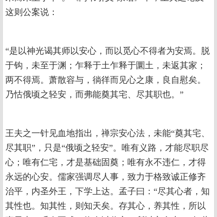
这则公案说：
“是以神光谒其师以安心，而以觅心不得者为安焉。脱
于钩，未至于渊；乍释于土乍释于圜土，未返其家；
两不得焉。萧散容与，徜徉而见心之康，良自慰矣。
乃怙俄顷之轻安，而弗能奠其宅、尽其职也。”
王夫之一针见血地指出，禅宗安心法，未能“奠其宅、
尽其职”，只是“俄顷之轻安”。唯有义路，才能尽职尽
心；唯有仁宅，才是基础固奠；唯有永不违仁，才得
永远的心安。儒家强调尽人事，致力于格致诚正修齐
治平，内圣外王，下学上达。孟子曰：“尽其心者，知
其性也。知其性，则知天矣。存其心，养其性，所以