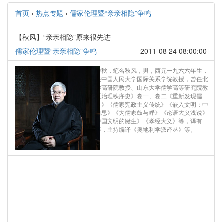
首页
›
热点专题
›
儒家伦理暨“亲亲相隐”争鸣
【秋风】“亲亲相隐”原来很先进
儒家伦理暨“亲亲相隐”争鸣
2011-08-24 08:00:00
作者简介：姚中秋，笔名秋风，男，西元一九六六年生，
陕西人士。现任中国人民大学国际关系学院教授，曾任北
京航空航天大学高研院教授、山东大学儒学高等研究院教
授。著有《华夏治理秩序史》卷一、卷二《重新发现儒
家》《国史纲目》《儒家宪政主义传统》《嵌入文明：中
国自由主义之省思》《为儒家鼓与呼》《论语大义浅说》
《尧舜之道：中国文明的诞生》《孝经大义》等，译有
《哈耶克传》等，主持编译《奥地利学派译丛》等。