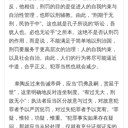
反，他相信，刑罚的目的是促进人的自我约束与
自治性管理，也即以刑辅教。由此，“刑期于无
刑，民协于中”。这也就是孔子所说的“听讼，吾
犹人也。必也无讼乎”之所本。这绝不是否认刑罚
的作用，而是说，不能满足于简单地以刑治国，
刑罚要服务于更高层次的治理：人的自我约束，
以及社会自治。由此，人们的行为将尽可能逼近
中道，合乎正义。犯罪当然也就会减少。
皋陶反过来告诫帝舜，应当“罚弗及嗣，赏延于
世”，这里明确地反对连坐制度。“宥过无大，刑
故无小”：执法者应当区分故意与过失，对故意犯
罪者予以严厉惩罚，对过失犯罪者予以宽宥。“罪
疑，惟轻，功疑，惟重。”犯罪事实如果存在疑
问，那就应当从轻处理，仅就有充分证据证实的