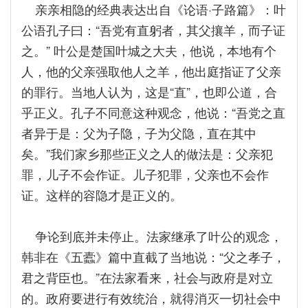
亲亲相隐的经典表达出自《论语·子路篇》：叶
公语孔子曰：“吾党有直躬者，其父攘羊，而子证
之。” 叶公是楚国叶城之大夫，他说，本地有个
人，他的父亲强取他人之羊，他出庭指证了父亲
的罪行。当地人认为，这是“直”，也即公道，合
乎正义。孔子不同意这种观念，他说：“吾党之直
者异于是：父为子隐，子为父隐，直在其中
矣。”我们家乡那些正义之人的做法是：父亲犯
罪，儿子不会作证。儿子犯罪，父亲也不会作
证。这样的容隐才是正义的。
争论到底并未停止。法家继承了叶公的观念，
韩非在《五蠹》篇中直截了当地说：“父之孝子，
君之背臣也。”在法家看来，社会与政府是对立
的。政府要进行有效统治，就得消灭一切社会中