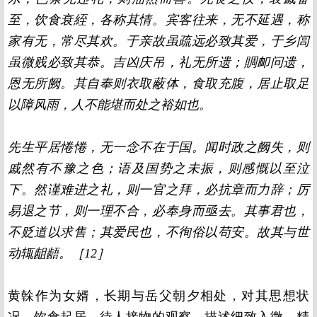
至，饮食衰絰，各称其情。宾客往来，无不延遇，称
家有无，常尽其欢。于亲故虽疏远必致其爱，于乡闾
虽微贱必致其恭。吉凶庆吊，礼无所遗；賙卹问遗，
恩无所阙。其自奉则衣取蔽体，食取充腹，居止取足
以障风雨，人不能堪而处之裕如也。
先生平居惓惓，无一念不在于国。闻时政之阙失，则
戚然有不豫之色；语及国势之未振，则感慨以至泣
下。然谨难进之礼，则一官之拜，必抗章而力辞；厉
易退之节，则一理不合，必奉身而亟去。其事君也，
不贬道以求售；其爱民也，不徇俗以苟安。故其与世
动辄龃龉。［12］
黄榦作为女婿，长期与岳父朝夕相处，对其思想状
况、饮食起居、待人接物的观察、描述细致入微、精