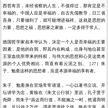
西哲有言，未经省察的人生，不值得过，那肯定是不
幸福的。中国人应是幸福的，自古先儒教导，日三省
吾身，只要做到了，就可能增进福祥。这就是思想的
力量，思想之福，思想家之家族，一定多得于常人。
德国哲学家叔本华认为，决定一个人是否幸福的主要
因素，是他的自我，即其内在构成，出身与地位甚至
王室血统所带来的特权，与伟大的思想和心灵这类本
源的个人优势相比，简直有着云泥之别。［27］朱
子、勉斋这样的思想者，应是本源幸福的享有者。
朱子、勉斋身在官场常常请退，一心以著书立说、开
坛讲学为念，黄榦在《朱文公行状》里说，孔子贤于
尧舜，而朱子“虽达而行道，不能施之一时，然退而明
道，足以传之万代，谓圣贤道统之传，散在方策，圣