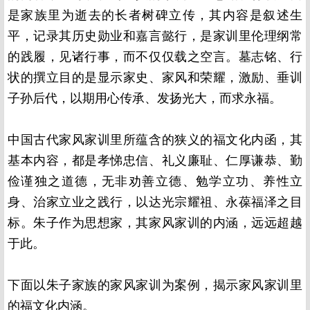
是家族里为逝去的长者树碑立传，其内容是叙述生
平，记录其历史勋业和嘉言懿行，是家训里伦理纲常
的践履，见诸行事，而不仅仅载之空言。墓志铭、行
状的撰立目的是显示家史、家风和荣耀，激励、垂训
子孙后代，以期用心传承、发扬光大，而求永福。
中国古代家风家训里所蕴含的狭义的福文化内函，其
基本内容，都是孝悌忠信、礼义廉耻、仁厚谦恭、勤
俭谨独之道德，无非劝善立德、勉学立功、养性立
身、治家立业之践行，以达光宗耀祖、永葆福泽之目
标。朱子作为思想家，其家风家训的内涵，远远超越
于此。
下面以朱子家族的家风家训为案例，揭示家风家训里
的福文化内涵。