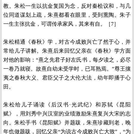
教。朱松一生以抗金复国为念，反对秦桧议和，与几
位同道谋划上疏，朱熹都看在眼里，受到熏陶。朱子
一生主张抗金，可谓传承家风，其来有自。［7］
朱松精通《春秋》学，对古今成败兴亡了然于心，并
常给儿子讲解。朱熹后来回忆父亲在《春秋》学方面
对他的影响：“熹之先君子好左氏书，每夕读之，必尽
一卷乃就寝。故熹自幼未受学时，已耳熟焉。”尊王攘
夷之春秋大义、君臣父子之大伦大法，幼年即播于心
田。
朱松给儿子诵读《后汉书·光武纪》和苏轼《昆阳
赋》，用刘秀中兴汉室的业绩激励朱熹复兴大宋的志
向。朱松手书《昆阳赋》并题跋，朱熹珍藏到老，晚
年也做题跋，回忆父亲“为说古今成败兴亡大致”，“为