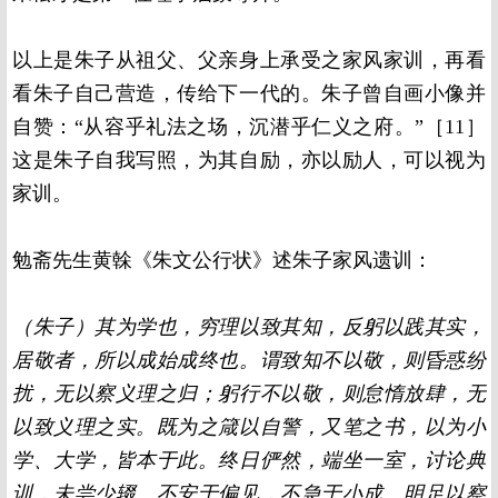
以上是朱子从祖父、父亲身上承受之家风家训，再看
看朱子自己营造，传给下一代的。朱子曾自画小像并
自赞：“从容乎礼法之场，沉潜乎仁义之府。”［11］
这是朱子自我写照，为其自励，亦以励人，可以视为
家训。
勉斋先生黄榦《朱文公行状》述朱子家风遗训：
（朱子）其为学也，穷理以致其知，反躬以践其实，
居敬者，所以成始成终也。谓致知不以敬，则昏惑纷
扰，无以察义理之归；躬行不以敬，则怠惰放肆，无
以致义理之实。既为之箴以自警，又笔之书，以为小
学、大学，皆本于此。终日俨然，端坐一室，讨论典
训，未尝少辍。不安于偏见，不急于小成。明足以察