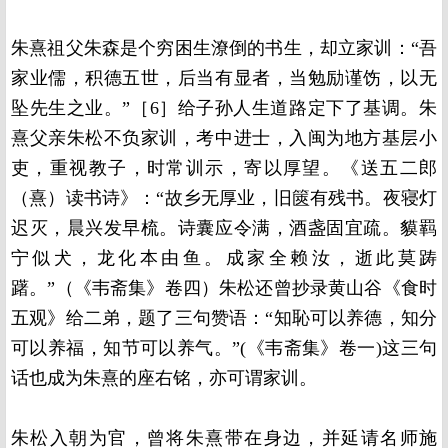
朱熹祖父朱森是个穷困生潦倒的书生，却立家训：“吾
家业儒，积德五世，后当有显者，当勉励谨饬，以无
坠先生之业。”［6］给子孙人生道路定下了基调。朱
熹父亲朱松不负家训，考中进士，入闽为地方基层小
吏，重视教子，时常训示，寄以厚望。《送五二郎
（熹）读书诗》：“故乡无厚业，旧篋有残书。夜寝灯
迟灭，晨兴发早梳。诗囊应令满，酒盏固宜疏。貘羁
宁似犬，龙化本由鱼。成家全赖汝，逝此莫踌
躇。”（《韦斋集》卷四）朱松还曾抄录黄山谷《食时
五观》给二弟，题了三句赞语：“知恥可以养德，知分
可以养福，知节可以养气。”(《韦斋集》卷一)这三句
话也成为朱熹的座右铭，亦可谓家训。
朱松入朝为官，曾将朱熹带在身边，并延请名师施