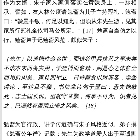
作为女婿，朱子家风家训落实在黄榦身上，一脉相
承。譬如，友人林公度请勉斋为其子主持冠礼，勉斋
曰：“榦愚不敏，何足以知此，但顷从朱先生游，见其
家所行冠礼全依司马公所定。”［17］勉斋自当仿之以
行。勉斋弟子记勉斋风范，颇似朱子：
（先生）以道德性命名世，而钱谷甲兵技艺之事未尝
不该本末而备实用，学愈博而愈精，则是心之体愈全
而用愈周矣。家徒四壁立，日持蔬食以对宾客，端坐
讲论，至达旦不寐，书前辈诗句于壁曰：愚夫饱欲
死，志士固长饥。但能守箪瓢，何事不可为。识者见
之，已凛然有廉顽立懦之风矣。［18］
勉斋为官行政、讲学传道确与朱子风格近似。弟子撰
《勉斋公年谱》记载：先生为政学道爱人出于至诚恻