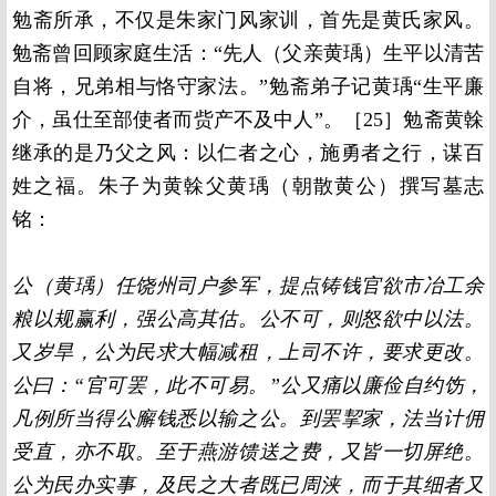
勉斋所承，不仅是朱家门风家训，首先是黄氏家风。
勉斋曾回顾家庭生活：“先人（父亲黄瑀）生平以清苦
自将，兄弟相与恪守家法。”勉斋弟子记黄瑀“生平廉
介，虽仕至部使者而赀产不及中人”。［25］勉斋黄榦
继承的是乃父之风：以仁者之心，施勇者之行，谋百
姓之福。朱子为黄榦父黄瑀（朝散黄公）撰写墓志
铭：
公（黄瑀）任饶州司户参军，提点铸钱官欲市冶工余
粮以规赢利，强公高其估。公不可，则怒欲中以法。
又岁旱，公为民求大幅减租，上司不许，要求更改。
公曰：“官可罢，此不可易。”公又痛以廉俭自约饬，
凡例所当得公廨钱悉以输之公。到罢挈家，法当计佣
受直，亦不取。至于燕游馈送之费，又皆一切屏绝。
公为民办实事，及民之大者既已周浃，而于其细者又