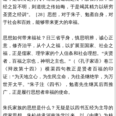
经之旨不明，则道统之传始晦，于是竭其精力以研穷
圣贤之经训”。［28］思想，对于朱子、勉斋自身，对
于社会和百姓，能够带来更大的幸福。
思想如何带来福祉？日三省乎身，慎思明辨，诚心正
意，修齐治平，从个人之福，以扩展至国家、社会之
福，正是儒家、理学家的个人信条和社会理想。“夫贤
者，百福之宗也，神明之主也。”（《孔子家语》卷三
《辩政第十四》）横渠四句教正是贤者百福的印
证：“为天地立心，为生民立命，为往圣继绝学，为万
世开太平。”朱子注《四书》，勉斋先生继其后而推
广，正是履行思想者幸福的使命。
朱氏家族的思想是什么？无疑是以四书五经为主导的
儒家思想。朱松传承河南洛学以来，以《中庸》为核