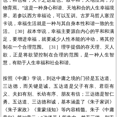
物育焉。”这是一种身心和谐、天地和合的人生幸福境
界。若参以西方幸福论，可以互训。古罗马哲人塞涅
卡说，幸福生活就是一种与其自身本性和谐一致的生
活。［30］叔本华说，幸福主要源自内心的平和和满
足，要增进幸福，就要减少人性本能的冲动，将其控
制在一个合理范围。［31］理学提倡的存天理、灭人
欲，正是将欲望控制在合理的范围，是一种人生智
慧，有助于人生幸福和社会和谐。
按照《中庸》学说，到达中庸之境的门径是五达道、
三达德，而关键是诚。五达道是父子有亲、君臣有
义、夫妇有别、长幼有序、朋友有信；三达德是智仁
勇。五达道、三达德和诚，基本涵盖了《朱子家训》
《朱子家政》《童蒙须知》等内容精髓。朱子《中庸