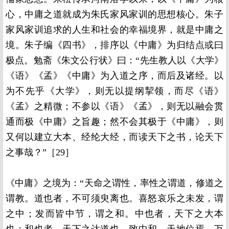
心，中庸之道就成为朱氏家风家训的思想核心。朱子
家风家训追求的人生和社会的幸福境界，就是中庸之
境。朱子编《四书》，排序以《中庸》为归结点或曰
极点。勉斋《朱文公行状》曰：“先生教人以《大学》
《语》《孟》《中庸》为入道之序，而后及诸经。以
为不先乎《大学》，则无以提纲挈领，而尽《语》
《孟》之精微；不参以《语》《孟》，则无以融会贯
通而极《中庸》之旨趣；然不会其极于《中庸》，则
又何以建立大本、经纶大经，而读天下之书，论天下
之事哉？”［29］
《中庸》之境为：“天命之谓性，率性之谓道，修道之
谓教。道也者，不可须臾离也。喜怒哀乐之未发，谓
之中；发而皆中节，谓之和。中也者，天下之大本
也；和也者，天下之达道也。致中和，天地位焉，万