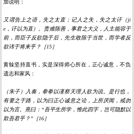
加说明：
又谓告上之语，失之太直；记人之失，失之太讦（ji
e，讦以为直）。责难陈善，事君之大义，人主能容于
前，而臣子反欲隐于后，先生敢陈于当世，而学者反
欲讳于将来乎？［15］
黄榦坚持直书，实是深得师心所在，正心诚意，不负
遗志和家风：
（朱子）入奏，拳拳以谨察天理人欲为说。是行也，
有要之于路，以为曰正心诚意之论，上所厌闻，戒勿
以为言。熹曰：“吾平生所学，惟此四字，岂可隐默以
欺吾君乎？”［16］