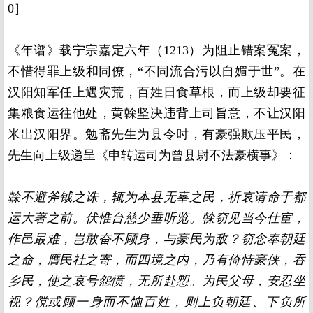
0］
《年谱》载宁宗嘉定六年（1213）为阻止错案冤案，
不惜得罪上级和同僚，“不同流合污以自媚于世”。在
汉阳知军任上遇灾荒，百姓日食草根，而上级却要征
集粮食运往他处，黄榦坚决违背上司旨意，不让汉阳
米出汉阳界。勉斋先生为县令时，有豪强欺压平民，
先生向上级递呈《申转运司为曾县尉不法豪横事》：
榦不避斧钺之诛，辄为本县无辜之民，祈哀请命于都
运大著之前。伏惟台慈少垂听览。榦窃见当今仕宦，
作邑最难，岂敢奋不顾身，与豪民为敌？窃念奉朝廷
之命，膺民社之寄，而四境之内，乃有倚恃豪侠，吞
乡民，使之哀号怨愤，无所赴愬。为民父母，安忍坐
视？傥或顾一身而不恤百姓，则上负朝廷、下负所