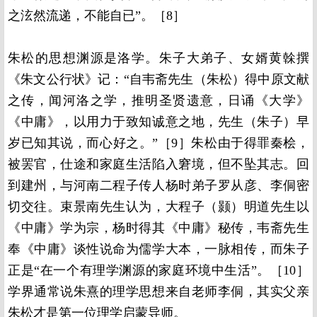
之泫然流递，不能自已”。［8］
朱松的思想渊源是洛学。朱子大弟子、女婿黄榦撰
《朱文公行状》记：“自韦斋先生（朱松）得中原文献
之传，闻河洛之学，推明圣贤遗意，日诵《大学》
《中庸》，以用力于致知诚意之地，先生（朱子）早
岁已知其说，而心好之。”［9］朱松由于得罪秦桧，
被罢官，仕途和家庭生活陷入窘境，但不坠其志。回
到建州，与河南二程子传人杨时弟子罗从彦、李侗密
切交往。束景南先生认为，大程子（颢）明道先生以
《中庸》学为宗，杨时得其《中庸》秘传，韦斋先生
奉《中庸》谈性说命为儒学大本，一脉相传，而朱子
正是“在一个有理学渊源的家庭环境中生活”。［10］
学界通常说朱熹的理学思想来自老师李侗，其实父亲
朱松才是第一位理学启蒙导师。