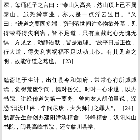
深，每诵程子之言曰：“泰山为高矣，然山顶上已不属
泰山。虽尧舜事业，亦只是一点浮云过目。”又
曰：“进道之要固多端，窃刊落世间许多物欲外慕，见
得荣辱得失利害，皆不足道，只有直截此心无愧无
惧，方见之，动静语默，皆是道理。”故平日居正位，
行大道，得失利害祸福不足以动其心。有其见道之
明，故能守道之笃也。［23］
勉斋迫于生计，出任县令和知府，常常心有所戚戚
焉，觉得荒废学问，愧对岳父。时时一心求退，以办
书院、讲经传道为第一要务。曾向友人胡伯量说，深
恐“汩没世俗，学问尽废，大为师门之罪人”。［24］
勉斋先生曾创办建阳潭溪精舍、环峰精舍，汉阳凤山
书院，闽县高峰书院，还立临川县学。