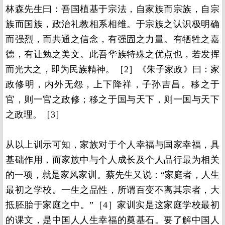
林森先生曰：吾国植基于宗法，自家族而宗族，自宗
族而国族，政治礼教相系相维。于宗族之认识极明确
而强烈，而共通之信念，有强固之力量。有牺牲之嘉
德，有让勉之美文。此吾华族特殊之优点也，若发挥
而光大之，即为民族精神。［2］《朱子家政》曰：家
政修明，内外无怨，上下降祥，子孙吉昌。移之于
官，则一官之政修；移之于国与天下，则一国与天下
之政理。［3］
从以上训示可知，家族对于个人幸福与国家幸福，具
基础作用，而家族中与个人成长及个人品行最为相关
的一项，就是家风家训。蔡先生又说：“家庭者，人生
最初之学校。一生之品性，所谓百变不离其宗者，大
抵胚胎于家庭之中。”［4］家训实是这家庭学校最初
的课文，是中国人人生幸福的奠基石。要了解中国人