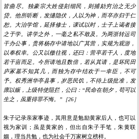
皆曲尽。独豪宗大姓侵刻细民，则捕劾穷治之无少
贷。他所听断，发擿隐伏，人以为神，而卒亦归于仁
恕。大治学馆，延择修士，课试以时，士子上谒者接
之于学。讲学之外，一毫之私不敢及。为两浙转运司
干办公事，贵将杨存中请地以广其营，实规为观游，
以奉权幸。公又以檄往视，还曰：营卒若干人，度地
若干亩而足。今所请地且数倍，若从其请，是坏民田
庐冢墓不知其几，而独为存中结欢于一幸臣，不可
予。权秀洲华亭县事，岁恶民饥，不待上级批准，发
廪以赈，上级特使阻拦，公曰：“民命在朝夕，苟可以
生之，虽重得罪不悔。”［26］
朱子记录亲家事迹，其用意是勉励黄家后人，也可以
视为家训；虽是黄家的，但出自朱子手笔，朱黄联
姻，理当共勉，也为社会千万家树立榜样。