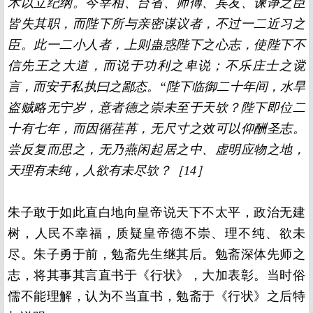
术以立纪纲。今宰相、台省、师傅、宾友、谏诤之臣
皆失其职，而陛下所与亲密谋议者，不过一二近习之
臣。此一二小人者，上则蛊惑陛下之心志，使陛下不
信先王之大道，而说于功利之卑说；不乐庄士之谠
言，而安于私执曰之鄙态。“陛下临御二十年间，水旱
盗贼略无宁岁，意者德之崇未至于天欤？陛下即位二
十有七年，而因循荏苒，无尺寸之效可以仰酬圣志。
尝反复而思之，无乃燕闲起居之中、虚明应物之地，
天理有未纯，人欲有未尽欤？［14］
朱子敢于如此直白地向皇帝说天下不太平，政治无建
树，人民不幸福，质疑皇帝德不崇、理不纯、欲未
尽。朱子勇于前，勉斋先生继其后。勉斋深体先师之
志，将其事其言直书于《行状》，大加表彰。当时俗
儒不能理解，认为不当直书，勉斋于《行状》之后特