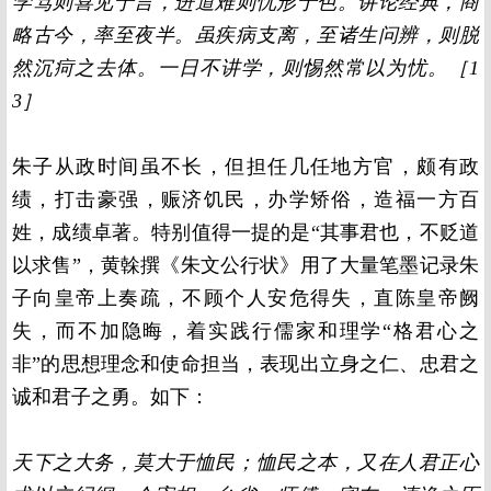
学笃则喜见于言，进道难则忧形于色。讲论经典，商
略古今，率至夜半。虽疾病支离，至诸生问辨，则脱
然沉疴之去体。一日不讲学，则惕然常以为忧。［1
3］
朱子从政时间虽不长，但担任几任地方官，颇有政
绩，打击豪强，赈济饥民，办学矫俗，造福一方百
姓，成绩卓著。特别值得一提的是“其事君也，不贬道
以求售”，黄榦撰《朱文公行状》用了大量笔墨记录朱
子向皇帝上奏疏，不顾个人安危得失，直陈皇帝阙
失，而不加隐晦，着实践行儒家和理学“格君心之
非”的思想理念和使命担当，表现出立身之仁、忠君之
诚和君子之勇。如下：
天下之大务，莫大于恤民；恤民之本，又在人君正心