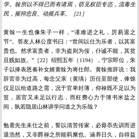
学。榦所以不得已而有请焉，窃见权臣专恣，流毒生
民，摧抑忠良、动摇兵革。［21］
黄榦一生也像朱子一样，“谨难进之礼，厉易退之
节”。答友人林公度书曰：“世间以仕为乐者，以其富
贵也。然求富贵者，非为盗则为佞，仆诚不能，其贫
且贱如故。”［22］绍熙五年（1194），宁宗即位，朱
子以捧表恩奏补女婿黄榦为将仕郎。黄榦推辞说：我
辞官非为过高，每念父亲（黄瑀）历任至部使，俸馀
仅足以给道路之需，况于官卑封薄，仰禄既不足以为
贫，居官又未足以行志，而枉费心力于簿书米盐之
间，孰若隐居山林讲学问道之为乐哉？
勉斋先生未仕之前，誓以清苦传家，必毋忝先训而进
退浩然，又非爵禄之所能羁縻也。涵养日久，自得益