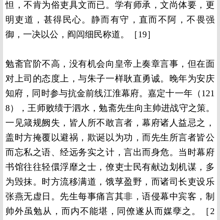
怛，不肯为俗吏具文而已。学有师承，文尚体要，更
明吏道，甚得民心。静而有守，直而不阿，不畏强
御，一决以公，阎闾细民称道。［19］
勉斋官阶不高，没有机会向皇帝上奏章言事，但在面
对上司的态度上，与朱子一样耿直勇诚。晚年为安庆
知府，同时参与抗金前线江淮幕府。嘉定十一年（121
8），王师败绩于泗水，勉斋先生向主帅进战守之策。
一见箴规阙失，皆人所不敢言者，幕府诸人益忌之，
盖时方掩覆以避祸，欺诞以为功，而先生所言者皆公
而忘私之语、经远务实之计，言出而身危。当时幕府
书馆往往轻儇浮靡之士，僚吏士民有献边划机谋，多
为毁抹。时方流移满道，饿莩盈野，而诸司长吏设乐
张燕无虚日。先生每事痛言其非，语侵幕中宾客，制
帅外虽勉从，而内不能堪，同僚遂从而媒孽之。［2