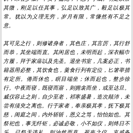
其微，刚足以任其事，弘足以致其广，毅足以极其
常。犹以为义理无穷，岁月有限，常慊然有不足之
意。
其可见之行，则修诸身者，其色庄，其言厉，其行舒
而恭，其坐端而直。其闲居也，未明而起，深衣幅巾
方履，拜于家庙以及先圣。退坐书室，几案必正，书
籍器用必整，其饮食也，羹食行列有定位，匕箸举措
有定所。倦而休也，瞑目端坐；休而起也，整步徐
行。中夜而寝，既寝而寤，则拥衾而坐，或至达旦。
威仪容止之则，自少至老，祁寒盛暑，造次颠沛，未
尝有须臾之离也。行于家者，奉亲极其孝，抚下极其
慈，闺庭之间，内外斩斩，恩义之笃，怡怡如也。其
祭祀也，事无纤钜，必诚必敬，小不如仪，则终日不
乐，已祭无违礼，则油然而喜。死丧之仪，哀戚备