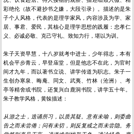
彩绝伦（故不避抄书之嫌，大段引录）。描述的是朱
子个人风格，代表的是理学家风，内容涉及为学、家
居、事君、爱民，其核心是理学思想的践履：忠孝仁
义、必诚必敬、克己守礼、致知力行，堪以为训。
朱子天资早慧，十八岁就考中进士，少年得志，本有
机会平步青云，早登庙堂，但是他志不在此，为官时
间才九年，而以著书立说、讲学传道为职志。朱子一
生创办寒泉、晦庵、同文、武夷、竹林（沧洲）、考
亭等精舍或书院，还复兴白鹿洞书院，讲学五十年。
朱子教学风格，黄榦描述：
从游之士，迭诵所习，以质其疑。意有未喻，则委曲
告之而未尝倦；问有未切，则反复戒之而未尝隐。务