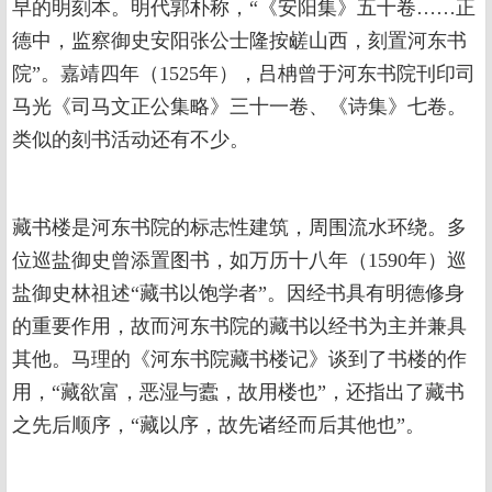
早的明刻本。明代郭朴称，“《安阳集》五十卷……正
德中，监察御史安阳张公士隆按鹾山西，刻置河东书
院”。嘉靖四年（1525年），吕柟曾于河东书院刊印司
马光《司马文正公集略》三十一卷、《诗集》七卷。
类似的刻书活动还有不少。
藏书楼是河东书院的标志性建筑，周围流水环绕。多
位巡盐御史曾添置图书，如万历十八年（1590年）巡
盐御史林祖述“藏书以饱学者”。因经书具有明德修身
的重要作用，故而河东书院的藏书以经书为主并兼具
其他。马理的《河东书院藏书楼记》谈到了书楼的作
用，“藏欲富，恶湿与蠹，故用楼也”，还指出了藏书
之先后顺序，“藏以序，故先诸经而后其他也”。