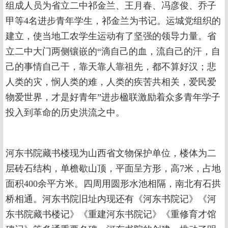
组成人员为省立二中祁金兰、王月春、冯彦俊、乔子
甲等4名进步青年学生，祁金兰为书记。运城党组织的
建立，使当地工农学生运动有了坚强的领导力量。省
立二中大门两侧镶嵌的“滴自己的血，流自己的汗，自
己的事情自己干，靠天靠人靠祖先，都不算好汉；悲
人类的灾，悯人类的难，人类的疾苦共相关，爱民爱
物爱世界，才是好青年”进步楹联激励着众多青年学子
投入到革命的历史洪流之中。
河东书院藏书楼现为山西省文物保护单位，楼体为二
层砖石结构，单檐歇山顶，平面呈方形，高7米，占地
面积400余平方米。四周用圆形水池相隔，南北有石拱
桥相通。河东书院旧址内现还有《河东书院记》《河
东书院藏书楼记》《重建河东书院记》《重修育才馆