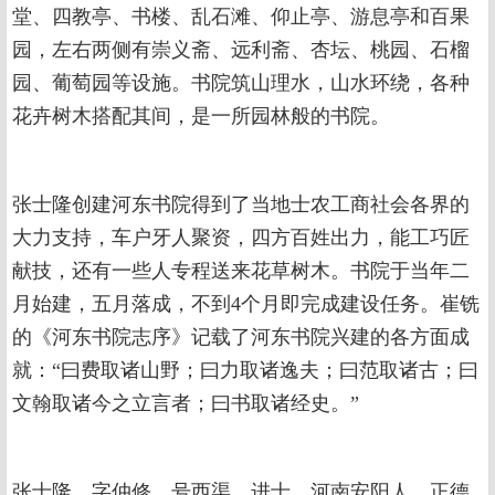
堂、四教亭、书楼、乱石滩、仰止亭、游息亭和百果
园，左右两侧有崇义斋、远利斋、杏坛、桃园、石榴
园、葡萄园等设施。书院筑山理水，山水环绕，各种
花卉树木搭配其间，是一所园林般的书院。
张士隆创建河东书院得到了当地士农工商社会各界的
大力支持，车户牙人聚资，四方百姓出力，能工巧匠
献技，还有一些人专程送来花草树木。书院于当年二
月始建，五月落成，不到4个月即完成建设任务。崔铣
的《河东书院志序》记载了河东书院兴建的各方面成
就：“曰费取诸山野；曰力取诸逸夫；曰范取诸古；曰
文翰取诸今之立言者；曰书取诸经史。”
张士隆，字仲修，号西渠，进士，河南安阳人。正德