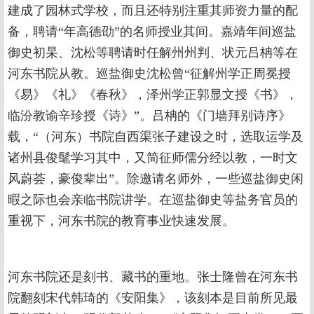
建成了园林式学校，而且还特别注重其师资力量的配
备，聘请“年高德劭”的名师授业其间。嘉靖年间巡盐
御史初杲、沈松等聘请时任解州州判、状元吕柟等在
河东书院从教。巡盐御史沈松曾“征解州学正周冕授
《易》《礼》《春秋》，泽州学正郭显文授《书》，
临汾教谕辛珍授《诗》”。吕柟的《门墙拜别诗序》
载，“（河东）书院自西渠张子建设之时，选取运学及
诸州县俊髦学习其中，又简征师儒分经以教，一时文
风蔚荟，豪俊辈出”。除邀请名师外，一些巡盐御史闲
暇之际也会亲临书院讲学。在巡盐御史等盐务官员的
重视下，河东书院的教育事业快速发展。
河东书院还是刻书、藏书的重地。张士隆曾在河东书
院翻刻宋代韩琦的《安阳集》，该刻本是目前所见最