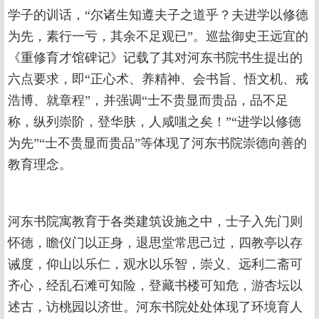
学子的训话，“尔诸生知遵夫子之道乎？夫进学以修德
为先，素行一亏，其余不足观已”。巡盐御史王远宜的
《重修育才馆碑记》记载了其对河东书院书生提出的
六点要求，即“正心术、养精神、会书旨、悟文机、戒
浩博、就章程”，并强调“士不贵显而贵品，品不足
称，纵列崇阶，登华肤，人咸嗤之矣！”“进学以修德
为先”“士不贵显而贵品”等体现了河东书院崇德向善的
教育理念。
河东书院寓教育于各类建筑设施之中，士子入先门则
怀德，瞻仪门以正身，退思堂常思己过，四教亭以存
诫度，仰山以乐仁，观水以乐智，崇义、远利二斋可
齐心，经乱石滩可知险，登藏书楼可知危，游杏坛以
述古，访桃园以济世。河东书院处处体现了环境育人