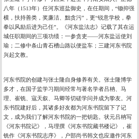
八年（1513年）任河东巡盐御史，在任期间，“锄抑强
横，扶持善类，奖廉洁、黜贪污”，更“锐意学校，拳
拳以风励后进为己任”。《河东盐法志》记载了其在运
城任职期间的三项功绩：一参贪吏——河东盐运使刘
瑜；二修中条山青石槽山路以便盐车；三建河东书院
兴起文教。
河东书院的创建与张士隆自身修养有关。张士隆博学
多才，在国子监学习期间经常与著名学者吕柟、马
理、崔铣、寇天叙、马卿等切磋学问并成为挚友。河
东书院建好后，其诸多好友都为河东书院留下了记
文，成为我们了解河东书院的一把钥匙。状元吕柟写
《河东书院记》，马理撰《河东书院藏书楼记》，崔
铣作《河东书院志序》，户部尚书韩文也应邀作河东