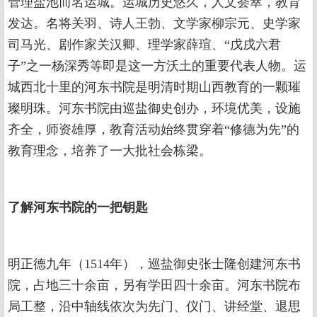
管理盐池而名运城。运城历史悠久，人文荟萃，教育
发达。名将关羽、诗人王勃、文学家柳宗元、史学家
司马光、剧作家关汉卿、理学家薛瑄、“戊戌六君
子”之一杨深秀等即是这一方沃土的重要代表人物。运
城西北十里的河东书院是明清时期山西教育的一颗璀
璨明珠。河东书院由巡盐御史创办，环境优美，设施
齐全，师资雄厚，教育活动始终贯穿着“修德为先”的
教育理念，培养了一大批社会栋梁。
了解河东书院的一把钥匙
明正德九年（1514年），巡盐御史张士隆创建河东书
院，占地三十余亩，另有学田四十余亩。河东书院布
局工整，沿中轴线依次为先门、仪门、讲经堂、退思