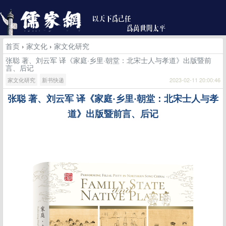
首页
›
家文化
›
家文化研究
张聪 著、刘云军 译《家庭·乡里·朝堂：北宋士人与孝道》出版暨前
言、后记
家文化研究
新书快递
2023-02-11 20:00:46
张聪
著、刘云军
译《家庭·乡里·朝堂：北宋士人与孝
道》出版
暨前言、后记