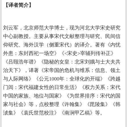
【译者简介】
刘云军，北京师范大学博士，现为河北大学宋史研究
中心副教授。主要从事宋代文献整理与研究、民间信
仰研究、海外汉学（侧重宋代）的译介。著有《内忧
外患：东封西祀一场空》《<宋史>宰辅列传补正》
《吕颐浩年谱》《隐秘的女皇：北宋刘娥与士大夫共
治天下》，译著《宋帝国的危机与维系：信息、领土
与人际网络》《公元1000年：全球化的开端》《跨越
门闾：宋代福建女性的日常生活》《权力关系：宋代
中国的家族、地位与国家》《为世界排序：宋代的国
家与社会》等，点校整理《许翰集》《毘陵集》《韩
淲集》《袁氏世范校注》《南涧甲乙稿》等。