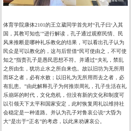
体育学院康体2101的王立葳同学首先对“孔子曰‘入其
国，其教可知也’”进行解读，孔子通过观察民情、民
风来推断是哪种礼乐教化的结果，可以看出孔子认为
民众是可以教化的，这与后世借“民可使由之，不可使
知之”指责孔子是愚民思想不符。并通过“夫礼，禁乱
之所由生，犹坊止水之所自来也。故以旧坊为无所用
而坏之者，必有水败；以旧礼为无所用而去之者，必
有乱患。”由此解释孔子为何推崇周礼，孔子生活在礼
乐崩坏的时代，文化危机，但没有新的文化和制度可
以引领天下太平和国家安定，此时恢复周礼以维持社
会稳定是一种道路。并认为孔子对鲁哀公说“大昏为
大”是出于“正名”的考虑，以此来劝谏哀公。