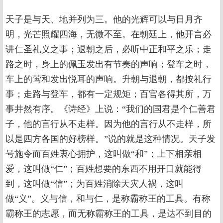
天子是与天、地并列为三。他的光辉可以与日月齐
明，光芒照耀四海，无微不至。在朝廷上，他开言必
讲仁圣礼义之事；退朝之后，必听中正和平之乐；走
路之时，身上的佩玉发出有节奏的声响；登车之时，
车上的莺和发出悦耳的声响。升朝与退朝，都按礼行
事；走路与登车，都有一定规矩；百官各得其所，万
事井然有序。《诗经》上说：“我们的国君是个仁善君
子，他的言行从不走样。因为他的言行从不走样，所
以是四方各国的好榜样。”说的就是这种情况。天子发
号施令而百姓衷心拥护，这叫做“和”；上下相亲相
爱，这叫做“仁”；百姓想要的东西不用开口就能得
到，这叫做“信”；为百姓消除天灾人祸，这叫
做“义”。义与信，和与仁，是称霸称王的工具。有称
霸称王的志愿，而无称霸称王的工具，是达不到目的