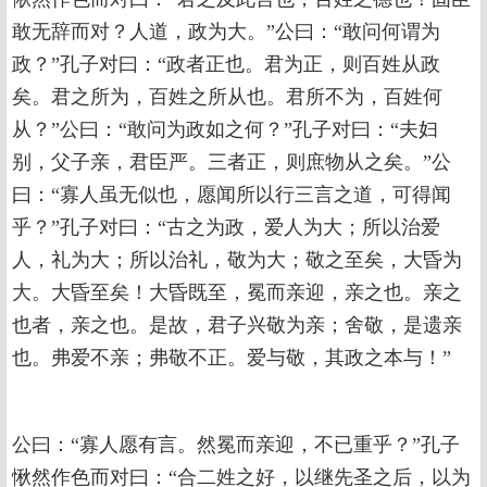
敢无辞而对？人道，政为大。”公曰：“敢问何谓为
政？”孔子对曰：“政者正也。君为正，则百姓从政
矣。君之所为，百姓之所从也。君所不为，百姓何
从？”公曰：“敢问为政如之何？”孔子对曰：“夫妇
别，父子亲，君臣严。三者正，则庶物从之矣。”公
曰：“寡人虽无似也，愿闻所以行三言之道，可得闻
乎？”孔子对曰：“古之为政，爱人为大；所以治爱
人，礼为大；所以治礼，敬为大；敬之至矣，大昏为
大。大昏至矣！大昏既至，冕而亲迎，亲之也。亲之
也者，亲之也。是故，君子兴敬为亲；舍敬，是遗亲
也。弗爱不亲；弗敬不正。爱与敬，其政之本与！”
公曰：“寡人愿有言。然冕而亲迎，不已重乎？”孔子
愀然作色而对曰：“合二姓之好，以继先圣之后，以为