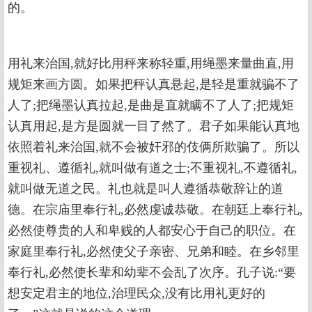
的。
用礼来治国,就好比用秤来称轻重,用绳墨来量曲直,用
规矩来画方圆。如果把秤认真悬起,是轻是重就骗不了
人了;把绳墨认真拉起,是曲是直就瞒不了人了;把规矩
认真用起,是方是圆就一目了然了。君子如果能认真地
依照着礼来治国,就不会被奸邪的伎俩所欺骗了。所以
重视礼、遵循礼,就叫做有道之士;不重视礼,不遵循礼,
就叫做无道之民。礼也就是叫人遵循恭敬辞让的道
德。在宗庙里奉行礼,必然虔诚恭敬。在朝廷上奉行礼,
必然使尊贵的人和卑贱的人都安心于自己的职位。在
家庭里奉行礼,必然使父子亲密、兄弟和睦。在乡邻里
奉行礼,必然使长辈和幼辈不会乱了次序。孔子说:“要
想安定君主的地位,治理民众,没有比用礼更好的