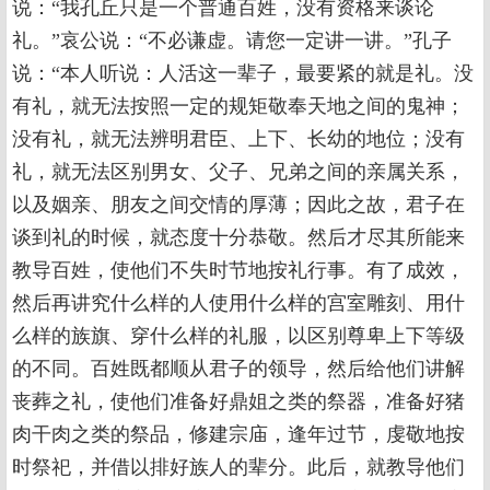
说：“我孔丘只是一个普通百姓，没有资格来谈论
礼。”哀公说：“不必谦虚。请您一定讲一讲。”孔子
说：“本人听说：人活这一辈子，最要紧的就是礼。没
有礼，就无法按照一定的规矩敬奉天地之间的鬼神；
没有礼，就无法辨明君臣、上下、长幼的地位；没有
礼，就无法区别男女、父子、兄弟之间的亲属关系，
以及姻亲、朋友之间交情的厚薄；因此之故，君子在
谈到礼的时候，就态度十分恭敬。然后才尽其所能来
教导百姓，使他们不失时节地按礼行事。有了成效，
然后再讲究什么样的人使用什么样的宫室雕刻、用什
么样的族旗、穿什么样的礼服，以区别尊卑上下等级
的不同。百姓既都顺从君子的领导，然后给他们讲解
丧葬之礼，使他们准备好鼎姐之类的祭器，准备好猪
肉干肉之类的祭品，修建宗庙，逢年过节，虔敬地按
时祭祀，并借以排好族人的辈分。此后，就教导他们