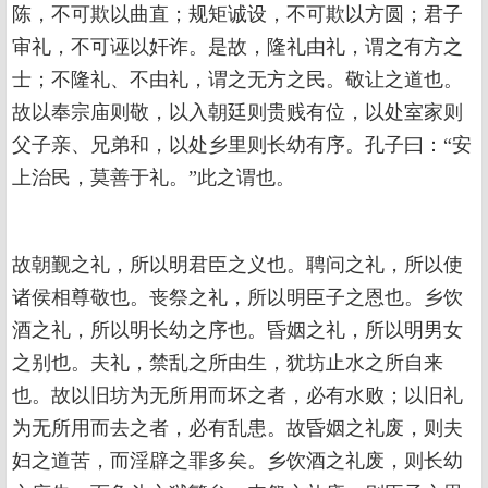
陈，不可欺以曲直；规矩诚设，不可欺以方圆；君子
审礼，不可诬以奸诈。是故，隆礼由礼，谓之有方之
士；不隆礼、不由礼，谓之无方之民。敬让之道也。
故以奉宗庙则敬，以入朝廷则贵贱有位，以处室家则
父子亲、兄弟和，以处乡里则长幼有序。孔子曰：“安
上治民，莫善于礼。”此之谓也。
故朝觐之礼，所以明君臣之义也。聘问之礼，所以使
诸侯相尊敬也。丧祭之礼，所以明臣子之恩也。乡饮
酒之礼，所以明长幼之序也。昏姻之礼，所以明男女
之别也。夫礼，禁乱之所由生，犹坊止水之所自来
也。故以旧坊为无所用而坏之者，必有水败；以旧礼
为无所用而去之者，必有乱患。故昏姻之礼废，则夫
妇之道苦，而淫辟之罪多矣。乡饮酒之礼废，则长幼