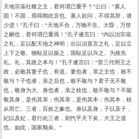
天地宗庙社稷之主，君何谓已重乎？”公曰：“寡人
固！不固，焉得闻此言也。寡人欲问，不得其辞，请
少进！”孔子曰：“天地不合，万物不生。大昏，万世
之嗣也，君何谓已重焉！”孔子遂言曰：“内以治宗庙
之礼，足以配天地之神明；出以治直言之礼，足以立
上下之敬。物耻足以振之，国耻足以兴之。为政先
礼。礼，其政之本与！”孔子遂言曰：“昔三代明王之
政，必敬其妻子也，有道。妻也者，亲之主也，敢不
敬与？子也者，亲之后也，敢不敬与？君子无不敬
也，敬身为大。身也者，亲之枝也，敢不敬与？不能
敬其身，是伤其亲；伤其亲，是伤其本；伤其本，枝
从而亡。三者，百姓之象也。身以及身，子以及子，
妃以及妃，君行此三者，则忾乎天下矣，大王之道
也。如此，国家顺矣。”