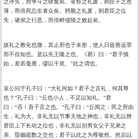
之序失，而争斗之狱繁矣。丧祭之礼废，则臣子之恩
薄，而倍死忘生者众矣。聘觐之礼废，则君臣之位
失，诸侯之行恶，而倍畔侵陵之败起矣。
故礼之教化也微，其止邪也于未形，使人日徙善远罪
而不自知也。是以先王隆之也。《易》曰：“君子慎
始，差若毫厘，缪以千里。”此之谓也。
哀公问于孔子曰：“大礼何如？君子之言礼，何其尊
也？”孔子曰：“丘也小人，不足以知礼。”君
曰：“否！吾子言之也。”孔子曰：“丘闻之：民之所由
生，礼为大。非礼无以节事天地之神也，非礼无以辨
君臣上下长幼之位也，非礼无以别男女父子兄弟之
亲、昏姻疏数之交也；君子以此之为尊敬然。然后以