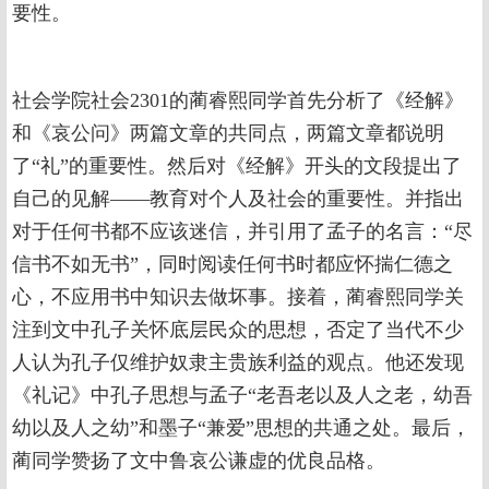
要性。
社会学院社会2301的蔺睿熙同学首先分析了《经解》
和《哀公问》两篇文章的共同点，两篇文章都说明
了“礼”的重要性。然后对《经解》开头的文段提出了
自己的见解——教育对个人及社会的重要性。并指出
对于任何书都不应该迷信，并引用了孟子的名言：“尽
信书不如无书”，同时阅读任何书时都应怀揣仁德之
心，不应用书中知识去做坏事。接着，蔺睿熙同学关
注到文中孔子关怀底层民众的思想，否定了当代不少
人认为孔子仅维护奴隶主贵族利益的观点。他还发现
《礼记》中孔子思想与孟子“老吾老以及人之老，幼吾
幼以及人之幼”和墨子“兼爱”思想的共通之处。最后，
蔺同学赞扬了文中鲁哀公谦虚的优良品格。