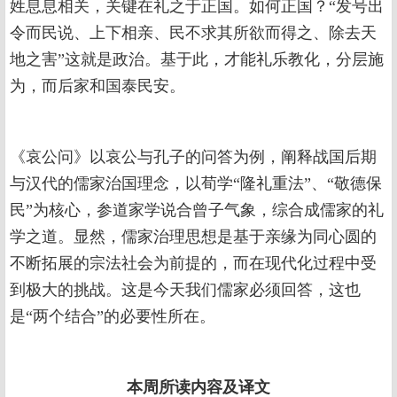
姓息息相关，关键在礼之于正国。如何正国？“发号出
令而民说、上下相亲、民不求其所欲而得之、除去天
地之害”这就是政治。基于此，才能礼乐教化，分层施
为，而后家和国泰民安。
《哀公问》以哀公与孔子的问答为例，阐释战国后期
与汉代的儒家治国理念，以荀学“隆礼重法”、“敬德保
民”为核心，参道家学说合曾子气象，综合成儒家的礼
学之道。显然，儒家治理思想是基于亲缘为同心圆的
不断拓展的宗法社会为前提的，而在现代化过程中受
到极大的挑战。这是今天我们儒家必须回答，这也
是“两个结合”的必要性所在。
本周所读内容及译文