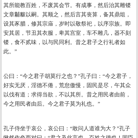
其所能教百姓，不废其会节。有成事，然后治其雕镂
文章黼黻以嗣。其顺之，然后言其丧算，备其鼎俎，
设其豕腊，修其宗庙，岁时以敬祭祀，以序宗族。即
安其居，节丑其衣服，卑其宫室，车不雕几，器不刻
镂，食不贰味，以与民同利。昔之君子之行礼者如
此。”
公曰：“今之君子胡莫行之也？”孔子曰：“今之君子，
好实无厌，淫德不倦，荒怠傲慢，固民是尽，午其众
以伐有道；求得当欲，不以其所。昔之用民者由前，
今之用民者由后。今之君子莫为礼也。”
孔子侍坐于哀公，哀公曰：“敢问人道谁为大？”孔子
愀然作色而对曰：“君之及此言也，百姓之德也！固臣