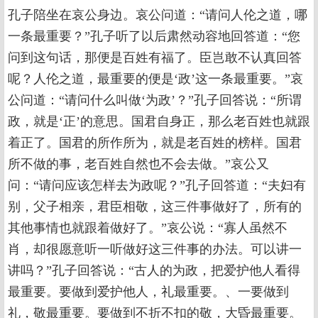
孔子陪坐在哀公身边。哀公问道：“请问人伦之道，哪
一条最重要？”孔子听了以后肃然动容地回答道：“您
问到这句话，那便是百姓有福了。臣岂敢不认真回答
呢？人伦之道，最重要的便是‘政’这一条最重要。”哀
公问道：“请问什么叫做‘为政’？”孔子回答说：“所谓
政，就是‘正’的意思。国君自身正，那么老百姓也就跟
着正了。国君的所作所为，就是老百姓的榜样。国君
所不做的事，老百姓自然也不会去做。”哀公又
问：“请问应该怎样去为政呢？”孔子回答道：“夫妇有
别，父子相亲，君臣相敬，这三件事做好了，所有的
其他事情也就跟着做好了。”哀公说：“寡人虽然不
肖，却很愿意听一听做好这三件事的办法。可以讲一
讲吗？”孔子回答说：“古人的为政，把爱护他人看得
最重要。要做到爱护他人，礼最重要。、一要做到
礼，敬最重要。要做到不折不扣的敬，大昏最重要。