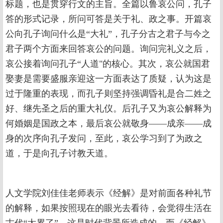
标题，也是贯穿行文的主旨。全篇以鲁哀公问，孔子
答的形式记录，所问可答是关于礼、政之事。开篇哀
公向孔子询问什么是“大礼”，孔子分古之君子与今之
君子两个方面来回答哀公的问题。询问完礼义之后，
哀公接着询问孔子“人道"的核心。其次，哀公就国君
娶妻是需要盛服亲迎这一方面表达了质疑，认为这是
过于隆重的表现，而孔子则坚持强调昏礼是合二姓之
好、继先圣之后的重大礼仪。后孔子又为哀公解释为
何婚姻是国政之本，最后哀公就敬身——成亲——成
身的次序向孔子发问，至此，哀公学习到了为政之
道，于是向孔子讨教天道。
人文学院刘佳佳老师表示《经解》是对前面各种礼节
的解释，如果按照现在的眼光去看待，会觉得生活在