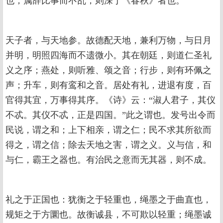
也；属辞比事而不乱，则深于《春秋》者也。”
天子者，与天地参。故德配天地，兼利万物，与日月
并明，明照四海而不遗微小。其在朝廷，则道仁圣礼
义之序；燕处，则听雅、颂之音；行步，则有环佩之
声；升车，则有鸾和之音。居处有礼，进退有度，百
官得其宜，万事得其序。《诗》云：“淑人君子，其仪
不忒。其仪不忒，正是四国。”此之谓也。发号出令而
民说，谓之和；上下相亲，谓之仁；民不求其所欲而
得之，谓之信；除去天地之害，谓之义。义与信，和
与仁，霸王之器也。有治民之意而无其器，则不成。
礼之于正国也：犹衡之于轻重也，绳墨之于曲直也，
规矩之于方圜也。故衡诚县，不可欺以轻重；绳墨诚