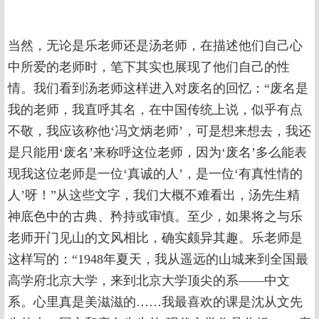
当然，无论是乐老师还是汤老师，在描述他们自己心
中所爱的老师时，笔下其实也展现了他们自己的性
情。我们看到汤老师这样进入对废名的回忆：“废名是
我的老师，我直呼其名，在中国传统上说，似乎有点
不敬，我应该称他‘冯文炳老师’，可是想来想去，我还
是只能用‘废名’来称呼这位老师，因为‘废名’多么能表
现我这位老师是一位‘真诚的人’，是一位‘有真性情的
人’呀！”从这些文字，我们大概不难看出，汤先生精
神底色中的古典、矜持或审慎。至少，如果将之与乐
老师开门见山的文风相比，确实颇异其趣。乐老师是
这样写的：“1948年夏天，我从遥远的山城来到全国最
高学府北京大学，来到北京大学顶尖的系——中文
系。心里真是美滋滋的……我最喜欢的课是沈从文先