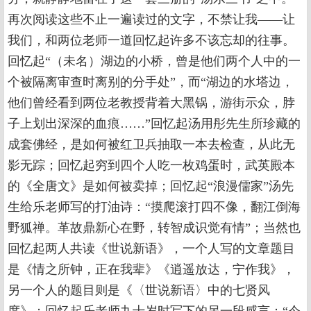
再次阅读这些不止一遍读过的文字，不禁让我——让
我们，和两位老师一道回忆起许多不该忘却的往事。
回忆起“（未名）湖边的小桥，曾是他们两个人中的一
个被隔离审查时离别的分手处”，而“湖边的水塔边，
他们曾经看到两位老教授背着大黑锅，游街示众，脖
子上划出深深的血痕……”回忆起汤用彤先生所珍藏的
成套佛经，是如何被红卫兵抽取一本去检查，从此无
影无踪；回忆起穷到四个人吃一枚鸡蛋时，武英殿本
的《全唐文》是如何被卖掉；回忆起“浪漫儒家”汤先
生给乐老师写的打油诗：“摸爬滚打四不像，翻江倒海
野狐禅。革故鼎新心在野，转智成识觉有情”；当然也
回忆起两人共读《世说新语》，一个人写的文章题目
是《情之所钟，正在我辈》《逍遥放达，宁作我》，
另一个人的题目则是《〈世说新语〉中的七贤风
度》；回忆起乐老师九十岁时写下的另一段感言：“今