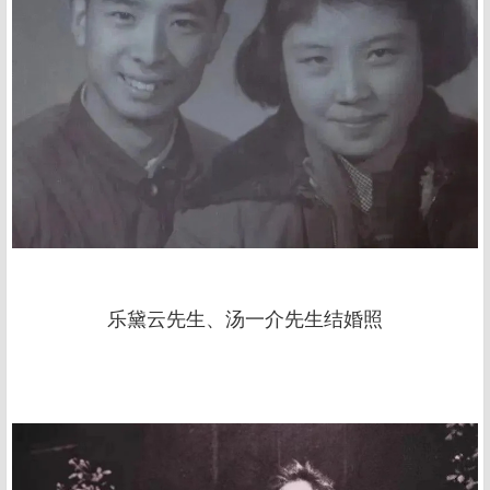
乐黛云先生、汤一介先生结婚照