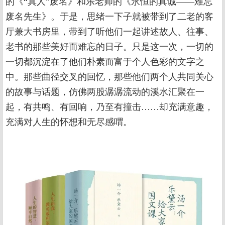
的《“真人”废名》和乐老师的《永恒的真诚——难忘
废名先生》。于是，思绪一下子就被带到了二老的客
厅兼大书房里，带到了听他们一起讲述故人、往事、
老书的那些美好而难忘的日子。只是这一次，一切的
一切都沉淀在了他们朴素而富于个人色彩的文字之
中。那些曲径交叉的回忆，那些他们两个人共同关心
的故事与话题，仿佛两股潺潺流动的溪水汇聚在一
起，有共鸣、有回响，乃至有撞击……却充满意趣，
充满对人生的怀想和无尽感喟。