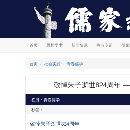
首页
思想学术
新闻快讯
热点专题
儒家
首页
社会实践
青春儒学
敬悼朱子逝世824周年
栏目：青春儒学
标签：
敬悼朱子逝世
824
周年