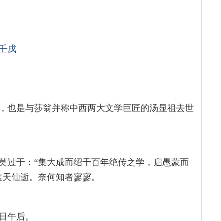
壬戌
，也是与莎翁并称中西两大文学巨匠的汤显祖去世
莫过于：“集大成而绍千百年绝传之学，启愚蒙而
这天仙逝。奈何知者寥寥。
日午后。