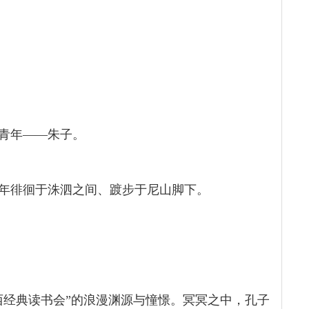
青年——朱子。
年徘徊于洙泗之间、踱步于尼山脚下。
西经典读书会”的浪漫渊源与憧憬。冥冥之中，孔子