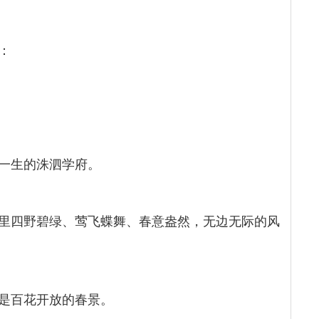
：
一生的洙泗学府。
里四野碧绿、莺飞蝶舞、春意盎然，无边无际的风
是百花开放的春景。