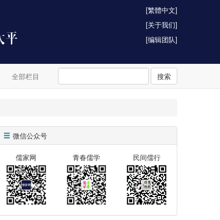
[繁體中文]
[关于我们]
[编辑团队]
全部栏目
搜索
微信公众号
儒家网
青春儒学
民间儒行