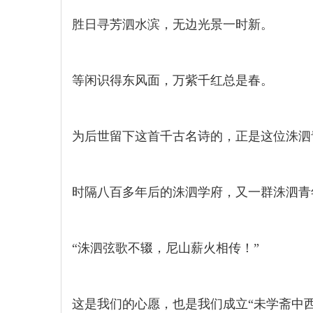
胜日寻芳泗水滨，无边光景一时新。
等闲识得东风面，万紫千红总是春。
为后世留下这首千古名诗的，正是这位洙泗
时隔八百多年后的洙泗学府，又一群洙泗青
“洙泗弦歌不辍，尼山薪火相传！”
这是我们的心愿，也是我们成立“未学斋中