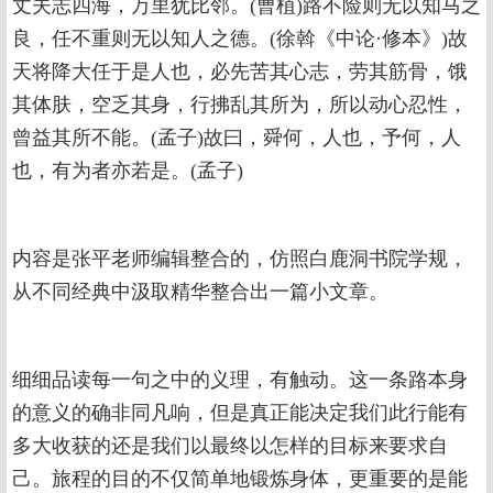
丈夫志四海，万里犹比邻。(曹植)路不险则无以知马之
良，任不重则无以知人之德。(徐斡《中论·修本》)故
天将降大任于是人也，必先苦其心志，劳其筋骨，饿
其体肤，空乏其身，行拂乱其所为，所以动心忍性，
曾益其所不能。(孟子)故曰，舜何，人也，予何，人
也，有为者亦若是。(孟子)
内容是张平老师编辑整合的，仿照白鹿洞书院学规，
从不同经典中汲取精华整合出一篇小文章。
细细品读每一句之中的义理，有触动。这一条路本身
的意义的确非同凡响，但是真正能决定我们此行能有
多大收获的还是我们以最终以怎样的目标来要求自
己。旅程的目的不仅简单地锻炼身体，更重要的是能