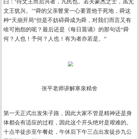
曰：‘待文王而后兴者，凡民也。若夫豪杰之士，虽无
文王犹兴。’”舜的父亲瞽叟一心要置他于死地，舜这
种“天崩开局”但是不妨碍舜成为舜，对我们而言又有
啥可抱怨的呢？最后还是《每日晨诵》的那句话“舜
何？人也！予何？人也！有为者亦若是。”
张平老师讲解寒泉精舍
第一天正式出发朱子路，因此大家不管是精神还是身
体都会有适应的过程，因此这个开头绝对是艰难的。
十点半徒步至午餐处，午休后下午三点出发徒步九公