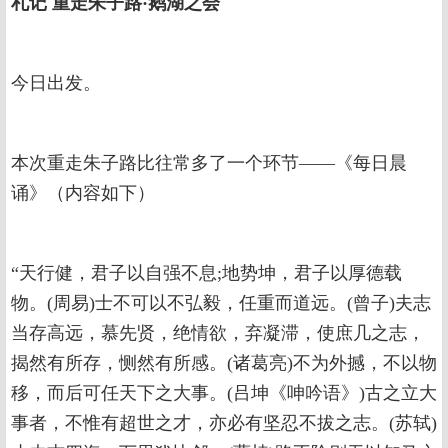
札记
重走朱子路·鹅湖之会
今日出发。
本次重走朱子路比往常多了一个环节——《每日晨
诵》（内容如下）
“天行健，君子以自强不息;地势坤，君子以厚德载
物。(周易)士不可以不弘毅，任重而道远。(曾子)夫志
当存高远，慕先贤，绝情欲，弃凝滞，使庶几之志，
揭然有所存，恻然有所感。(诸葛亮)不为外撼，不以物
移，而后可任天下之大事。(吕坤《呻吟语》)古之立大
事者，不惟有超世之才，亦必有坚忍不拔之志。(苏轼)