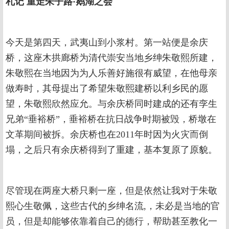
札记
重走朱子路·鹅湖之会
今天是第四天，武夷山到小浆村。第一站便是余庆
桥，这座木拱廊桥为清代崇安当地乡绅朱敬熙所建，
朱敬熙在当地因为为人乐善好施很有威望，在他母亲
做寿时，其母提出了希望朱敬熙建桥以利乡民的愿
望，朱敬熙欣然应允。与余庆桥同时建成的还有孪生
兄弟“垂裕桥”，垂裕桥在抗日战争时期被毁，桥墩在
文革期间被拆。余庆桥也在2011年时因为火灾而倒
塌，之后只有余庆桥得到了重建，基本复原了原貌。
尽管现在两座大桥只剩一座，但是依然让我对于朱敬
熙心生敬佩，这些古代的乡绅名流,，未必是当地的官
员，但是却能够依靠着自己的德行，帮助甚至教化一