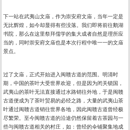
下一站在武夷山文庙，作为崇安府文庙，当年一定是
无比辉煌，如今却显得有些没落。我们即将前往鹅湖
书院，那么在这里祭拜儒学的集大成者自然是理所应
当的，同时崇安府文庙也是本次行程中唯一一的文庙
景点。
过了文庙，正式开始进入闽赣古道的范围。明清时
期，中国的茶叶大受世界欢迎，但是因为闭关锁国，
武夷山的茶叶无法直接通过水路销往外地，于是闽赣
古道便成为了茶叶贸易的必经之路，大量的武夷山茶
叶通过闽赣古道销往世界各地，因此闽赣古道曾经极
尽繁荣。至今闽赣古道的沿途仍然保留着古茶园与一
些与闽赣古道相关的村庄，如：曾经的伞铺聚集地成