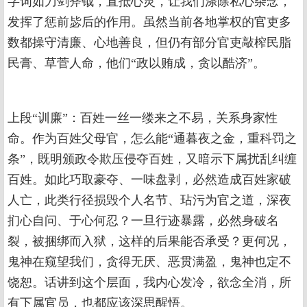
字词如刀剑斧钺，直抵心灵，让我们涤除私心杂念，
发挥了惩前毖后的作用。虽然当前各地掌权的官吏多
数都操守清廉、心地善良，但仍有部分官吏敲榨民脂
民膏、草菅人命，他们“政以贿成，贪以酷济”。
上段“训廉”：百姓一丝一缕来之不易，关系身家性
命。作为百姓父母官，怎么能“通暮夜之金，重科罚之
条”，既明颁政令欺压侵夺百姓，又暗示下属扰乱纠缠
百姓。如此巧取豪夺、一味盘剥，必然造成百姓家破
人亡，此类行径损毁个人名节、玷污为官之道，深夜
扪心自问、于心何忍？一旦行迹暴露，必然身破名
裂，被捆绑而入狱，这样的后果能否承受？更何况，
鬼神在窥望我们，贪得无厌、恶贯满盈，鬼神也定不
饶恕。话讲到这个层面，我内心发冷，欲念全消，所
有下属官员，也都应该深思醒悟。