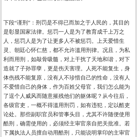
下段“谨刑”：刑罚是不得已而加之于人民的，其目的
是彰显国家法律。惩罚一人是为了教育成千上万之
人，惩罚人是为了让更多人不被惩罚。上天爱惜生
灵、朝廷心怀仁慈，都不允许滥用刑律。况且，为私
利而用刑，如敲骨吸髓，对上干扰了天地和谐，对下
造就了子孙罪孽，更是伤天害理。人死不能复生，身
体伤残不能复原，没有人不珍惜自己的性命，没有人
不爱惜自己的身体，作为百姓父母官，我们怎么能为
了逞个人威风而随意摧残他们的躯体呢？从今往后，
各级官吏，一概不得滥用刑罚，如有违犯，定以酷吏
论处。那些副职官员和管事头目，尤其不许随便使用
酷刑，确需使用的，必须经主审官亲自把关批准。若
下属执法人员擅自动用酷刑，只能说明掌印的主审官