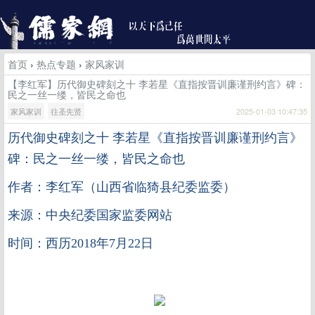
首页
›
热点专题
›
家风家训
【李红军】历代御史碑刻之十 李若星《直指按晋训廉谨刑约言》碑：
民之一丝一缕，皆民之命也
家风家训
往圣先贤
2025-01-03 10:47:35
历代御史碑刻之十
李若星《直指按晋训廉谨刑约言》
碑
：
民之一丝一缕，皆民之命也
作者：李红军（山西省临猗县纪委监委）
来源：中央纪委国家监委网站
时间：西历2018年7月22日