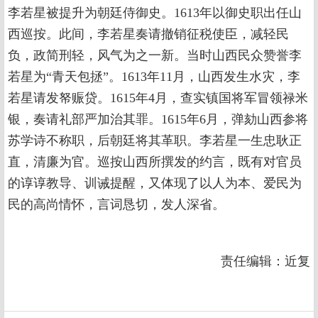
李若星被提升为朝廷侍御史。1613年以御史职出任山
西巡按。此间，李若星奏请撤销征税使臣，减轻民
负，政简刑轻，风气为之一新。当时山西民众赞誉李
若星为“青天包拯”。1613年11月，山西发生水灾，李
若星请发帑赈贷。1615年4月，查实镇国将军冒领禄米
银，奏请礼部严加治其罪。1615年6月，弹劾山西参将
苏学诗不称职，后朝廷将其革职。李若星一生忠耿正
直，清廉为官。巡按山西所撰发的约言，既有对官员
的谆谆教导、训诫提醒，又体现了以人为本、爱民为
民的高尚情怀，言词恳切，发人深省。
责任编辑：近复