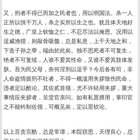
又，刑者不得已而加之民者也，用以明国法。杀一人
正所以惧千万人，杀之实所以生之也。犹且体天地好
生之德，广皇上钦恤之仁，不忍尽法以掩恩。况用以
逞威渔猎，则敲骨吸髓，总是私意，上干天地之和，
下造子孙之孽，端由於此矣。独不思死者不可复生，
绝者不可复续，人谁不爱其性命，又谁不爱其肢体发
肤。吾为民父母，奈何淫刑以逞乎？今后各有司，非
人命盗情捱刑不吐者，不得一概滥用夹拶致伤民命，
违者定以酷论。其佐贰首领，尤不许轻用夹拶，重大
事情应夹拶者，呈堂官亲问。如有私置擅用，掌印官
之不能钤制佐领，可概见矣，定以罢软论。
以上言贪言酷，总是常谭，本院窃思，天理良心，总