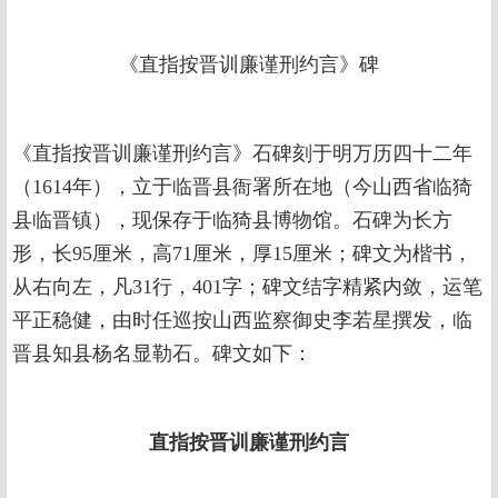
《直指按晋训廉谨刑约言》碑
《直指按晋训廉谨刑约言》石碑刻于明万历四十二年
（1614年），立于临晋县衙署所在地（今山西省临猗
县临晋镇），现保存于临猗县博物馆。石碑为长方
形，长95厘米，高71厘米，厚15厘米；碑文为楷书，
从右向左，凡31行，401字；碑文结字精紧内敛，运笔
平正稳健，由时任巡按山西监察御史李若星撰发，临
晋县知县杨名显勒石。碑文如下：
直指按晋训廉谨刑约言