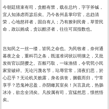
今朝廷辖束有司，贪酷有禁，载在总约，字字斧铖，
宜人知涤虑而毖后矣。乃今各州县掌印官，志趋清
荣，心地慈祥者，固自有人；乃有朘剥民膏，草菅民
命，政以贿成，贪以酷济者，往往可屈指数也。
岂知民之一丝一缕，皆民之命也。为民牧者，奈何通
暮夜之金，重科罚之条，既滥准词状以明攘之，又批
发衙官以阴撄之。百般巧取，一味渔猎，令茕茕小民
家室破碎。无论污蔑名节，玷辱官常，清夜扪思，於
心忍乎？无论机关败露，身名俱丧，捆载而归，宁常
享乎？恐鬼神忌盈，亦阴瞰其室矣！兴言及此，热肠
冰冷，欲念全消矣。凡按属有司，宜猛然思，憬然悟
矣。