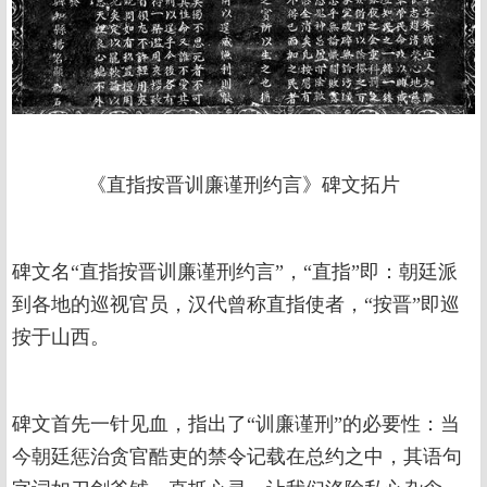
《直指按晋训廉谨刑约言》碑文拓片
碑文名“直指按晋训廉谨刑约言”，“直指”即：朝廷派
到各地的巡视官员，汉代曾称直指使者，“按晋”即巡
按于山西。
碑文首先一针见血，指出了“训廉谨刑”的必要性：当
今朝廷惩治贪官酷吏的禁令记载在总约之中，其语句