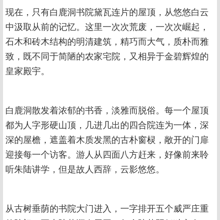
现在，只有白鹿洞书院黛瓦连片的屋顶，从悠悠白云
中汲取从前的记忆。这里一次次荒废，一次次崛起，
石木和砖木结构的明清建筑，精巧而大气，质朴而雅
致，既不同于简陋的农家宅院，又相异于金碧辉煌的
皇家殿宇。
白鹿洞散发着浓郁的书香，淡雅而脱俗。每一个屋顶
都为人字形硬山顶，几进几出的四合院连为一体，深
深的屋檐，遮盖着木质发黑的古朴窗棂，敞开的门扉
迎接每一个访客。游人从四面八方赶来，好像前来聆
听朱陆讲学，但是故人西辞，云影悠悠。
从古树垂荫的书院大门进入，一字排开五个威严庄重