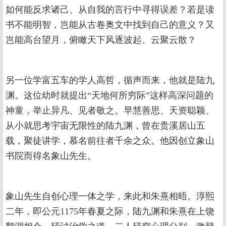
如何能反求诸己、从自我的言行中寻得误差？若是读
书不能明智，岂能从古卷奥文中找到自己的意义？又
岂能高台望月，俯瞰天下风逐波起、云聚云散？
另一位学富五车的学人高哲，循声而来，他就是陆九
渊。这位幼时就提出“天地何所穷际”这样高深问题的
神童，举止异凡、见者敬之。早慧善思、天资聪颖、
从小就思考宇宙无限性的陆九渊，曾在贵溪居山五
载，聚徒讲学，慕名前往者千余之众。他因创立象山
书院而得名象山先生。
象山先生自创心理一体之学，来此和朱熹相晤。淳熙
二年，即公元1175年春夏之际，陆九渊和朱熹在上饶