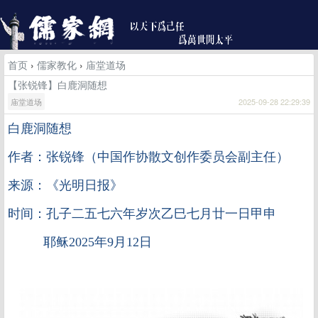
首页
›
儒家教化
›
庙堂道场
【张锐锋】白鹿洞随想
庙堂道场
2025-09-28 22:29:39
白鹿洞随想
作者：张锐锋（中国作协散文创作委员会副主任）
来源：《光明日报》
时间：孔子二五七六年岁次乙巳七月廿一日甲申
耶稣2025年9月12日