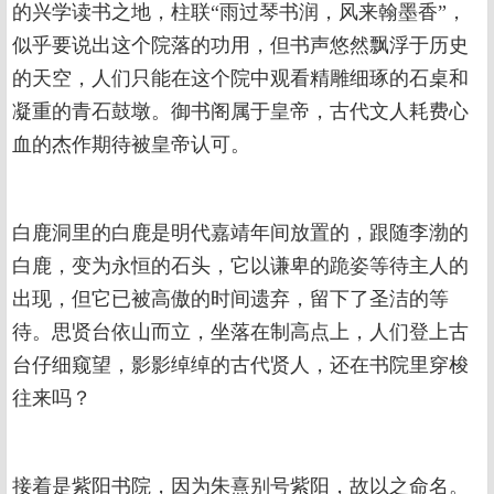
的兴学读书之地，柱联“雨过琴书润，风来翰墨香”，
似乎要说出这个院落的功用，但书声悠然飘浮于历史
的天空，人们只能在这个院中观看精雕细琢的石桌和
凝重的青石鼓墩。御书阁属于皇帝，古代文人耗费心
血的杰作期待被皇帝认可。
白鹿洞里的白鹿是明代嘉靖年间放置的，跟随李渤的
白鹿，变为永恒的石头，它以谦卑的跪姿等待主人的
出现，但它已被高傲的时间遗弃，留下了圣洁的等
待。思贤台依山而立，坐落在制高点上，人们登上古
台仔细窥望，影影绰绰的古代贤人，还在书院里穿梭
往来吗？
接着是紫阳书院，因为朱熹别号紫阳，故以之命名。