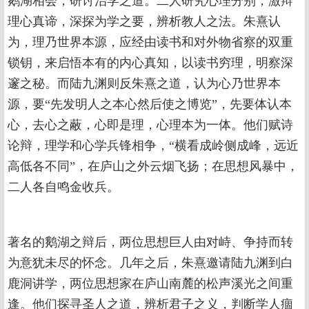
鹅湖相会，研讨治学之道。二人研究心理分别，激辩
理心真谛，深探为学之要，辨析教人之法。朱熹认
为，理乃世界本源，应经由读书和对外物省察的双重
锁钥，来启悟本有的内心真知，以读书穷理，明察深
邃之秘。而陆九渊则反朱熹之道，认为心乃世界本
源，要“先发明人之本心然后使之博览”，先要体认本
心，去心之蔽，心即是理，心理本为一体。他们赋诗
论辩，理学和心学兵锋相争，“横看成岭侧成峰，远近
高低各不同”，在庐山之外云烟飞扬；在思想风暴中，
二人各自鸣金收兵。
著名的鹅湖之辩后，两位思想巨人由对峙、争持而转
为意犹未尽的怀念。几年之后，朱熹邀请陆九渊到白
鹿洞讲学，两位思想家在庐山南麓的松声溪光之间重
逢。他们探寻圣人之道，辨析君子之义，判断学人痼