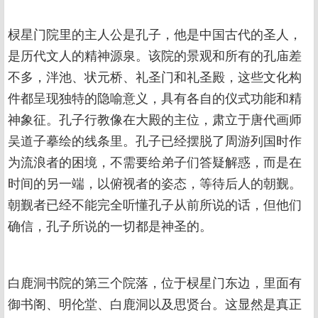
棂星门院里的主人公是孔子，他是中国古代的圣人，
是历代文人的精神源泉。该院的景观和所有的孔庙差
不多，泮池、状元桥、礼圣门和礼圣殿，这些文化构
件都呈现独特的隐喻意义，具有各自的仪式功能和精
神象征。孔子行教像在大殿的主位，肃立于唐代画师
吴道子摹绘的线条里。孔子已经摆脱了周游列国时作
为流浪者的困境，不需要给弟子们答疑解惑，而是在
时间的另一端，以俯视者的姿态，等待后人的朝觐。
朝觐者已经不能完全听懂孔子从前所说的话，但他们
确信，孔子所说的一切都是神圣的。
白鹿洞书院的第三个院落，位于棂星门东边，里面有
御书阁、明伦堂、白鹿洞以及思贤台。这显然是真正