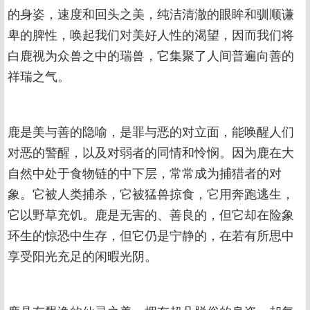
的身姿，速度和回头之美，纯洁清澈的眼眸和驯顺谦
卑的脾性，唤起我们对美好人性的渴望，因而我们将
白鹿视为众兽之中的瑞兽，它集聚了人间普遍向善的
祥瑞之气。
鹿是美与善的隐喻，是罪与恶的对立面，能唤醒人们
对恶的警醒，以及对弱者的同情和怜悯。因为鹿在大
自然中处于食物链的中下层，常常成为捕猎者的对
象。它被人类捕杀，它被猛兽掠食，它用奔跑逃生，
它以野草充饥。鹿是无害的、善良的，但它却在险象
环生的惊恐中生存，但它仍是宁静的，在若有所思中
享受阳光充足的闲暇光阴。