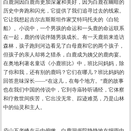
白鹿洞因白鹿而更加深邃和美好，因为白鹿在幽暗的
历史中奔跑和闪光，它提供了我们追寻过去的线索。
它让我想起吉尔吉斯斯坦作家艾特玛托夫的《白轮
船》。小说中，一个男孩的命运和一头鹿的命运联系
在一起，鹿的传说伴随男孩成长。有一天鹿前来造访
森林，孩子跑到河边看见了白母鹿和它的两个孩子，
但孩子的亲人却将之猎杀，白鹿成为姨父的鹿肉宴。
在奥地利著名童话《小鹿班比》中，班比问妈妈，除
了你和我，还有别的鹿吗？它们在哪儿？班比妈妈的
回答意味深长——“在这儿，在每个地方。”鹿的故事
也在我们中国的传说中，它到寺庙聆听诵经，它体察
和疗救世间疾苦，它出没无常、踪迹难觅，乃是山林
中的仙灵和主人。
庐山五老峰在云中俯瞰。白鹿洞书院静静地在细雨中