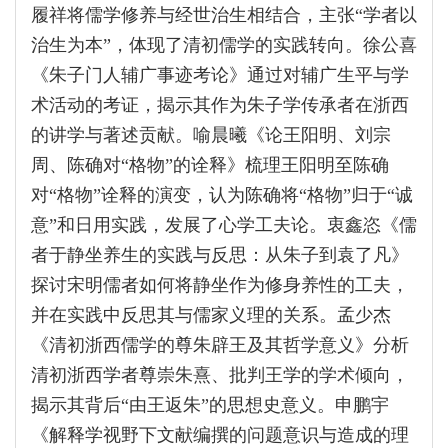
履祥将儒学修养与经世治生相结合，主张“学者以
治生为本”，体现了清初儒学的实践转向。徐公喜
《朱子门人辅广事迹考论》通过对辅广生平与学
术活动的考证，揭示其作为朱子学传承者在浙西
的讲学与著述贡献。喻晨曦《论王阳明、刘宗
周、陈确对“格物”的诠释》梳理王阳明至陈确
对“格物”诠释的演变，认为陈确将“格物”归于“诚
意”和日用实践，发展了心学工夫论。衷鑫恣《儒
者于静坐养生的实践与反思：从朱子到袁了凡》
探讨宋明儒者如何将静坐作为修身养性的工夫，
并在实践中反思其与儒家义理的关系。孟少杰
《清初浙西儒学的尊朱辟王及其哲学意义》分析
清初浙西学者尊崇朱熹、批判王学的学术倾向，
揭示其背后“由王返朱”的思想史意义。申鹏宇
《解释学视野下文献编撰的问题意识与造成的理