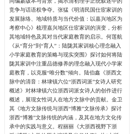
同编纂版本与背景，揭示清初理学正统叙述中的
竞争与话语权争夺。张猛《明清民国仕宦家训的
发展脉络、地域特质与当代价值：以嘉兴地区为
考察中心》梳理嘉兴地区仕宦家训的演变，分析
其地域特色及其对当代家庭教育的启示。何莲航
《从“育分”到“育人”：陆陇其家训核心理念融入
小学家庭教育的策略与现实突围》探讨如何将陆
陇其家训中注重品德修养的理念融入现代小学家
庭教育，以克服“唯分数”倾向。陆伯鑫《浙西文
脉中的清音：林埭镇六位“浙西词派”女诗人研究
概述》对林埭镇六位浙西词派女诗人的创作进行
概述，展现女性词人在地方文脉中的贡献。金卫
其《地方文脉传统与浙西“博雅”文脉传承》探讨
浙西“博雅”文脉传统的内涵，及其在地方文化传
承中的实践与意义。程丽丽《大浙西视野下浙