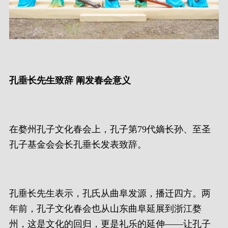
孔垂长先生致辞 阐发春会意义
在婺州孔子文化春会上，孔子第79代嫡长孙、至圣
孔子基金会会长孔垂长发表致辞。
孔垂长先生表示，孔氏从曲阜发源，播迁四方。两
年前，孔子文化春会也从山东曲阜延展到浙江婺
州，这是文化的回归，更是礼乐的延伸——让孔子