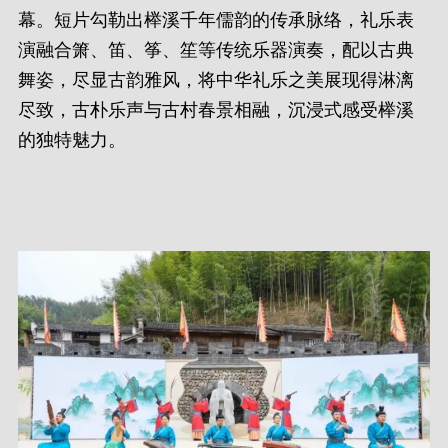
幕。短片勾勒出榉溪千年儒韵的传承脉络，礼乐表
演融合箫、笛、筝、笙等传统乐器演奏，配以古典
舞姿，尽显古韵雅风，将中华礼乐之美展现得淋漓
尽致，古朴乐声与古村春景相融，沉浸式感受榉溪
的独特魅力。