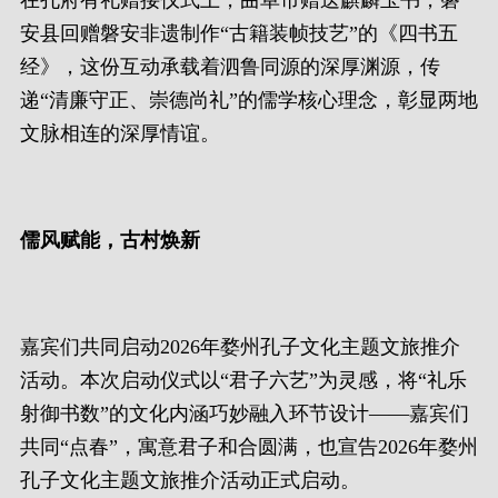
在孔府有礼赠接仪式上，曲阜市赠送麒麟玉书，磐
安县回赠磐安非遗制作“古籍装帧技艺”的《四书五
经》，这份互动承载着泗鲁同源的深厚渊源，传
递“清廉守正、崇德尚礼”的儒学核心理念，彰显两地
文脉相连的深厚情谊。
儒风赋能，古村焕新
嘉宾们共同启动2026年婺州孔子文化主题文旅推介
活动。本次启动仪式以“君子六艺”为灵感，将“礼乐
射御书数”的文化内涵巧妙融入环节设计——嘉宾们
共同“点春”，寓意君子和合圆满，也宣告2026年婺州
孔子文化主题文旅推介活动正式启动。