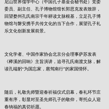
尼山世界儒学中心（中国孔子基金会秘书处）党委
委员、副主任、孔子博物馆馆长郭思克发表致辞，
回望婺州孔氏南宗千年耕读文脉根基，立足孔子博
物馆与磐安携手共传文化的当下合作，展望孔子礼
乐文化创新发展前景。
文化学者、中国作家协会北京分会理事萨苏发表
《榉溪的回响》主旨演讲，追寻孔氏南渡文脉，解
读孔端躬“为国忘家，扈驾南行”的家国情怀。
随后，礼敬先师暨迎春祈福仪式启幕，春礼环节庄
重有序，彰显对至圣先师孔子的敬仰，寄托众人迎
春纳福的真切祈愿。