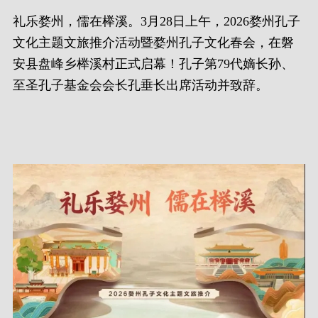
礼乐婺州，儒在榉溪。3月28日上午，2026婺州孔子
文化主题文旅推介活动暨婺州孔子文化春会，在磐
安县盘峰乡榉溪村正式启幕！孔子第79代嫡长孙、
至圣孔子基金会会长孔垂长出席活动并致辞。