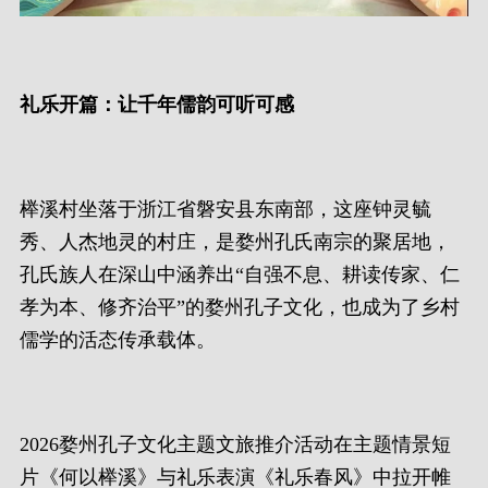
礼乐开篇：让千年儒韵可听可感
榉溪村坐落于浙江省磐安县东南部，这座钟灵毓
秀、人杰地灵的村庄，是婺州孔氏南宗的聚居地，
孔氏族人在深山中涵养出“自强不息、耕读传家、仁
孝为本、修齐治平”的婺州孔子文化，也成为了乡村
儒学的活态传承载体。
2026婺州孔子文化主题文旅推介活动在主题情景短
片《何以榉溪》与礼乐表演《礼乐春风》中拉开帷