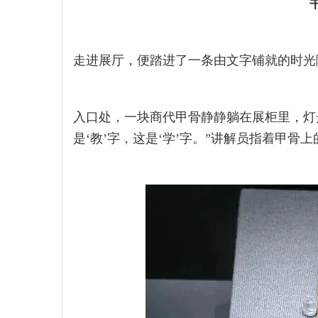
走进展厅，便踏进了一条由文字铺就的时光
入口处，一块商代甲骨静静躺在展柜里，灯
是‘教’字，这是‘学’字。”讲解员指着甲