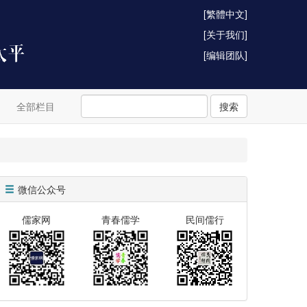
[繁體中文]
[关于我们]
[编辑团队]
全部栏目
搜索
微信公众号
儒家网
青春儒学
民间儒行