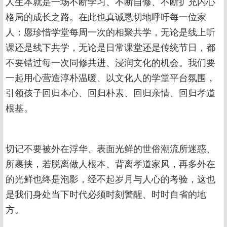
人生本就是一场不断学习、不断自修、不断扩充内心
格局的成长之路。在此也真诚恳切地呼吁每一位家
人：愿珍惜学堂每周一次的相聚共学，无论是线上听
课还是线下共学，无论是日常课堂还是传统节日，都
不要错过每一次同修共进、浸润文化的机会。我们要
一起用心营造淳朴温暖、以文化人的学堂平台氛围，
引领孩子回归本心、回归朴素、回归亲情、回归孝道
根基。
切记不要被外在浮华、表面光鲜的世俗潮流所迷惑、
所裹挟，若脱离做人根本、背离孝道家风，再多外在
的光鲜也终是泡影，经不起岁月与人心的考验，这也
是我们身处当下时代必须时刻警醒、时时自省的地
方。