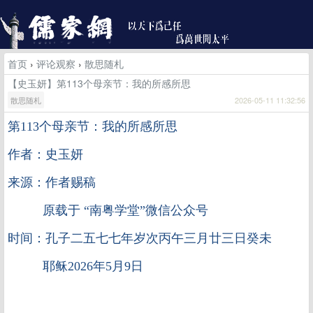
首页
›
评论观察
›
散思随札
【史玉妍】第113个母亲节：我的所感所思
散思随札
2026-05-11 11:32:56
第
113
个母亲节：我的所感所思
作者：史玉妍
来源：作者赐稿
原载于 “南粤学堂”微信公众号
时间：孔子二五七七年岁次丙午三月廿三日癸未
耶稣2026年5月9日