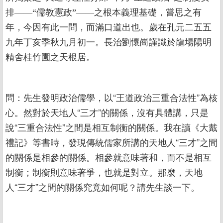
排——“儒教憲政”——之根本義理基礎，嘗思之有
年，今因有此一問，而滿口道出也。歲在孔元二五五
九年丁亥季秋九月初一。長治劉懷崗謹識於龍場陽明
精舍桂竹園之天根居。
問：先生發明政治儒學，以“王道政治三重合法性”為核
心。然對於天地人“三才”的關係，沒有具體講，只是
說“三重合法性”之間是相互制衡的關係。我在讀《大戴
禮記》等書時，發現傳統儒家所講的天地人“三才”之間
的關係是相參的關係。相參就意味著和，而不是相互
制衡；制衡則意味著爭，也就是對立。那麼，天地
人“三才”之間的關係究竟如何呢？請先生談一下。