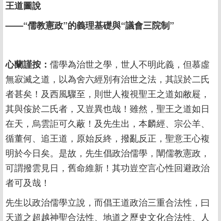
王道圖說
——“儒教憲政”的義理基礎與“議會三院制”
心蘭謹按：
儒學為治世之學，世人不明此義，但慕虛
無寂滅之道，以為舍六經別有治世之法，其誤於二氏
者甚矣！及西風驟至，則世人複視聖王之道如敝屣，
其與侫於二氏者，又豈異也哉！雖然，聖王之道如日
在天，烏雲詎可久蔽！及先生出，本麟經、宗公羊、
循董何、追王道，原始反終，撥亂反正，聖意王心複
明於今日矣。是故，先生倡政治儒學，闡儒教憲政，
可謂撥雲見日，舊命維新！其功豈空言心性回避政治
者可及哉！
先生以政治儒學立說，而倡王道政治三重合法性，曰
天道之超越神聖合法性、地道之歷史文化合法性、人