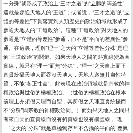
一分殊”就形成了政治上“三才之道”的“立體的等差性”，
這就是參通天地人的“王道”；或者說，“三才之道”的“立
體的等差性”下貫落實到人類歷史的政治領域就形成了
參通天地人的“王道政治”。這種“王道政治”對天地人的
參通是“立體的等差性”參通，而不是“平面的差異性”參
通。在這裏，理解“理一”之天的“立體等差性分殊”是理
解“王道政治”的關鍵。如果天地人之間的斜實線變為直
實線，就只有“理一”而無“分殊”，“理一”之天自上而下
直貫統攝天地人而吞沒天地人，天地人遂無其自性特
質，不能“各正性命”。此表現在政治領域就是宗教的神
權政治與世俗的極權政治。（世俗的極權政治在根本
義理上亦須假天理而自聖，其所假之天理直貫統攝而
不“分殊”與宗教的神權政治同。）而如果天地人之間只
有來自天的直實線而沒有斜實線也沒有橫虛線，“理
一”之天的“分殊”就是單極獨存互不含攝的平面的“差異