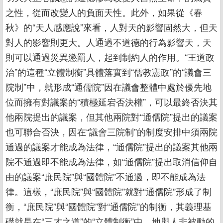
之性，從而改變人的負面天性。此外，如果從《春
秋》的“天人感應說”來看，人對天的影響固然大，但天
對人的影響則更大。人通過不道德的行為影響天，天
則可以通過災異懲罰人，起到制約人的作用。“王道政
治”的這種“立體制衡”具體落實到“儒教憲政”的“議會三
院制”中，就形成“通儒院”因在議會整體中處於優先地
位而擁有對議案的“積極延宕否決權”，可以最終否決其
他兩院提出的議案，但其他兩院對“通儒院”提出的議案
也可聯合否決，因在“議會三院制”的制度安排中須兩院
通過的議案才能成為法律，“通儒院”提出的議案其他兩
院不通過即不能成為法律，如“通儒院”提出取消信仰自
由的議案“庶民院”與“國體院”不通過，即不能成為法
律。這樣，“庶民院”與“國體院”就對“通儒院”形成了制
衡，“庶民院”與“國體院”對“通儒院”的制衡，其義理基
礎就是在“三才之道”的“立體制衡”中，地與人非被動的