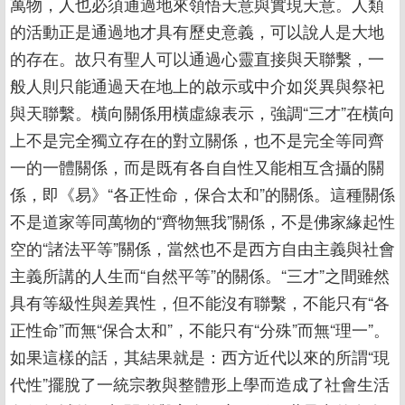
萬物，人也必須通過地來領悟天意與實現天意。人類
的活動正是通過地才具有歷史意義，可以說人是大地
的存在。故只有聖人可以通過心靈直接與天聯繫，一
般人則只能通過天在地上的啟示或中介如災異與祭祀
與天聯繫。橫向關係用橫虛線表示，強調“三才”在橫向
上不是完全獨立存在的對立關係，也不是完全等同齊
一的一體關係，而是既有各自自性又能相互含攝的關
係，即《易》“各正性命，保合太和”的關係。這種關係
不是道家等同萬物的“齊物無我”關係，不是佛家緣起性
空的“諸法平等”關係，當然也不是西方自由主義與社會
主義所講的人生而“自然平等”的關係。“三才”之間雖然
具有等級性與差異性，但不能沒有聯繫，不能只有“各
正性命”而無“保合太和”，不能只有“分殊”而無“理一”。
如果這樣的話，其結果就是：西方近代以來的所謂“現
代性”擺脫了一統宗教與整體形上學而造成了社會生活