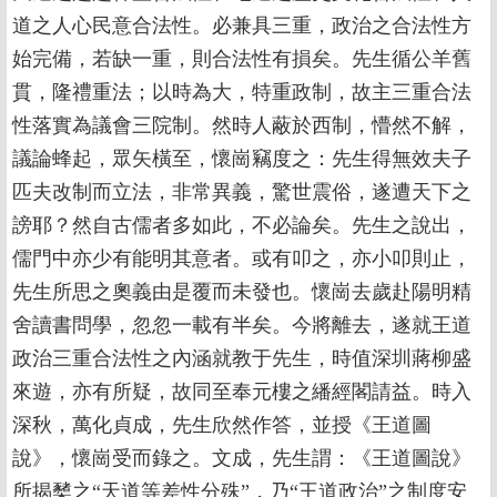
道之人心民意合法性。必兼具三重，政治之合法性方
始完備，若缺一重，則合法性有損矣。先生循公羊舊
貫，隆禮重法；以時為大，特重政制，故主三重合法
性落實為議會三院制。然時人蔽於西制，懵然不解，
議論蜂起，眾矢橫至，懷崗竊度之：先生得無效夫子
匹夫改制而立法，非常異義，驚世震俗，遂遭天下之
謗耶？然自古儒者多如此，不必論矣。先生之說出，
儒門中亦少有能明其意者。或有叩之，亦小叩則止，
先生所思之奧義由是覆而未發也。懷崗去歲赴陽明精
舍讀書問學，忽忽一載有半矣。今將離去，遂就王道
政治三重合法性之內涵就教于先生，時值深圳蔣柳盛
來遊，亦有所疑，故同至奉元樓之繙經閣請益。時入
深秋，萬化貞成，先生欣然作答，並授《王道圖
說》，懷崗受而錄之。文成，先生謂：《王道圖說》
所揭櫫之“天道等差性分殊”，乃“王道政治”之制度安