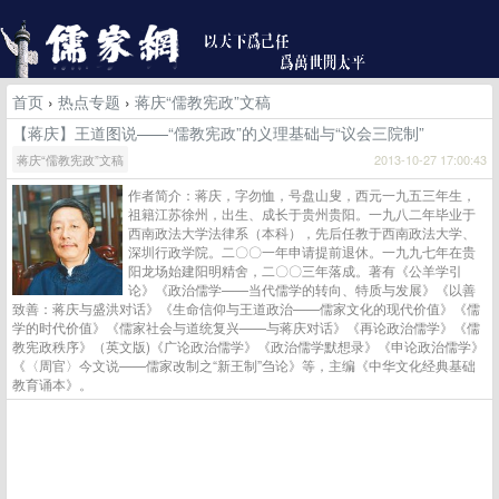
首页
›
热点专题
›
蒋庆“儒教宪政”文稿
【蒋庆】王道图说——“儒教宪政”的义理基础与“议会三院制”
蒋庆“儒教宪政”文稿
2013-10-27 17:00:43
作者简介：蒋庆，字勿恤，号盘山叟，西元一九五三年生，
祖籍江苏徐州，出生、成长于贵州贵阳。一九八二年毕业于
西南政法大学法律系（本科），先后任教于西南政法大学、
深圳行政学院。二〇〇一年申请提前退休。一九九七年在贵
阳龙场始建阳明精舍，二〇〇三年落成。著有《公羊学引
论》《政治儒学——当代儒学的转向、特质与发展》《以善
致善：蒋庆与盛洪对话》《生命信仰与王道政治——儒家文化的现代价值》《儒
学的时代价值》《儒家社会与道统复兴——与蒋庆对话》《再论政治儒学》《儒
教宪政秩序》（英文版)《广论政治儒学》《政治儒学默想录》《申论政治儒学》
《〈周官〉今文说——儒家改制之“新王制”刍论》等，主编《中华文化经典基础
教育诵本》。