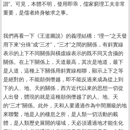
諧”。可見，本體不明，發用即乖，儒家窮理工夫非常
重要，是儒者終身敏求之事。
我們再看一下《王道圖說》的義理結構：“理一”之天發
用下來“分殊”成“三才”，“三才”之間的關係，有斜實線
表示的上下不同關係與橫虛線表示的既不同又含攝的
關係。在上下關係上，天道最高，其次是地道，最下
是人道，這種上下關係用斜實線相聯，顯示上下之等
是絕對的，不能顛倒僭越，即不能反過來成為從上到
下的人、地、天的關係，西方近代以來的思想一切從
人出發，體現的就是這種顛倒僭越了的人、地、天
的“三才”關係。此外，天和人要通過作為中間層級的地
來聯繫，地是人的棲息之所，是人類一切活動的載
體，是人類歷史展開的場域，天必須通過地才能生化