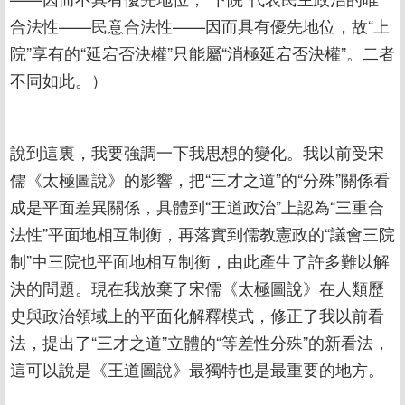
合法性——民意合法性——因而具有優先地位，故“上
院”享有的“延宕否決權”只能屬“消極延宕否決權”。二者
不同如此。）
說到這裏，我要強調一下我思想的變化。我以前受宋
儒《太極圖說》的影響，把“三才之道”的“分殊”關係看
成是平面差異關係，具體到“王道政治”上認為“三重合
法性”平面地相互制衡，再落實到儒教憲政的“議會三院
制”中三院也平面地相互制衡，由此產生了許多難以解
決的問題。現在我放棄了宋儒《太極圖說》在人類歷
史與政治領域上的平面化解釋模式，修正了我以前看
法，提出了“三才之道”立體的“等差性分殊”的新看法，
這可以說是《王道圖說》最獨特也是最重要的地方。