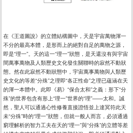
在《王道圖說》的立體結構圖中，天是宇宙萬物渾一
不分的最高本體，是形而上的絕對自足的萬物之源，
即是“理一”。天的這一“理一”狀態，是天還沒有與宇宙
間萬事萬物及人類歷史文化發生關聯時的寂然不動狀
態。然在此寂然不動狀態中，宇宙萬事萬物與人類歷
史文化的等差“分殊”之理即“各正性命”之理已蘊涵在天
的渾一本體中。此即《易》“保合太和”之義：形下“分
殊”的世界包含有形上“理一”世界的“理”——太和。誠
然，聖人可以通過心性修養直接證悟並上達冥符此天
未“分殊”時的“理一”狀態，但就一般人而言，必須通過
窮理解析的智力工夫在天的“理一”與“分殊”的立體等差