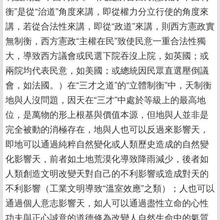
衡”是從“治道”角度來講，即從權力分立行使的角度來
講，若從合法性來講，即從“政道”來講，則西方憲政實
無制衡，西方憲政“主權在民”致使民意一重合法性獨
大，導致西方議會或民選下院吞沒上院，如英國；或
兩院均代表民意，如美國；或總統因民眾直選壓倒議
會，如法國。）在“三才之道”的“立體制衡”中，天制衡
地與人沒問題，因天在“三才”中處於等級上的最高地
位，是萬物的形上根基與價值本源，但地與人並非是
完全被動的消極存在，地與人也可以反過來影響天，
即地可以通過純粹自然變化或人類歷史造成的自然變
化影響天，前者如土地荒漠化導致降雨減少，後者如
人類創造文明改變天對自己的不利影響或造成對天的
不利影響（工業文明導致“溫室效應”之類）；人也可以
通過個人意志影響天，如人可以通過盡性立命的心性
功夫與正心誠意的道德修為改變人自然生命中的氣質