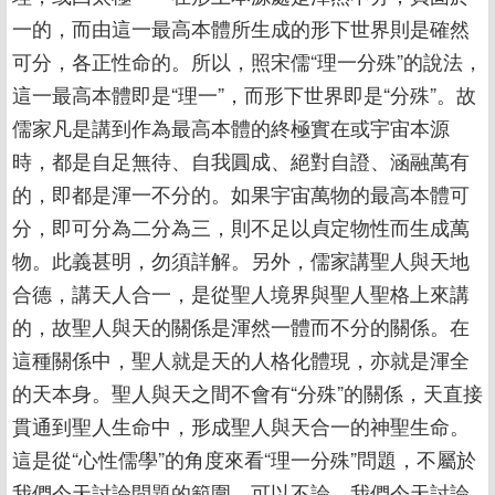
一的，而由這一最高本體所生成的形下世界則是確然
可分，各正性命的。所以，照宋儒“理一分殊”的說法，
這一最高本體即是“理一”，而形下世界即是“分殊”。故
儒家凡是講到作為最高本體的終極實在或宇宙本源
時，都是自足無待、自我圓成、絕對自證、涵融萬有
的，即都是渾一不分的。如果宇宙萬物的最高本體可
分，即可分為二分為三，則不足以貞定物性而生成萬
物。此義甚明，勿須詳解。另外，儒家講聖人與天地
合德，講天人合一，是從聖人境界與聖人聖格上來講
的，故聖人與天的關係是渾然一體而不分的關係。在
這種關係中，聖人就是天的人格化體現，亦就是渾全
的天本身。聖人與天之間不會有“分殊”的關係，天直接
貫通到聖人生命中，形成聖人與天合一的神聖生命。
這是從“心性儒學”的角度來看“理一分殊”問題，不屬於
我們今天討論問題的範圍，可以不論。我們今天討論