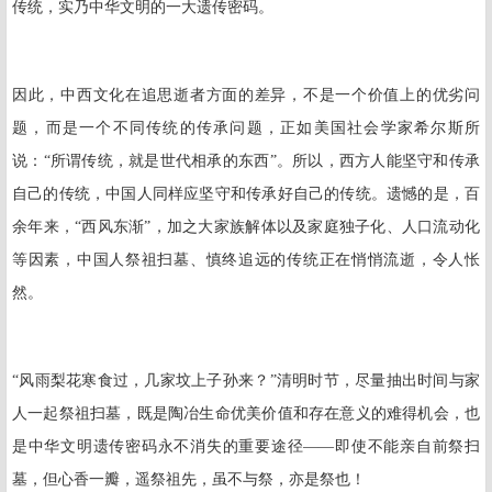
传统，实乃中华文明的一大遗传密码。
因此，中西文化在追思逝者方面的差异，不是一个价值上的优劣问
题，而是一个不同传统的传承问题，正如美国社会学家希尔斯所
说：“所谓传统，就是世代相承的东西”。所以，西方人能坚守和传承
自己的传统，中国人同样应坚守和传承好自己的传统。遗憾的是，百
余年来，“西风东渐”，加之大家族解体以及家庭独子化、人口流动化
等因素，中国人祭祖扫墓、慎终追远的传统正在悄悄流逝，令人怅
然。
“风雨梨花寒食过，几家坟上子孙来？”清明时节，尽量抽出时间与家
人一起祭祖扫墓，既是陶冶生命优美价值和存在意义的难得机会，也
是中华文明遗传密码永不消失的重要途径——即使不能亲自前祭扫
墓，但心香一瓣，遥祭祖先，虽不与祭，亦是祭也！