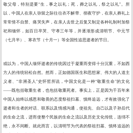
敬父母，特别是要“生，事之以礼；死，葬之以礼，祭之以礼”。所
以，中国人在亲人弥留之际往往衣不解带、彻夜守护，在亲人葬礼上
常常情不自禁、痛哭失声，在亲人去世之后复又制定各种礼制时加祭
祀和缅怀，如百日卒哭、守孝三年等，并逐渐形成清明节、中元节
（七月半）、寒衣节（十月一）等全国性追思逝者的节日。
或以为，中国人缅怀逝者的传统因过于凝重而变得十分沉重，不如西
方人的传统轻松自然。然而，正如德国医生和思想家、伟大的人道主
义者、“非洲圣人”史怀哲所说，中国文化是一种“敬重生命”的文化
——既包括敬重生者，也包括敬重死者。事实上，正是因为千百年来
中国人始终以感恩和敬畏的态度祭祖扫墓、慎终追远，才有效强化了
逝者和生者的对话、联系以及情感沟通，使祖先、自己以及子孙后代
的生命之流，进而使整个民族的生命之流以及历史文化传统，连绵不
绝，永不间断。就此而言，以清明节为代表的祭祖扫墓、慎终追远的