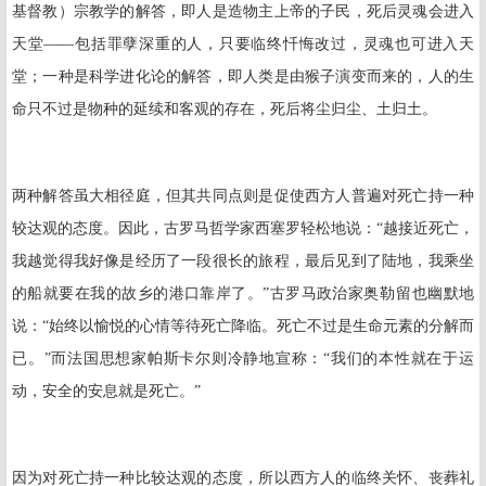
基督教）宗教学的解答，即人是造物主上帝的子民，死后灵魂会进入
天堂——包括罪孽深重的人，只要临终忏悔改过，灵魂也可进入天
堂；一种是科学进化论的解答，即人类是由猴子演变而来的，人的生
命只不过是物种的延续和客观的存在，死后将尘归尘、土归土。
两种解答虽大相径庭，但其共同点则是促使西方人普遍对死亡持一种
较达观的态度。因此，古罗马哲学家西塞罗轻松地说：“越接近死亡，
我越觉得我好像是经历了一段很长的旅程，最后见到了陆地，我乘坐
的船就要在我的故乡的港口靠岸了。”古罗马政治家奥​勒​留也幽默地
说：“始终以愉悦的心情等待死亡降临。死亡不过是生命元素的分解而
已。”而法国思想家帕斯卡尔则冷静地宣称：“我们的本性就在于运
动，安全的安息就是死亡。”
因为对死亡持一种比较达观的态度，所以西方人的临终关怀、丧葬礼