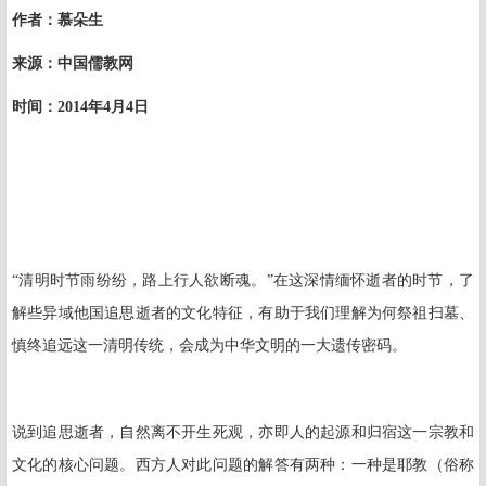
作者：
慕朵生
来源：中国儒教网
时间：
2014
年
4
月
4
日
“清明时节雨纷纷，路上行人欲断魂。”在这深情缅怀逝者的时节，了
解些异域他国追思逝者的文化特征，有助于我们理解为何祭祖扫墓、
慎终追远这一清明传统，会成为中华文明的一大遗传密码。
说到追思逝者，自然离不开生死观，亦即人的起源和归宿这一宗教和
文化的核心问题。西方人对此问题的解答有两种：一种是耶教（俗称