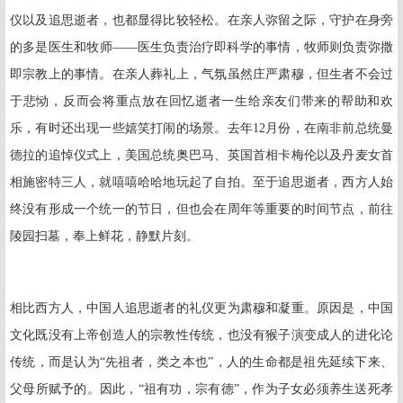
仪以及追思逝者，也都显得比较轻松。在亲人弥留之际，守护在身旁
的多是医生和牧师——医生负责治疗即科学的事情，牧师则负责弥撒
即宗教上的事情。在亲人葬礼上，气氛虽然庄严肃穆，但生者不会过
于悲恸，反而会将重点放在回忆逝者一生给亲友们带来的帮助和欢
乐，有时还出现一些嬉笑打闹的场景。去年
12
月份，在南非前总统曼
德拉的追悼仪式上，美国总统奥巴马、英国首相卡梅伦以及丹麦女首
相施密特三人，就嘻嘻哈哈地玩起了自拍。至于追思逝者，西方人始
终没有形成一个统一的节日，但也会在周年等重要的时间节点，前往
陵园扫墓，奉上鲜花，静默片刻。
相比西方人，中国人追思逝者的礼仪更为肃穆和凝重。原因是，中国
文化既没有上帝创造人的宗教性传统，也没有猴子演变成人的进化论
传统，而是认为“先祖者，类之本也”，人的生命都是祖先延续下来、
父母所赋予的。因此，“祖有功，宗有德”，作为子女必须养生送死孝