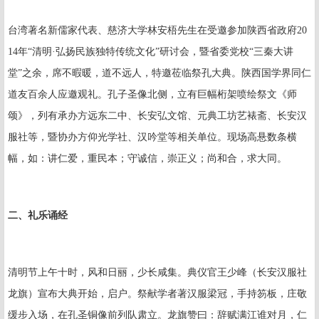
台湾著名新儒家代表、慈济大学林安梧先生在受邀参加陕西省政府
20
14
年“清明·弘扬民族独特传统文化”研讨会，暨省委党校“三秦大讲
堂”之余，席不暇暖，道不远人，特邀莅临祭孔大典。陕西国学界同仁
道友百余人应邀观礼。孔子圣像北侧，立有巨幅桁架喷绘祭文《师
颂》，列有承办方远东二中、长安弘文馆、元典工坊艺裱斋、长安汉
服社等，暨协办方仰光学社、汉吟堂等相关单位。现场高悬数条横
幅，如：讲仁爱，重民本；守诚信，崇正义；尚和合，求大同。
二、礼乐诵经
清明节上午十时，风和日丽，少长咸集。典仪官王少峰（长安汉服社
龙旗）宣布大典开始，启户。祭献学者著汉服梁冠，手持笏板，庄敬
缓步入场，在孔圣铜像前列队肃立。龙旗赞曰：辞赋满江谁对月，仁