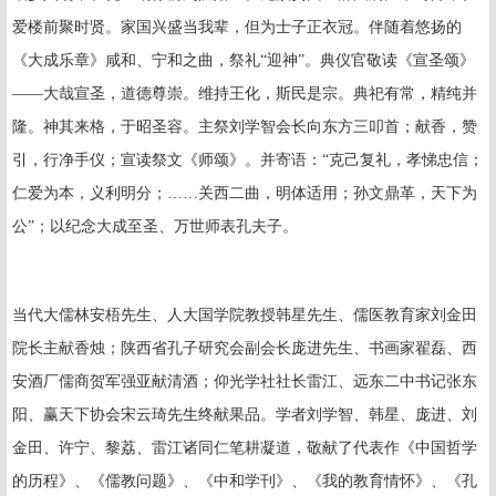
爱楼前聚时贤。家国兴盛当我辈，但为士子正衣冠。伴随着悠扬的
《大成乐章》咸和、宁和之曲，祭礼“迎神”。典仪官敬读《宣圣颂》
——大哉宣圣，道德尊崇。维持王化，斯民是宗。典祀有常，精纯并
隆。神其来格，于昭圣容。主祭刘学智会长向东方三叩首；献香，赞
引，行净手仪；宣读祭文《师颂》。并寄语：“克己复礼，孝悌忠信；
仁爱为本，义利明分；……关西二曲，明体适用；孙文鼎革，天下为
公”；以纪念大成至圣、万世师表孔夫子。
当代大儒林安梧先生、人大国学院教授韩星先生、儒医教育家刘金田
院长主献香烛；陕西省孔子研究会副会长庞进先生、书画家翟磊、西
安酒厂儒商贺军强亚献清酒；仰光学社社长雷江、远东二中书记张东
阳、赢天下协会宋云琦先生终献果品。学者刘学智、韩星、庞进、刘
金田、许宁、黎荔、雷江诸同仁笔耕凝道，敬献了代表作《中国哲学
的历程》、《儒教问题》、《中和学刊》、《我的教育情怀》、《孔