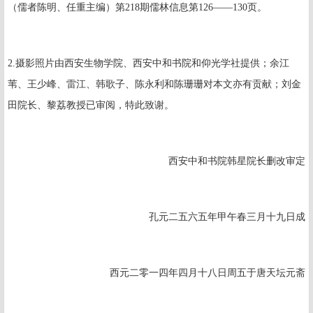
（儒者陈明、任重主编）第
218
期儒林信息第
126
——
130
页。
2.
摄影照片由西安生物学院、西安中和书院和仰光学社提供；余江
苇、王少峰、雷江、韩歌子、陈永利和陈珊珊对本文亦有贡献；刘金
田院长、黎荔教授已审阅，特此致谢。
西安中和书院韩星院长删改审定
孔元二五六五年甲午春三月十九日成
西元二零一四年四月十八日周五于唐天坛元斋