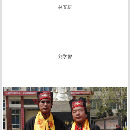
林安梧
刘学智