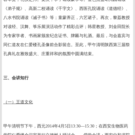
《弟子规》、高新二校诵读《千字文》、西医孔院诵读《道德经》、
八水书院诵读《诫子书》等；童蒙养正，六艺诸子。再次，黎荔教授
对读经、汉舞、筝乐展演活动作了精彩点评；韩星教授、刘金田院长
为专家学者、书画家颁发纪念证书、牌匾与礼酒。最后，与会嘉宾与
同仁道友在仁爱楼孔圣像前合影留念。至此，甲午清明陕西第三届祭
孔典礼在雅致盛大、庄重祥和的氛围中圆满结束。
三、
会讲知行
（一）王道文化
甲午清明节下午，西元
2014
年
4
月
5
日
13:30
—
15:30
；在西安生物医药