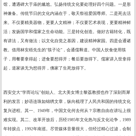
馆，遭遇碑大于庙的尴尬。弘扬传统文化要处理好四个问题。一是形
神兼备。传统节日的文化内涵在于，敬天祭祖爱国尊师。二是死去活
来。不仅要精美器物，更要人文精神；不仅要艺术表现，更要精神鲜
活；发扬国学和儒家之生命动能。三是转化创造。做好古籍转化，既
有讲法，又有做法；以文化自觉之基因，建设精神家园。四是会通诸
教。借用林安梧先生的“筷子论”，会通儒释道。中国人饮食使用筷
子，用餐要拿得起；进食要想得开；餐后要放得下。儒家讲入世拿得
起，道家谈无为想得开，佛家了生死放得下。
西安交大“学而论坛”创始人、北大美女博士黎荔教授也作了深刻而犀
利的发言；妙语连珠如锦绣文章，纵向梳理了人民共和国的传统文化
复兴进程。其一、
1949
年，中国文化何去何从？宗教自由在讲坛上很
难实现。其二、改革开放后，历经
1985
年文化热与反文化论争，
1989
年转捩点，
1992
年南巡。尽管媒体音量很大，但经过精心过滤，会制