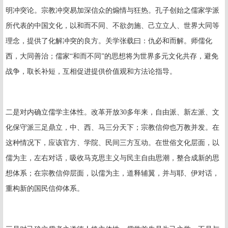
明冲突论。宗教冲突易加深信众的煽情与狂热。孔子创始之儒家学派
所代表的中国文化，以和而不同、不欲勿施、己立立人、世界大同等
理念，提供了化解冲突的良方。关学张载曰：仇必和而解。师儒化
西，大同善治；儒家“和而不同”的思想将为世界多元文化共存，避免
战争，取长补短，互相促进提供价值观和方法论指导。
二是对内确立儒学主体性。改革开放
30
多年来，自由派、新左派、文
化保守派三足鼎立，中、西、马三分天下；宗教信仰也万教并发。在
这种情况下，应该官方、学院、民间三方互动。在世俗文化层面，以
儒为主，左右对话，吸收马克思主义与民主自由思潮，整合成新的思
想体系；在宗教信仰层面，以儒为主，道释辅翼，并与耶、伊对话，
重构新的国民信仰体系。