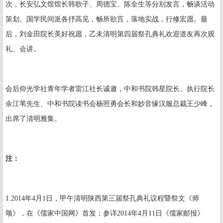
次，长安弘文馆馆长韩歌子、周德宝、陈全生等分别发言，畅谈活动
策划。国学民间派各抒高见，畅所欲言，落地实战，行修宏愿。最
后，刘金田院长美好祝愿，乙未清明第四届祭孔典礼欢迎道友再次观
礼、会讲。
会后仰光学社青年学者雷江社长诚邀，中和书院韩星院长、执行院长
余江苇先生、中和书院读书会杨照勇会长和妙音缘汉服总裁王少峰，
出席了清明雅集。
注：
1.2014
年
4
月
1
日，甲午清明陕西第三届祭孔典礼议程暨祭文《师
颂》，在《儒家中国网》首发；参详
2014
年
4
月
11
日《儒家邮报》