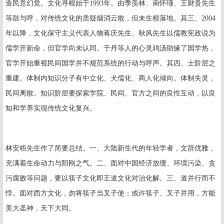
造民意幻觉。文化寻根始于
1993
年。由季羡林、南怀瑾、王财贵先生
等鼓与呼，对传统文化的质疑烟消云散，但未生根落地。其三、
2004
年以降，文化保守主义代表人物蒋庆先生、秋风先生以儒教宪政说为
儒学开新命，但官学尚未认同。于丹等人的心灵鸡汤助缘了国学热，
官学开始重视民间国学并不规范系统的行动与呼声。其四、士阶层之
重建。体制内知识分子有中立化、犬儒化、商人化倾向。体制失灵，
民间离散。知识阶层要探索学院、民间、官方之间的良性互动，以良
知和学养实现传统文化复兴。
林安梧先生作了简要总结。一、大陆新生代的年轻学者，文辞优雅，
充满着生命动力与阳刚之气。二、面对中国经济放缓、环境污染、贪
污腐败等问题，要以筷子文化即王道文化对治化解。三、道并行而不
悖。面对西方文化，勿将筷子当叉子使；或许筷子、叉子并用，方能
美大圣神，天下大同。