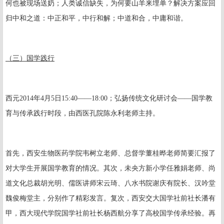
何也被现场送奶；人类诚信缺失，为何要山羊来埋单？解决方案应回
归中和之道：中正和平，中行和解；中道和合，中庸和谐。
（三）国学践行
西元
2014
年
4
月
5
日
15:40
——
18:00
；弘扬传统文化研讨会——国学教
育与传承践行时段，由西医孔院陈永利老师主持。
首先，西安生物医药学院韦树立老师、总督学董桂晔老师简要汇报了
对大学生开展国学教育的情况。其次，未央方新小学任雅娟老师、尚
道文化总裁胡光明、儒医讲师宋云琦、八水书院谢庆有院长、汉吟堂
魏俊梅堂主，分别作了精彩发言。复次，西安交大国学社前社长潘有
甲，西大现代学院国学社前社长杨西航分享了高校国学传承经验。再