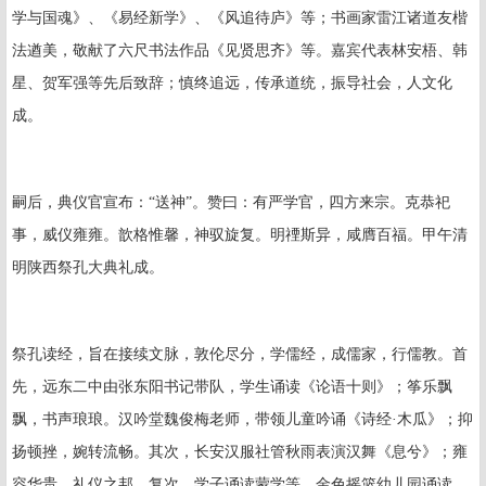
学与国魂》、《易经新学》、《风追待庐》等；书画家雷江诸道友楷
法遒美，敬献了六尺书法作品《见贤思齐》等。嘉宾代表林安梧、韩
星、贺军强等先后致辞；慎终追远，传承道统，振导社会，人文化
成。
嗣后，典仪官宣布：“送神”。赞曰：有严学官，四方来宗。克恭祀
事，威仪雍雍。歆格惟馨，神驭旋复。明禋斯异，咸膺百福。甲午清
明陕西祭孔大典礼成。
祭孔读经，旨在接续文脉，敦伦尽分，学儒经，成儒家，行儒教。首
先，远东二中由张东阳书记带队，学生诵读《论语十则》；筝乐飘
飘，书声琅琅。汉吟堂魏俊梅老师，带领儿童吟诵《诗经·木瓜》；抑
扬顿挫，婉转流畅。其次，长安汉服社管秋雨表演汉舞《息兮》；雍
容华贵，礼仪之邦。复次，学子诵读蒙学等。金色摇篮幼儿园诵读