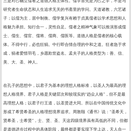
三是对己确立儒者之道德人格主体性。儒学首先是为己之学，不是与
研究者生命状态和人生追求无关的书斋里的学问。天道诸教，六艺诸
子；以儒为主，居中制衡。儒学复兴有赖于贞真儒者以学术思想和人
格魅力承担。知行合一，灵性自足。儒者之精神气象可以推演形成儒
士、儒生、儒官、儒将、儒商、儒医等。道德人格是儒者的核心载
体。不得中行，必也狂狷。中行即合情合理的中和之道。狂者急于求
成，狷者爱惜羽毛，乡愿欺世盗名。孟夫子的人格类型为：善、信、
美、大、圣、神人。
在孔子的思想中，以君子为基本的理想人格标准，以圣人为最高的理
想人格境界。君子人格是关键层次和较现实的“趋众人格”，但不是最
高理想人格；以君子行王道，以圣贤进大同。所以在中国传统文化中
形成了希贤希圣的人格理想境界追求。周敦颐《通书》说：“圣希天，
贤希圣，士希贤”，士、贤、圣、天这四级境界虽有高低的不同，但都
是道德进步过程中的具体阶段，最终都是要实现下学上达，天人合一