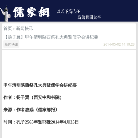
首页
›
新闻快讯
【扬子翼】甲午清明陕西祭孔大典暨儒学会讲纪要
新闻快讯
2014-05-02 14:19:28
甲午清明陕西祭孔大典暨儒学会讲纪要
作者：扬子翼（
西安中和书院
）
来源：作者惠赐《儒家邮报》
时间：孔子
2565
年暨耶稣
2014
年
4
月
25
日