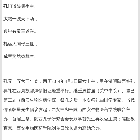
孔
门道统儒生中。
大
哉一诚天下动，
典
祀有常王道兴。
礼
运大同张三世，
成
章斐然益群生。
孔元二五六五年春，西历
2014
年
4
月
5
日周六上午，甲午清明陕西祭孔
典礼在西周故都沣镐旧址隆重举行。继壬辰首届（关中书院）、癸巳
第二届（西安生物医药学院）祭孔之后，本次祭礼由国学专家、当代
儒者韩星先生倡议发起，西安中和书院与西安生物医药学院联合主
办；首届主祭、陕西孔子研究会会长刘学智先生再次做主祭；儒医教
育家、西安生物医药学院刘金田院长鼎力襄助承办。