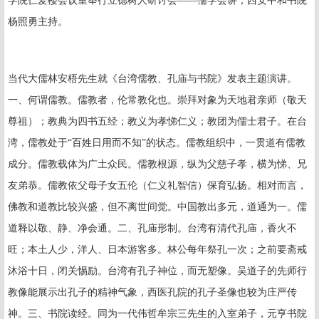
学院仁爱楼会议室举行立德树人研讨会——儒学会讲；西安中和书院
杨照勇主持。
当代大儒林安梧先生就《台湾儒教、孔庙与书院》发表主题演讲。
一、何谓儒教。儒教者，伦常教化也。崇拜对象为天地君亲师（敬天
尊祖）；教典为四书五经；教义为孝悌仁义；教团为儒士君子。在台
湾，儒教处于“百姓日用而不知”的状态。儒教组织中，一贯道有儒教
成分。儒教载体为广土众民。儒教根源，纵为父慈子孝，横为悌、兄
友弟恭。儒教依父母子女五伦（仁义礼智信）保育弘扬。相对而言，
佛教和道教比较兴盛，但不离世间觉。中国教出多元，道通为一。儒
道释以敬、静、净会通。二、孔庙形制。台湾有清代孔庙，香火不
旺；本土人少，洋人、日本游客多。林公每年祭孔一次；之前要斋戒
沐浴十日，闭关惕励。台湾有孔子神位，而无塑像。吴道子的先师行
教像能展示出孔子的精神气象，西医孔院的孔子圣像也较为庄严传
神。三、书院读经。同为一代伟哲牟宗三先生的入室弟子，元亨书院