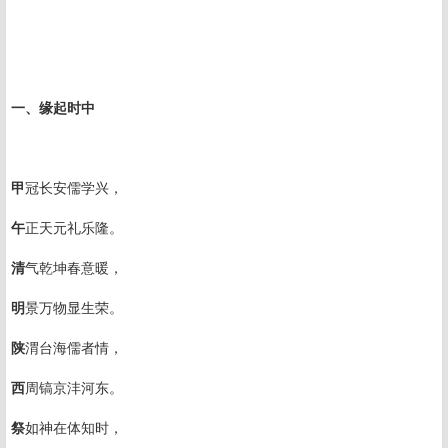
一、缘起时中
甲
冠长安儒学兴，
午
正天元礼乐隆。
清
气乾坤春意暖，
明
景万物显生荣。
陕
渭台海儒者情，
西
周镐京沣河东。
祭
如神在体知时，