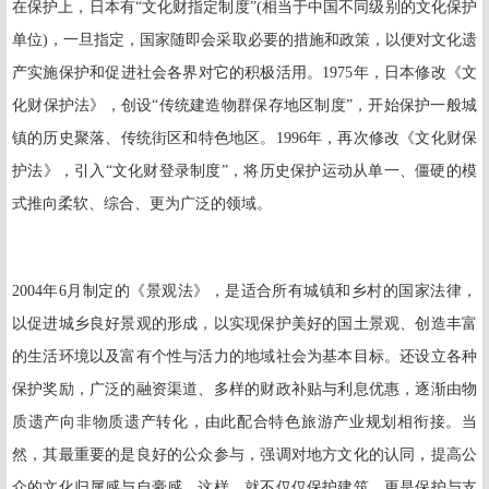
在保护上，日本有“文化财指定制度”
(
相当于中国不同级别的文化保护
单位
)
，一旦指定，国家随即会采取必要的措施和政策，以便对文化遗
产实施保护和促进社会各界对它的积极活用。
1975
年，日本修改《文
化财保护法》，创设“传统建造物群保存地区制度”，开始保护一般城
镇的历史聚落、传统街区和特色地区。
1996
年，再次修改《文化财保
护法》，引入“文化财登录制度”，将历史保护运动从单一、僵硬的模
式推向柔软、综合、更为广泛的领域。
2004
年
6
月制定的《景观法》，是适合所有城镇和乡村的国家法律，
以促进城乡良好景观的形成，以实现保护美好的国土景观、创造丰富
的生活环境以及富有个性与活力的地域社会为基本目标。还设立各种
保护奖励，广泛的融资渠道、多样的财政补贴与利息优惠，逐渐由物
质遗产向非物质遗产转化，由此配合特色旅游产业规划相衔接。当
然，其最重要的是良好的公众参与，强调对地方文化的认同，提高公
众的文化归属感与自豪感。这样，就不仅仅保护建筑，更是保护与支