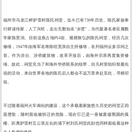
福州市乌龙江畔胪雷村陈氏祠堂，迄今已有
730
年历史。陈氏家族奉
行耕读传家，人丁兴旺，走出无数知名“乡贤”，当代最著名者应属数
学家陈景润。目前这座占地约
4
亩、规模恢弘的陈氏祠堂，经历几次
修缮，
1947
年由海军名将陈绍宽亲自主持修缮，名列福州众多宗祠之
首。作为涉台、涉侨建筑物，改革开放后，由海外宗亲再度集资修
缮。故此，祠堂充当了和海外华侨联系的纽带，但凡村里组织祭奠先
祖的活动，来自世界各地的陈氏后人都会不远万里奔赴至此，寻根叩
祖。
不过随着福州火车南站的建设，这个承载着家族悠久历史的祠堂正四
面楚歌，随时面临被拆迁的危险，现在它已是一座被废墟围困的孤
楼。距离胪雷村五公里左右的浦下村刘氏祠堂此刻也同样面临着这种