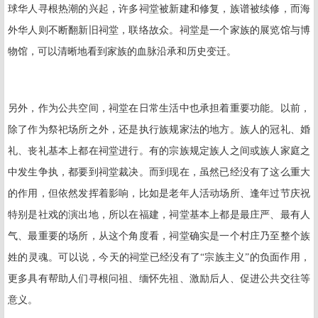
球华人寻根热潮的兴起，许多祠堂被新建和修复，族谱被续修，而海
外华人则不断翻新旧祠堂，联络故众。祠堂是一个家族的展览馆与博
物馆，可以清晰地看到家族的血脉沿承和历史变迁。
另外，作为公共空间，祠堂在日常生活中也承担着重要功能。以前，
除了作为祭祀场所之外，还是执行族规家法的地方。族人的冠礼、婚
礼、丧礼基本上都在祠堂进行。有的宗族规定族人之间或族人家庭之
中发生争执，都要到祠堂裁决。而到现在，虽然已经没有了这么重大
的作用，但依然发挥着影响，比如是老年人活动场所、逢年过节庆祝
特别是社戏的演出地，所以在福建，祠堂基本上都是最庄严、最有人
气、最重要的场所，从这个角度看，祠堂确实是一个村庄乃至整个族
姓的灵魂。可以说，今天的祠堂已经没有了“宗族主义”的负面作用，
更多具有帮助人们寻根问祖、缅怀先祖、激励后人、促进公共交往等
意义。