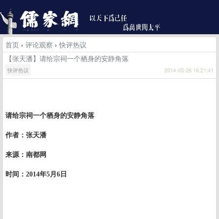
首页
›
评论观察
›
快评热议
【张天潘】请给宗祠一个栖身的安静角落
快评热议
2014-05-26 16:21:41
请给宗祠一个栖身的安静角落
作者：张天潘
来源：南都网
时间：
2014
年
5
月
6
日