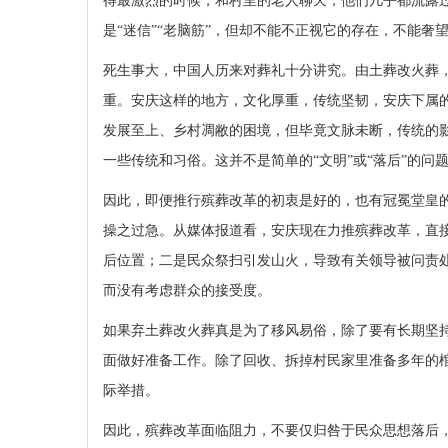
得最激烈的时候，和村里的老人聊天，他们几乎都流露过
是“迷信”“老脑筋”，但却不能不正视它的存在，不能奢
死生事大，中国人历来对葬礼十分讲究。由土葬改火葬
重。安庆这样的地方，文化厚重，传统坚韧，安庆下属
发展至上、乡村凋敝的困境，但毕竟文脉未断，传统的
一些传统和习俗。这并不是简单的“文明”或“落后”的问
因此，即便推行殡葬改革的初衷是好的，也有冠冕堂皇
操之过急。从媒体报道看，安庆现在力推殡葬改革，直
后位置；二是民众祭扫引发山火，导致有关领导被问责
而没有考虑群众的接受度。
如果弃土葬改火葬真是为了移风易俗，除了要有长期坚
面做好准备工作。除了回收、拆掉村民家里准备多年的
际举措。
因此，殡葬改革面临阻力，不要仅归咎于民众思想落后，