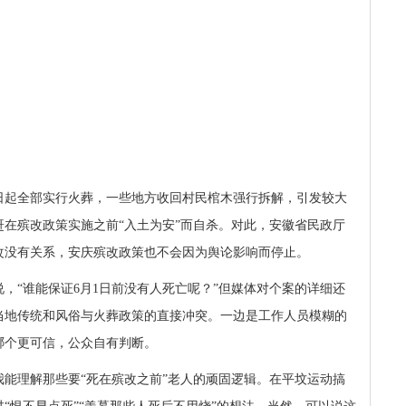
日起全部实行火葬，一些地方收回村民棺木强行拆解，引发较大
赶在殡改政策实施之前“入土为安”而自杀。对此，安徽省民政厅
改没有关系，安庆殡改政策也不会因为舆论影响而停止。
，“谁能保证
6
月
1
日前没有人死亡呢？”但媒体对个案的详细还
当地传统和风俗与火葬政策的直接冲突。一边是工作人员模糊的
哪个更可信，公众自有判断。
能理解那些要“死在殡改之前”老人的顽固逻辑。在平坟运动搞