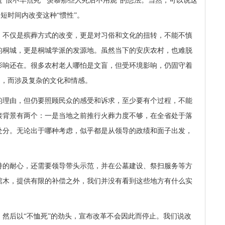
“恨不早点死”“羡慕那些人死后不用烧”的想法。当然，可以说这
望短时间内改变这种“惯性”。
，不仅是殡葬方式的改变，更是对习俗和文化的扭转，不能不慎
的桐城，更是桐城学派的发源地。虽然当下的安庆农村，也难脱
影响还在。很多农村老人哪怕是文盲，但受环境影响，仍固守着
题，而涉及复杂的文化和情感。
的理由，但仍要照顾民众的感受和诉求，至少要有个过程，不能
接背景有两个：一是当地之前推行火葬力度不够，在全省处于落
处分。无论出于哪种考虑，似乎都是从领导的政绩和面子出发，
持的耐心，还需要领导带头示范，并在公墓建设、祭扫服务等方
棺木，提供有限的补偿之外，我们并没有看到这些地方有什么实
然后以“不恤死”的劲头，宣布改革不会因此而停止。我们说改