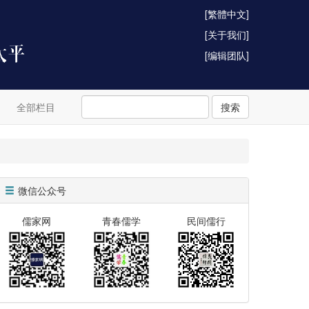
[繁體中文]
[关于我们]
[编辑团队]
全部栏目
搜索
微信公众号
儒家网
青春儒学
民间儒行