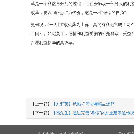
革是一个利益再分配的过程，往往会触动一部分人的利
改革，要以“逼死人”为代价，这是一种“致命的自负”。
更何况，“一刀切”改火葬为土葬，真的有利无害吗？两
上问号。如此蛮干，感情和利益受损的都是群众，受益
合理利益格局的真改革。
【上一篇】
【刘梦芙】试帖诗简论与精品选评
【下一篇】
【慕朵生】通过完善“孝假”体系重建孝道传
技术支持：
微博白名单域名
投稿邮箱：r