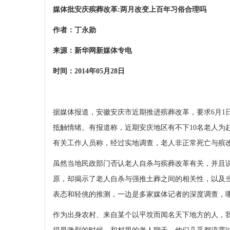
媒体批
安庆殡葬改革
:
两月改变上百年习俗合理吗
作者：丁永勋
来源：新华网新媒体专电
时间：
2014
年
05
月
28
日
据媒体报道，安徽安庆市近期推进殡葬改革，要求
6
月
1
抵触情绪。有报道称，近期安庆地区有不下
10
名老人为
有关工作人员称，经过实地调查，老人非正常死亡与殡
虽然当地民政部门否认老人自杀与殡葬改革有关，并且说
原，却揭示了老人自杀与强推土葬之间的相关性，以及
表态和轻佻的推测，一边是多家媒体记者的深度调查，
作为出身农村、来自某个以平坟而闻名天下地方的人，我