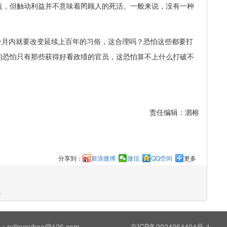
益，但触动利益并不意味着罔顾人的死活。一般来说，没有一种
个月内就要改变延续上百年的习俗，这合理吗？恐怕这些都要打
的恐怕只有那些获得好看政绩的官员，这恐怕算不上什么打破不
责任编辑：
泗榕
分享到：
新浪微博
微信
QQ空间
更多
统
ujiayoubao@126.com
京ICP备2024064404号-1