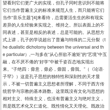
望看到它们更广大的实现，但孔子同时意识到不能将
它们当作普遍主义的标准来规范人生，而只能将它们
当作“音乐主题”[4]来看待，总需要活生生的和有现实
差异的人生经验来实现之、维持之。所以表面上的不
同表述，甚至是相反的表述，总是可能的。从思想方
式上讲，孔子的学说超出了普遍与特殊的二元分裂（t
he dualistic dichotomy between the universal and th
e particular）,一与多在“从心所欲不逾矩”的“艺境”中互
融，在不厌不倦的“好学”中被千姿百态地实现出
来。“子绝四：毋意，毋必，毋固，毋我。”（《论语·
子罕》）这是孔子思想的独特性和深刻性的天才显
示，不被一切普遍主义思想者所理解，不同于西方传
统哲学与宗教的基本路数。这里既没有文化与思想的
相对主义、特殊主义，也没有普遍主义与绝对主义，
而是既艺术化又仁道化、既性情化又天理化、既政治