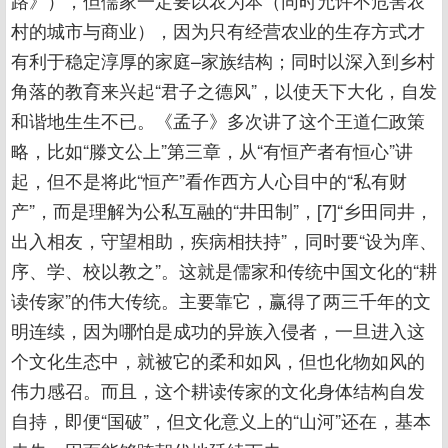
路》），但儒家一定要以农为本（同时允许不危害农
村的城市与商业），因为只有经营农业的生存方式才
有利于稳定淳厚的家庭–家族结构；同时以深入到乡村
角落的教育来兴起“君子之德风”，以使天下大化，自发
和谐地生生不已。《孟子》多次讲了这个王道仁政策
略，比如“滕文公上”第三章，从“有恒产者有恒心”讲
起，但不是将此“恒产”看作西方人心目中的“私有财
产”，而是理解为公私互融的“井田制”，[7]“乡田同井，
出入相友，守望相助，疾病相扶持”，同时要“设为庠、
序、学、校以教之”。这就是儒家和传统中国文化的“耕
读传家”的伟大传统。主要靠它，赢得了两三千年的文
明连续，因为哪怕是成功的异族入侵者，一旦进入这
个文化生态中，就被它的柔和如风，但也化物如风的
伟力感召。而且，这个耕读传家的文化身体结构自发
自持，即便“国破”，但文化意义上的“山河”还在，基本