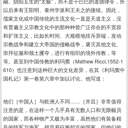
融、阴阳互生的“太极”，而不是干巴巴的道德律令，所
以后来有王阳明、泰州学派和王夫之的接续。因此，
儒家文化或中国传统的主流文化一直是天道主义，没
有普遍主义宗教文化中的那种种曾广泛存在的不宽容
和扩张主义，比如长时间、大规模地排斥异端，发动
宗教战争和建立大帝国的侵略战争，屠灭其他文化、
崇拜征服和领土攫夺，进行有组织的境外传教，等
等。甚至到中国传教的利玛窦（Mathew Ricci,1552-1
610）也注意到这种巨大的文化差异，在其《利玛窦中
国札记》第一卷第六章中加以讨论。他写道：
他们［中国人］与欧洲人不同……［并且］非常值得
注意的是，在这样一个几乎具有无数人口和无限幅员
的国家，而各种物产又极为丰富，虽然他们有装备精
良的陆军与海军，很容易征服邻近的国家，但他们的