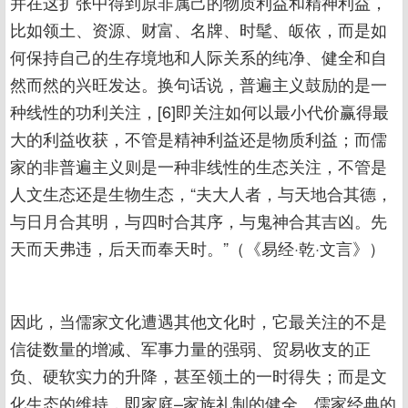
并在这扩张中得到原非属己的物质利益和精神利益，
比如领土、资源、财富、名牌、时髦、皈依，而是如
何保持自己的生存境地和人际关系的纯净、健全和自
然而然的兴旺发达。换句话说，普遍主义鼓励的是一
种线性的功利关注，[6]即关注如何以最小代价赢得最
大的利益收获，不管是精神利益还是物质利益；而儒
家的非普遍主义则是一种非线性的生态关注，不管是
人文生态还是生物生态，“夫大人者，与天地合其德，
与日月合其明，与四时合其序，与鬼神合其吉凶。先
天而天弗违，后天而奉天时。”（《易经·乾·文言》）
因此，当儒家文化遭遇其他文化时，它最关注的不是
信徒数量的增减、军事力量的强弱、贸易收支的正
负、硬软实力的升降，甚至领土的一时得失；而是文
化生态的维持，即家庭–家族礼制的健全、儒家经典的