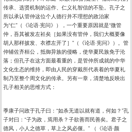
传承、选贤机制的运作、仁义礼智信的不坠。孔子之
所以承认管仲这位个人德行并不理想的政治家
为“仁”（《论语·宪问》），一个重要原因就是“微管
仲，吾其被发左衽矣［如果没有管仲，我们大概要像
胡人那样披发、衣襟左开了］”（《论语·宪问》）。管
仲辅佐齐桓公，抵御异族的侵略，使华夏民族免于沦
落；但孔子在这方面最看重的，是管仲所成就的中华
文化生态的维持，即由人民的穿戴所代表着的华夏礼
制乃至整个周文化的传承。另有一章，清楚地反映出
孔子相关的思维方式：
季康子问政于孔子曰：“如杀无道以就有道，何如？”孔
子对曰：“子为政，焉用杀？子欲善而民善矣。君子之
德风，小人之德草，草上之风必偃。” （《论语·颜