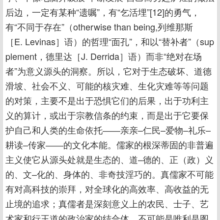
后边，一定有某种“遗嘱”，有“乞活埋”[12]的勇气，
有“不同于存在”（otherwise than being,列维那斯
［E. Levinas］语）的哲理“面孔”，和以“替补者”（sup
plement，德里达［J. Derrida］语）而非“绝对在场
者”为意义源头的洞察。所以，它对于生态破坏、道德
滑坡、社会不义、可能的核灾难、生化灾难等等问题
的对策，主要不是出于恐惧它们的后果，出于功利主
义的算计，或出于宗教信条的约束，而是出于它要保
护自己和人类的生命依托――亲亲–仁民–爱物–礼乐–
耕读–传家――的文化本能。儒家的根深蒂固的非普遍
主义使它从源头处就是生态的、道–德的、正（政）义
的、文–化的、身体的、非奇技淫巧的。真儒家不可能
有对高科技的崇拜，对全球化的高效率、高收益的无
止境的追求；真儒者是深刻意义上的农民、士子、艺
术家和行王道的政治家的结合体，不可能是唯利是图