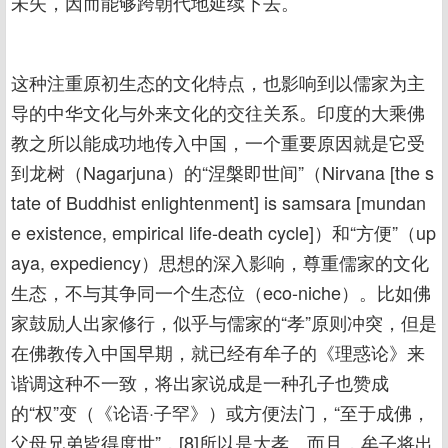
未失，因而能够跨朝代地延续下去。
这种注重原初生态的文化特点，也影响到以儒家为主
导的中华文化与外来文化的交往关系。印度的大乘佛
教之所以能成功地传入中国，一个重要原因就是它受
到龙树（Nagarjuna）的“涅槃即世间”（Nirvana [the s
tate of Buddhist enlightenment] is samsara [mundan
e existence, empirical life-death cycle]）和“方便”（up
aya, expediency）思想的深入影响，尊重儒家的文化
生态，不与其争同一个生态位（eco-niche）。比如佛
家鼓励人出家修行，似乎与儒家的“孝”原则冲突，但是
在佛教传入中国早期，就已经有牟子的《理惑论》来
谐调这种不一致，将出家说成是一种孔子也赞成
的“权”变（《论语·子罕》）或方便法门，“至于成佛，
父母兄弟皆得度世”，[8]所以是大孝。而且，牟子将出