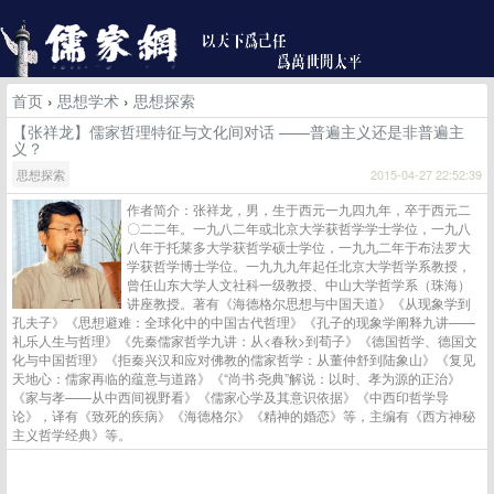
首页
›
思想学术
›
思想探索
【张祥龙】儒家哲理特征与文化间对话 ——普遍主义还是非普遍主
义？
思想探索
2015-04-27 22:52:39
作者简介：张祥龙，男，生于西元一九四九年，卒于西元二
〇二二年。一九八二年或北京大学获哲学学士学位，一九八
八年于托莱多大学获哲学硕士学位，一九九二年于布法罗大
学获哲学博士学位。一九九九年起任北京大学哲学系教授，
曾任山东大学人文社科一级教授、中山大学哲学系（珠海）
讲座教授。著有《海德格尔思想与中国天道》《从现象学到
孔夫子》《思想避难：全球化中的中国古代哲理》《孔子的现象学阐释九讲——
礼乐人生与哲理》《先秦儒家哲学九讲：从<春秋>到荀子》《德国哲学、德国文
化与中国哲理》《拒秦兴汉和应对佛教的儒家哲学：从董仲舒到陆象山》《复见
天地心：儒家再临的蕴意与道路》《“尚书·尧典”解说：以时、孝为源的正治》
《家与孝——从中西间视野看》《儒家心学及其意识依据》《中西印哲学导
论》，译有《致死的疾病》《海德格尔》《精神的婚恋》等，主编有《西方神秘
主义哲学经典》等。