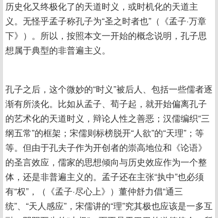
历史化又终极化了的天道时义，或时机化的天道主
义。无怪乎孟子称孔子为“圣之时者也”（《孟子·万章
下》）。所以，按照本文一开始的概念说明，孔子思
想属于典型的非普遍主义。
孔子之后，这个微妙的“时义”被后人、包括一些儒者逐
渐有所淡化。比如从孟子、荀子起，就开始偏离孔子
的艺术化的天道时义，辩论人性之善恶；汉儒编织“三
纲五常”的框架；宋儒则标榜脱开“人欲”的“天理”；等
等。但由于孔夫子作为开创者的崇高地位和《论语》
的圣言效应，儒家的思想倾向与历史效应作为一个整
体，还是非普遍主义的。孟子还在主张“执中”也必须
有“权”，（《孟子·尽心上》）董仲舒力倡“通三
统”、“天人感应”，宋儒讲的“理”究其极也应该是一多互