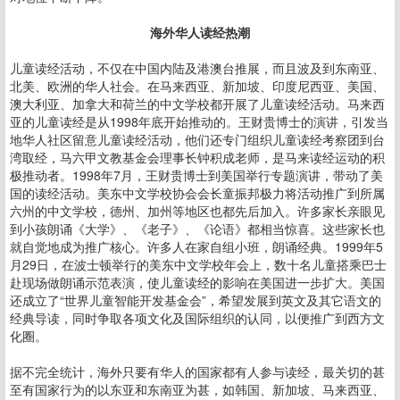
海外华人读经热潮
儿童读经活动，不仅在中国内陆及港澳台推展，而且波及到东南亚、
北美、欧洲的华人社会。在马来西亚、新加坡、印度尼西亚、美国、
澳大利亚、加拿大和荷兰的中文学校都开展了儿童读经活动。马来西
亚的儿童读经是从1998年底开始推动的。王财贵博士的演讲，引发当
地华人社区留意儿童读经活动，他们还专门组织儿童读经考察团到台
湾取经，马六甲文教基金会理事长钟积成老师，是马来读经运动的积
极推动者。1998年7月，王财贵博士到美国举行专题演讲，带动了美
国的读经活动。美东中文学校协会会长童振邦极力将活动推广到所属
六州的中文学校，德州、加州等地区也都先后加入。许多家长亲眼见
到小孩朗诵《大学》、《老子》、《论语》都相当惊喜。这些家长也
就自觉地成为推广核心。许多人在家自组小班，朗诵经典。1999年5
月29日，在波士顿举行的美东中文学校年会上，数十名儿童搭乘巴士
赴现场做朗诵示范表演，使儿童读经的影响在美国进一步扩大。美国
还成立了“世界儿童智能开发基金会”，希望发展到英文及其它语文的
经典导读，同时争取各项文化及国际组织的认同，以便推广到西方文
化圈。
据不完全统计，海外只要有华人的国家都有人参与读经，最关切的甚
至有国家行为的以东亚和东南亚为甚，如韩国、新加坡、马来西亚、