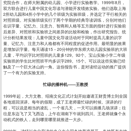
究院合作，在师大附属的幼儿园、小学进行实验教学。1999年8月，
双方联合进行儿童中国文化导读与潜能开发绩效实验。他们选取上海
2所幼儿园和4所小学中的几个班级为实验班级，并选定了平行相关的
对照班级。对实验班级实行了两个学期的经典导读训练，分别对他们
在识字量、记忆力、注意力、智商和人格等五方面的指针进行实验前
后差异、对照班和实验班之间差异的比较和检验，作出研究报告。统
计分析结果发现：儿童中国文化导读活动对于同时提高儿童的识字
量、记忆力、注意力和人格都有不同程度的促进作用。最明显的效果
是增加识字量。每天诵读15－20分钟的华东师大幼儿园实验班的大班
儿童，平均识字比对照班的儿童多129。92个。宝山实验小学二年级
实验班的学生比对照班平均多识字289。15个。可以说这些实验已经
触及了一个巨大冰山的一角。这份报告书，是对读经运动的推广提供
了一个有力的实验支持。
忙碌的播种机——王教授
1999年起，大方文教、绍南文化正式计划开始邀请王财贵博士到全国
各地巡回演讲。每年的假期，成了王老师最忙碌的时候。演讲的行
程，可以说是相当的凌乱，一个省几天，一天可以插播几场演讲；往
往是东边飞了又飞西边，上午在湖南下午就到四川。王老师就像个永
动机式的铁人，走到哪里哪里就推进一大步。