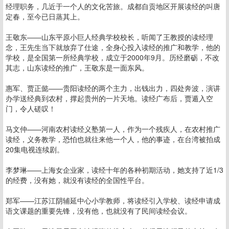
经理职务，几近于一个人的文化苦旅。成都自贡地区开展读经的叫唐
定春，至今已日蒸其上。
王敬东——山东平原小巨人经典学校校长，听闻了王教授的读经理
念，王先生当下就放弃了仕途，全身心投入读经的推广和教学，他的
学校，是全国第一所经典学校，成立于2000年9月。历经磨砺，不改
其志，山东读经的推广，王敬东是一面东风。
惠军、贾正懿——贵阳读经的两个主力，出钱出力，四处奔波，演讲
办学送经典到农村，撑起贵州的一片天地。读经广布后，贾遁入空
门，令人磋叹！
马文仲——河南农村读经义塾第一人，作为一个残疾人，在农村推广
读经，义务教学，恐怕也就往来他一个人，他的事迹，在台湾被拍成
20集电视连续剧。
李梦琳——上海女企业家，读经十年的各种初期活动，她支持了近1/3
的经费，没有她，就没有读经的全国性平台。
郑军——江苏江阴辅延中心小学教师，将读经引入学校、读经申请成
语文课题的重要先锋，没有他，也就没有了民间读经会议。