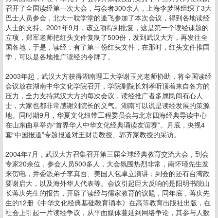
召开了全国读经第一次大会，与会者300余人，上海李梦琳组织了3大
巴士人员参会，北大一耽学堂的逄飞参加了本次会议，得到各地读经
人士的支持。2001年9月，该立项得到批复，这是第一个读经课题的
立项，郑军老师把红头文件复制了500份，发到武汉大方，再发往全
国各地，于是，读经，有了第一份红头文件，在那时，红头文件推国
学，可以是各地推广读经的令牌了。
2003年起，武汉大方获得湖南理工大学谢玉光老师协助，将全国读经
会议放在湖南中华文化学院召开，学院副院长刘孝听顶着来自各方的
压力，全力支持武汉大方的每次会议，读经推广者多属民间有心人
士，大家也都非常感谢刘院长的义气。湖南可以说是读经发展的策源
地。同时期9月，华夏文化纽带工程委员会与北京四海经典导读中心
在山东曲阜举办“首界华人中华文化经典诵读友谊赛”。月底，央视4
套“中国报道”专题报道对王财贵教授、郭齐家教授的采访。
2004年7月，武汉大方召集召开第三届全球经典教育交流大会，到会
专家20余位，参会人员500多人，大会氛围热烈非常，南怀瑾先生发
来贺电，并委派弟子李真吾、美国人包卓立演讲；到会的还有台湾政
要谢启大，以及海外华人代表等。会议引起巨大反响的是阳明书院山
长蒋庆先生的报告，开辟了读经与儒家教育的议题，同年底，蒋庆先
生的12册《中华文化经典基础教育诵本》在高等教育出版社出版，在
社会上引起一片读经争议，从平面媒体蔓延到网络争论，其参与人数