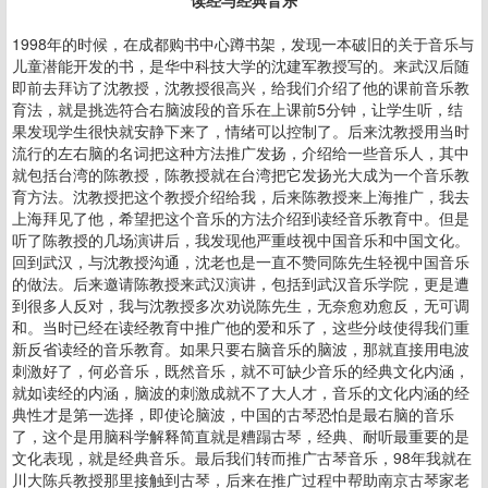
读经与经典音乐
1998年的时候，在成都购书中心蹲书架，发现一本破旧的关于音乐与
儿童潜能开发的书，是华中科技大学的沈建军教授写的。来武汉后随
即前去拜访了沈教授，沈教授很高兴，给我们介绍了他的课前音乐教
育法，就是挑选符合右脑波段的音乐在上课前5分钟，让学生听，结
果发现学生很快就安静下来了，情绪可以控制了。后来沈教授用当时
流行的左右脑的名词把这种方法推广发扬，介绍给一些音乐人，其中
就包括台湾的陈教授，陈教授就在台湾把它发扬光大成为一个音乐教
育方法。沈教授把这个教授介绍给我，后来陈教授来上海推广，我去
上海拜见了他，希望把这个音乐的方法介绍到读经音乐教育中。但是
听了陈教授的几场演讲后，我发现他严重歧视中国音乐和中国文化。
回到武汉，与沈教授沟通，沈老也是一直不赞同陈先生轻视中国音乐
的做法。后来邀请陈教授来武汉演讲，包括到武汉音乐学院，更是遭
到很多人反对，我与沈教授多次劝说陈先生，无奈愈劝愈反，无可调
和。当时已经在读经教育中推广他的爱和乐了，这些分歧使得我们重
新反省读经的音乐教育。如果只要右脑音乐的脑波，那就直接用电波
刺激好了，何必音乐，既然音乐，就不可缺少音乐的经典文化内涵，
就如读经的内涵，脑波的刺激成就不了大人才，音乐的文化内涵的经
典性才是第一选择，即使论脑波，中国的古琴恐怕是最右脑的音乐
了，这个是用脑科学解释简直就是糟蹋古琴，经典、耐听最重要的是
文化表现，就是经典音乐。最后我们转而推广古琴音乐，98年我就在
川大陈兵教授那里接触到古琴，后来在推广过程中帮助南京古琴家老