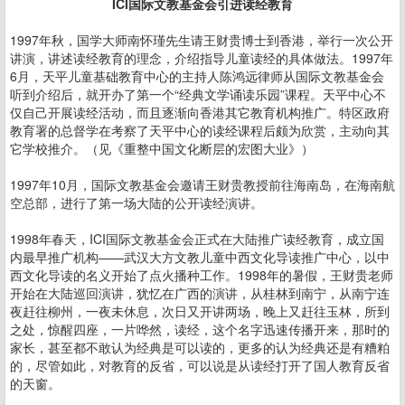
ICI
国际文教基金会引进读经教育
1997年秋，国学大师南怀瑾先生请王财贵博士到香港，举行一次公开
讲演，讲述读经教育的理念，介绍指导儿童读经的具体做法。1997年
6月，天平儿童基础教育中心的主持人陈鸿远律师从国际文教基金会
听到介绍后，就开办了第一个“经典文学诵读乐园”课程。天平中心不
仅自己开展读经活动，而且逐渐向香港其它教育机构推广。特区政府
教育署的总督学在考察了天平中心的读经课程后颇为欣赏，主动向其
它学校推介。（见《重整中国文化断层的宏图大业》）
1997年10月，国际文教基金会邀请王财贵教授前往海南岛，在海南航
空总部，进行了第一场大陆的公开读经演讲。
1998年春天，ICI国际文教基金会正式在大陆推广读经教育，成立国
内最早推广机构——武汉大方文教儿童中西文化导读推广中心，以中
西文化导读的名义开始了点火播种工作。1998年的暑假，王财贵老师
开始在大陆巡回演讲，犹忆在广西的演讲，从桂林到南宁，从南宁连
夜赶往柳州，一夜未休息，次日又开讲两场，晚上又赶往玉林，所到
之处，惊醒四座，一片哗然，读经，这个名字迅速传播开来，那时的
家长，甚至都不敢认为经典是可以读的，更多的认为经典还是有糟粕
的，尽管如此，对教育的反省，可以说是从读经打开了国人教育反省
的天窗。