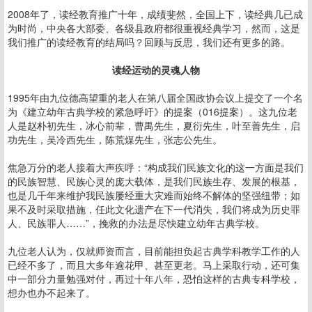
2008年了，读经教育推广十年，成绩斐然，全国上下，读经典几已成
为时尚，中央各大部委、各级县政府都很重视经典学习，然而，这是
我们推广的读经教育的结局吗？回顾与反思，我们还有更多的路。
读经运动的灵魂人物
1995年由九位德高望重的老人在第八届全国政协会议上提交了一个名
为《建立幼年古典学校的紧急呼吁》的提案（016提案）。这九位老
人是赵朴初先生，冰心前辈，曹禺先生，夏衍先生，叶至善先生，启
功先生，吴冷西先生，陈荒煤先生，张志公先生。
焦急万分的老人接着大声疾呼：“构成我们民族文化的这一方面是我们
的民族智慧、民族心灵的庞大载体，是我们民族生存、发展的根基，
也是几千年来维护我民族屡经重大灾难而始终不解体的坚强纽带；如
果不及时采取措施，任此文化遗产在下一代消失，我们将成为历史罪
人、民族罪人……”，挽救的办法是尽快建立幼年古典学校。
九位老人认为，仅就师资而言，目前能担负起古典学科教学工作的人
已经不多了，而且大多年逾花甲、甚至更老。马上采取行动，还可集
中一部分力量勉强对付，再过十年八年，恐怕这样的古典专科学校，
想办也办不起来了。