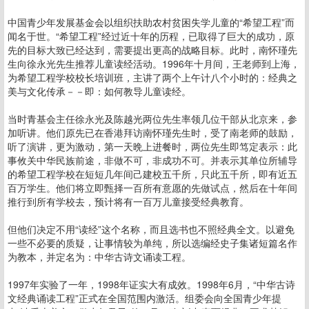
中国青少年发展基金会以组织扶助农村贫困失学儿童的“希望工程”而
闻名于世。“希望工程”经过近十年的历程，已取得了巨大的成功，原
先的目标大致已经达到，需要提出更高的战略目标。此时，南怀瑾先
生向徐永光先生推荐儿童读经活动。1996年十月间，王老师到上海，
为希望工程学校校长培训班，主讲了两个上午计八个小时的：经典之
美与文化传承－－即：如何教导儿童读经。
当时青基会主任徐永光及陈越光两位先生率领几位干部从北京来，参
加听讲。他们原先已在香港拜访南怀瑾先生时，受了南老师的鼓励，
听了演讲，更为激动，第一天晩上进餐时，两位先生即笃定表示：此
事攸关中华民族前途，非做不可，非成功不可。并表示其单位所辅导
的希望工程学校在短短几年间己建校五千所，只此五千所，即有近五
百万学生。他们将立即甄择一百所有意愿的先做试点，然后在十年间
推行到所有学校去，预计将有一百万儿童接受经典教育。
但他们决定不用“读经”这个名称，而且选书也不照经典全文。以避免
一些不必要的质疑，让事情较为单纯，所以选编经史子集诸短篇名作
为教本，并定名为：中华古诗文诵读工程。
1997年实验了一年，1998年证实大有成效。1998年6月，“中华古诗
文经典诵读工程”正式在全国范围内激活。组委会向全国青少年提