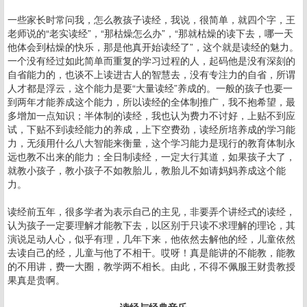
一些家长时常问我，怎么教孩子读经，我说，很简单，就四个字，王
老师说的“老实读经”，“那枯燥怎么办”，“那就枯燥的读下去，哪一天
他体会到枯燥的快乐，那是他真开始读经了”，这个就是读经的魅力。
一个没有经过如此简单而重复的学习过程的人，起码他是没有深刻的
自省能力的，也谈不上读进古人的智慧去，没有专注力的自省，所谓
人才都是浮云，这个能力是要“大量读经”养成的。一般的孩子也要一
到两年才能养成这个能力，所以读经的全体制推广，我不抱希望，最
多增加一点知识；半体制的读经，我也认为费力不讨好，上贴不到应
试，下贴不到读经能力的养成，上下空费劲，读经所培养成的学习能
力，无须用什么八大智能来衡量，这个学习能力是现行的教育体制永
远也教不出来的能力；全日制读经，一定大行其道，如果孩子大了，
就教小孩子，教小孩子不如教胎儿，教胎儿不如请妈妈养成这个能
力。
读经前五年，很多学者为表示自己的主见，非要弄个讲经式的读经，
认为孩子一定要理解才能教下去，以区别于只读不求理解的理论，其
演说足动人心，似乎有理，几年下来，他依然去解他的经，儿童依然
去读自己的经，儿童与他了不相干。哎呀！真是能讲的不能教，能教
的不用讲，费一大圈，教学两不相长。由此，不得不佩服王财贵教授
果真是贵啊。