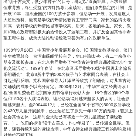
出“读千古美文，做少年君子”的口号，确定以“直面经典，不求甚解，
但求背熟，终生受益”的方针指导儿童读经。他们原先指定的计划，是
开展10年，组织全国的100万孩子参加，但活动一开展，发展速度大
大超出预料。最初是学校的热情比教育主管部门高；家长的热情比老
师高；农村学校的热情比城市学校高。后来，各地的学生、家长、教
师和地方政府都以极大的热情投入了这项工程。并扩及全国其他非希
望工程学校。成为大陆推动读经教育甚为有力的政府单位。
1998年9月28日，中国青少年发展基金会、ICI国际文教基金会、澳门
中华教育总会，台湾由薇阁学校主导，华山书院协办，有二十余位小
朋友及家长参加，在北京共同举办了“中华古诗文经典诵读四地少年文
化交流活动”。1999年春节，在北京音乐厅举办10场“中国唐宋名篇音
乐朗诵会”，北京8所小学的500名孩子与艺术家同台表演，在社会上
引起强烈反响。党和国家领导人江泽民等欣赏了朗诵会，对儿童古诗
文诵读的成果予以充分肯定。2000年12月，“中华古诗文经典诵读工
程”全国组委会在北京国家图书馆举行表彰大会，16个省区的50个单
位和150名个人获得表彰。读经活动得到越来越多人的认同，社会影
响越来越大。至2004年12月，已经在全国30个省市的5000多所学校
的430万儿童开展起来，己远远超过了原先十年100万的预期（若加上
社会其他团体，这那时全大陆己有将近一千万儿童接受了读经教
育。）。他们的标语“读千古美文，作少年君子”，己传遍全世界。但
是，随着持续升温的读经热潮，中华古诗文经典诵读工程的影响及相
对地位不断下降。