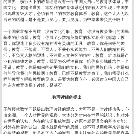
的世界，横行天下的教育理念没有一个中国人自己的教育学体系，中
国文化，要输出世界，靠功利的教育体系恐怕难有人才出现，中国要
出现世界级人才，必须有自己的东方教育体系，教育，这个让人无以
言述的话题，是不是要点良心，要点灵魂，为中华未来负责任啊！
一个国家富裕不可敬，没有文化可耻。教育，你没有教会我们的国民
基本的价值观；教育，你成了少数精英阶层的私立职业化标志；教
育，你塑造了多少没有精神没有灵魂的工具；教育，你是何等的媚
俗；教育，不传道，不育人，不关心实践能力，不关人们的精神死
活，不负责人格的塑造，不注重人文关怀的精神；教育，难道就是产
业化的赚钱之路；教育，我要怎么样消费你，给你多少钱能培养一个
圣贤；教育，你是如何的铲平我们的文化，我们的民族自信，你是如
何的异化我们的民族啊！教育，已经不是教育本身了，我们需要什么
样的教育？呼唤教育的灵魂，是要为教育立心，必须建立中国人自己
的东方教育体系！读经，是基石！
数理读经的提出
王教授就数学问题提出数理读经的观念，大可不是一时读经热头，心
血来潮。一个人对世界的观察，大体分为对内在世界的认识，和对外
在世界的认知。内在的认识形成智慧，这原本就是语文的基本功能；
对外在世界的认知，原本就是数学的思维，你不可以用数字来评价内
心智慧的感受，但是有了内心的智慧，再去认知外在的世界是很容易