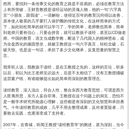
然而，要找到一条传乘文化的教育之路是不容易的，必须在教育方法
上有所突破，王财贵教授是读经运动的灵魂人物，他的一句“六字真
言”“小朋友，跟我读”，一语解纷，使得近百年的教育沉疴得以改善，
原本使人敬畏的几乎要打入保护圈的传统文化，在这样简单的方式
下，如此轻松简单的就可以学习了，学的简单，老师教也简单，简单
到老师只要有信心，只要会拼音，就可以教孩子读经，甚至以CD做老
师。中国的教育，语文当成数学教，断送了几代国人的精神慧命，成
为全盘西化的顽固堡垒，就被王教授这一句六字真言，轻松念破，石
破天惊。也是这一句话，承担了多少文化继承，反复思量的智慧之
言。
我常听人说，我教孩子读经，是在王教授之先的，这样的言论，听多
以后，初以为比王老师见识远大，后是不太相信了，没有王教授捅破
这层窗户纸，有谁能够提出如此简单而深刻的教育理念。
读经教育，深入浅出，符合人性，整合东西方教育思想，可谓是西方
人匪夷所思，东方人妄自菲薄。王教授在这个问题上的洞见，恐怕不
是一般学术研究所能虚心理解，这些都是有深刻的文化智慧和承担勇
气。十年读经教育的成效，几乎不用去整理成果，反对者置疑者，只
要敢去实践，也逐渐变成了支持者。
2007年，在青城，听闻王教授“读经教育学”的阐述，甚为深刻，当今