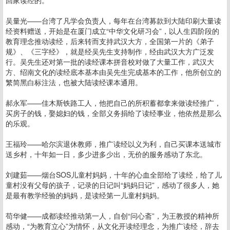
回家读经的。
吴量光——台湾了凡学会负责人，每年在台湾募款到大陆印刷大量读
经资料赠送，开始是在厦门成立“中华文化研习会”，以人生四阶段的
教育理念推动读经，后来转而支持武汉大方，全国第一片的《弟子
规》、《三字经》，就是经吴先生支持制作，经由武汉大方广泛发
行。吴先生还对第一批的读经课本拼音校对做了大量工作，武汉大
方、绍南文化的读经底本基本由吴先生完成基本的工作，他所创立的
繁简黑白标注法，也被大陆读经课本通用。
郝永军——佳木斯铁路工人，他把自己的所积蓄都拿来做读经推广，
买房子的钱，娶媳妇的钱，全部义务捐给了读经事业，他依然是那么
的乐观。
王福玲——哈尔滨退休教师，推广读经以义为利，自己买课本送城市
送乡村，十年如一日，多少进多少出，无价的服务感动了东北。
刘建茹——烟台SOS儿童村妈妈，十年的心血全部给了读经，给了儿
童村没有父母的孩子，记录的日记叫“妈妈日记”，感动了很多人，她
是最有教学经验的妈妈，是读经第一儿童村妈妈。
苟华健——成都读经推动第一人，自创“问心斋”，为王教授的精神所
感动，“为教育立心”为情怀，从文化开读经理念，为推广读经，辞去