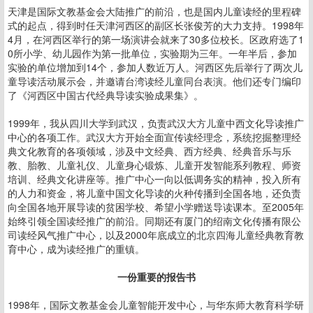
天津是国际文教基金会大陆推广的前沿，也是国内儿童读经的里程碑
式的起点，得到时任天津河西区的副区长张俊芳的大力支持。1998年
4月，在河西区举行的第一场演讲会就来了30多位校长。区政府选了1
0所小学、幼儿园作为第一批单位，实验期为三年。一年半后，参加
实验的单位增加到14个，参加人数近万人。河西区先后举行了两次儿
童导读活动展示会，并邀请台湾读经儿童同台表演。他们还专门编印
了《河西区中国古代经典导读实验成果集》。
1999年，我从四川大学到武汉，负责武汉大方儿童中西文化导读推广
中心的各项工作。武汉大方开始全面宣传读经理念，系统挖掘整理经
典文化教育的各项领域，涉及中文经典、西方经典、经典音乐与乐
教、胎教、儿童礼仪、儿童身心锻炼、儿童开发智能系列教程、师资
培训、经典文化讲座等。推广中心一向以低调务实的精神，投入所有
的人力和资金，将儿童中国文化导读的火种传播到全国各地，还负责
向全国各地开展导读的贫困学校、希望小学赠送导读课本。至2005年
始终引领全国读经推广的前沿。同期还有厦门的绍南文化传播有限公
司读经风气推广中心，以及2000年底成立的北京四海儿童经典教育教
育中心，成为读经推广的重镇。
一份重要的报告书
1998年，国际文教基金会儿童智能开发中心，与华东师大教育科学研