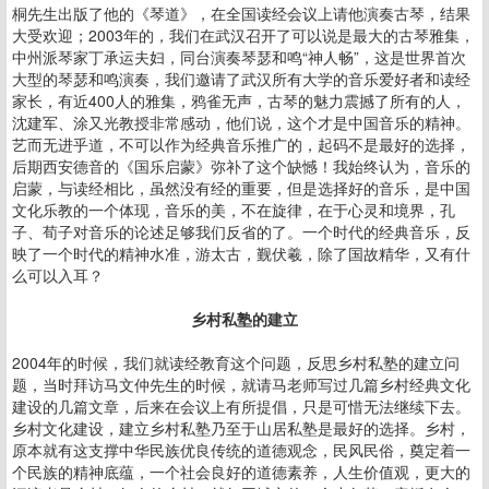
桐先生出版了他的《琴道》，在全国读经会议上请他演奏古琴，结果
大受欢迎；2003年的，我们在武汉召开了可以说是最大的古琴雅集，
中州派琴家丁承运夫妇，同台演奏琴瑟和鸣“神人畅”，这是世界首次
大型的琴瑟和鸣演奏，我们邀请了武汉所有大学的音乐爱好者和读经
家长，有近400人的雅集，鸦雀无声，古琴的魅力震撼了所有的人，
沈建军、涂又光教授非常感动，他们说，这个才是中国音乐的精神。
艺而无进乎道，不可以作为经典音乐推广的，起码不是最好的选择，
后期西安德音的《国乐启蒙》弥补了这个缺憾！我始终认为，音乐的
启蒙，与读经相比，虽然没有经的重要，但是选择好的音乐，是中国
文化乐教的一个体现，音乐的美，不在旋律，在于心灵和境界，孔
子、荀子对音乐的论述足够我们反省的了。一个时代的经典音乐，反
映了一个时代的精神水准，游太古，觐伏羲，除了国故精华，又有什
么可以入耳？
乡村私塾的建立
2004年的时候，我们就读经教育这个问题，反思乡村私塾的建立问
题，当时拜访马文仲先生的时候，就请马老师写过几篇乡村经典文化
建设的几篇文章，后来在会议上有所提倡，只是可惜无法继续下去。
乡村文化建设，建立乡村私塾乃至于山居私塾是最好的选择。乡村，
原本就有这支撑中华民族优良传统的道德观念，民风民俗，奠定着一
个民族的精神底蕴，一个社会良好的道德素养，人生价值观，更大的