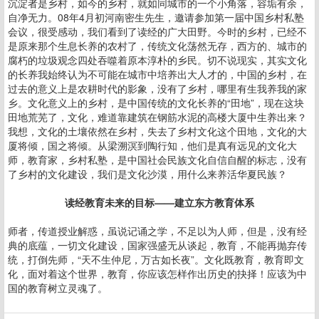
沉淀者是乡村，如今的乡村，就如同城市的一个小角落，容垢有余，
自净无力。08年4月初河南密生先生，邀请参加第一届中国乡村私塾
会议，很受感动，我们看到了读经的广大田野。今时的乡村，已经不
是原来那个生息长养的农村了，传统文化荡然无存，西方的、城市的
腐朽的垃圾观念四处吞噬着原本淳朴的乡民。切不说现实，其实文化
的长养我始终认为不可能在城市中培养出大人才的，中国的乡村，在
过去的意义上是农耕时代的影象，没有了乡村，哪里有生我养我的家
乡。文化意义上的乡村，是中国传统的文化长养的“田地”，现在这块
田地荒芜了，文化，难道靠建筑在钢筋水泥的高楼大厦中生养出来？
我想，文化的土壤依然在乡村，失去了乡村文化这个田地，文化的大
厦将倾，国之将倾。从梁溯溟到陶行知，他们是真有远见的文化大
师，教育家，乡村私塾，是中国社会民族文化自信自醒的标志，没有
了乡村的文化建设，我们是文化沙漠，用什么来养活华夏民族？
读经教育未来的目标——建立东方教育体系
师者，传道授业解惑，虽说记诵之学，不足以为人师，但是，没有经
典的底蕴，一切文化建设，国家强盛无从谈起，教育，不能再抛弃传
统，打倒先师，“天不生仲尼，万古如长夜”。文化既教育，教育即文
化，面对着这个世界，教育，你应该怎样作出历史的抉择！应该为中
国的教育树立灵魂了。