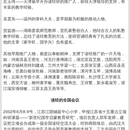
左玉琦——天津最早开办读经班的推广人，获得天津领导的支持，有
丰富的教学经验。
吴震东——温州的骨科大夫，是早期最为积极的推动人物。
贺益德——湖南娄底师范教师，贺氏家塾创办人，他结合古人的私塾
教学经验，总结了读经教育的方法，使得背诵经典有了扎实的功底，
他的文章《家学旺，国学兴》负有盛名。
其他早期推广人物，都是以奉献精神，支撑了读经推广的一片天地，
如：河南淇县王密生，河北行唐傅路江，湖北宜昌艾惠，沈阳周芳，
内蒙古锡林浩特刘建成，兰州大学梁一仁，太原张宝通，山西应县吴
海峰，甘肃白银张乾栋，河南新密张怀洲，漯河李玉琴，淄博高绪
利，云南大学曾小英，洙洲潇童，衡阳陈容初，长沙理工大学谢玉
光，西安方波，柳州黄学敏，重庆魏寿忠、王诗繁，新乡葛淑芳，浙
江瑞安项锦敏，江苏太昌王燕等等。
读经的全国会议
2002年6月8-9号，江苏江阴辅延中心小学，申报江苏省十五重点立项
科研课题——“新世纪国学启蒙教育研究”，项目负责人郑军老师，建
议把立项会办成第一届全国读经交流大会，经协商联络后，由武汉大
方出面组织，在中华孔子学会郭齐家教授的支持下，三方共同在江阴