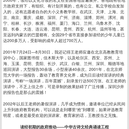
2000年，读经以文化导读的名义在全国各地普遍展开。各地既有在地
方政府支持下，有组织、有计划开展的，也有公立、私立学校自发加
入的，还有志愿者自办的大小义务教学班。在武汉、天津、上海、北
京、南京、重庆、成都、深圳、广州、济南、淄博、郑州、漯河、南
宁、桂林、长沙、株洲、福州、厦门、海口、兰州、乌鲁木齐、沈
阳、长春、大连、连云港、昆明、贵州、西安、杭州、温州等地，甚
至远到内蒙古的巴盟都有。全国29个省市直接参加读经的少年儿童已
达200多万人，受影响的成年人超过700万人。
2001年7月24日—8月30日，我还记得王老师应邀在北京高教教育培
训中心，国家图书馆，佳木斯大学，以及哈尔滨、西安、苏州、上
海、玉溪、昆明、贵阳、长沙、武汉、白银、兰州、深圳、顺德等地
巡回演讲，大型报告30余场，小型座谈40余次。2001年，在北京师
范大学的一场报告，轰动了教育界文化界，成为日后读经宣讲的经典
演讲，号称“一场演讲，百年震撼”，刻录发行达500万张。在王老师的
演讲中，不乏上佳之作，可是录制的效果妨碍了广泛传播，深圳沙井
的报告也是那么的震撼！
2002年以后王老师的暑假演讲，几乎成为惯例，邀请单位已经从民间
上升到政府教育机构，可以说是走到哪里“抢”到哪里，如果评选教育
明星，或者是最受欢迎的演讲家、教育家的话，王教授当之无愧。
读经初期的政府推动——中华古诗文经典诵读工程