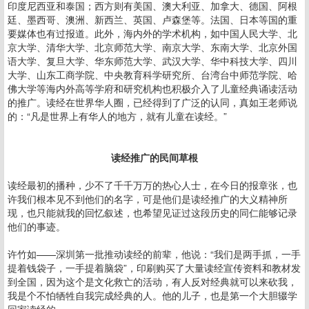
印度尼西亚和泰国；西方则有美国、澳大利亚、加拿大、德国、阿根
廷、墨西哥、澳洲、新西兰、英国、卢森堡等。法国、日本等国的重
要媒体也有过报道。此外，海内外的学术机构，如中国人民大学、北
京大学、清华大学、北京师范大学、南京大学、东南大学、北京外国
语大学、复旦大学、华东师范大学、武汉大学、华中科技大学、四川
大学、山东工商学院、中央教育科学研究所、台湾台中师范学院、哈
佛大学等海内外高等学府和研究机构也积极介入了儿童经典诵读活动
的推广。读经在世界华人圈，已经得到了广泛的认同，真如王老师说
的：“凡是世界上有华人的地方，就有儿童在读经。”
读经推广的民间草根
读经最初的播种，少不了千千万万的热心人士，在今日的报章张，也
许我们根本见不到他们的名字，可是他们是读经推广的大义精神所
现，也只能就我的回忆叙述，也希望见证过这段历史的同仁能够记录
他们的事迹。
许竹如——深圳第一批推动读经的前辈，他说：“我们是两手抓，一手
提着钱袋子，一手提着脑袋”，印刷购买了大量读经宣传资料和教材发
到全国，因为这个是文化救亡的活动，有人反对经典就可以来砍我，
我是个不怕牺牲自我完成经典的人。他的儿子，也是第一个大胆辍学