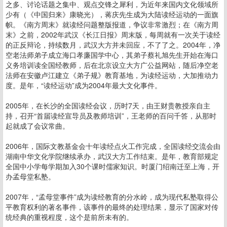
之多、讨论话题之集中、观点交锋之犀利，为近年来国内文化领域所
少有（《中国归来》康晓光），蒋庆先生成为大陆读经运动的一面旗
帜。《南方周末》就读经问题整版报道，争议非常激烈；在《南方周
末》之前，2002年武汉《长江日报》周末版，每周就有一次关于读经
的正反辩论，持续数月，武汉大方并未回应，不了了之。2004年，净
空老法师弟子成立海口孝廉国学中心，其弟子蔡礼旭先生开始在海口
义务培训读全国经教师，后在北京设立大方广公益网站，随后净空老
法师在安徽卢江建立《弟子规》教育基地，为读经运动，大加推动力
度。是年，“读经运动”成为2004年最大文化事件。
2005年，在长沙的全国读经会议，历时7天，由王财贵教授亲自主
持，召开“首届读经宣导员及教师培训”，王老师的百问千答，从那时
起就成了会议常曲。
2006年，国际文教基金会十年读经点火工作完成，全国读经交流会由
湖南中华文化学院继续承办，武汉大方工作结束。是年，教育部规定
全国中小学每学期加入30个课时儒家知识。时厦门绍南迁至上海，开
办孟母堂私塾。
2007年，“孟母堂事件”成为读经教育的分水岭，成为现代私塾取得公
平教育权利的著名事件，该事件的最终的处理结果，显示了国家对传
统经典的重视程度，这个是前所未有的。