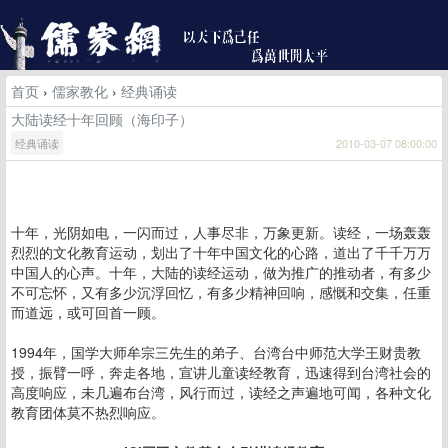
首页
›
儒家教化
›
经典诵读
大陆读经十年回顾（海印子）
经典诵读
2010-03-07 08:00:00
十年，光阴如电，一闪而过，人事尽非，万象更新。读经，一场轰轰
烈烈的文化教育运动，划出了十年中国文化的心路，道出了千千万万
中国人的心声。十年，大陆的读经运动，做为推广的推动者，有多少
不可忘怀，又有多少沉浮回忆，有多少精神回响，感慨和交集，任重
而道远，或可回首一顾。
1994年，国学大师牟宗三先生的弟子、台湾台中师范大学王财贵教
授，振臂一呼，奔走各地，宣讲儿童读经教育，迅速得到台湾社会的
高度响应，未几遍布台湾，风行而过，读经之声遍地可闻，各种文化
教育团体莫不热烈响应。