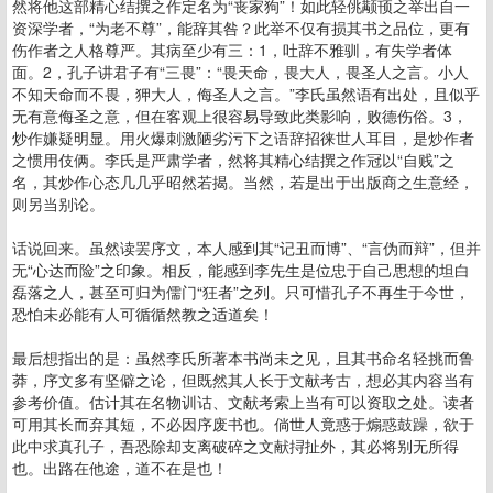
然将他这部精心结撰之作定名为“丧家狗”！如此轻佻颟顸之举出自一
资深学者，“为老不尊”，能辞其咎？此举不仅有损其书之品位，更有
伤作者之人格尊严。其病至少有三：1，吐辞不雅驯，有失学者体
面。2，孔子讲君子有“三畏”：“畏天命，畏大人，畏圣人之言。小人
不知天命而不畏，狎大人，侮圣人之言。”李氏虽然语有出处，且似乎
无有意侮圣之意，但在客观上很容易导致此类影响，败德伤俗。3，
炒作嫌疑明显。用火爆刺激陋劣污下之语辞招徕世人耳目，是炒作者
之惯用伎俩。李氏是严肃学者，然将其精心结撰之作冠以“自贱”之
名，其炒作心态几几乎昭然若揭。当然，若是出于出版商之生意经，
则另当别论。
话说回来。虽然读罢序文，本人感到其“记丑而博”、“言伪而辩”，但并
无“心达而险”之印象。相反，能感到李先生是位忠于自己思想的坦白
磊落之人，甚至可归为儒门“狂者”之列。只可惜孔子不再生于今世，
恐怕未必能有人可循循然教之适道矣！
最后想指出的是：虽然李氏所著本书尚未之见，且其书命名轻挑而鲁
莽，序文多有坚僻之论，但既然其人长于文献考古，想必其内容当有
参考价值。估计其在名物训诂、文献考索上当有可以资取之处。读者
可用其长而弃其短，不必因序废书也。倘世人竟惑于煽惑鼓躁，欲于
此中求真孔子，吾恐除却支离破碎之文献挦扯外，其必将别无所得
也。出路在他途，道不在是也！