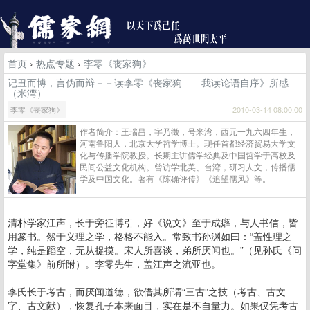
首页
›
热点专题
›
李零《丧家狗》
记丑而博，言伪而辩－－读李零《丧家狗——我读论语自序》所感
（米湾）
李零《丧家狗》
2010-03-14 08:00:00
作者简介：王瑞昌，字乃徵，号米湾，西元一九六四年生，
河南鲁阳人，北京大学哲学博士。现任首都经济贸易大学文
化与传播学院教授。长期主讲儒学经典及中国哲学于高校及
民间公益文化机构。曾访学北美、台湾，研习人文，传播儒
学及中国文化。著有《陈确评传》《追望儒风》等。
清朴学家江声，长于旁征博引，好《说文》至于成癖，与人书信，皆
用篆书。然于义理之学，格格不能入。常致书孙渊如曰：“盖性理之
学，纯是蹈空，无从捉摸。宋人所喜谈，弟所厌闻也。”（见孙氏《问
字堂集》前所附）。李零先生，盖江声之流亚也。
李氏长于考古，而厌闻道德，欲借其所谓“三古”之技（考古、古文
字、古文献），恢复孔子本来面目，实在是不自量力。如果仅凭考古