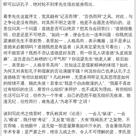
即可以识孔子，绝对轮不到李先生现在挺身而出。
看李先生这篇序文，觉其颇有“记丑而博”、“言伪而辩”之风。对此，与
之争论是没有用的。对其所不明之道理，他是不会愿意去明白的。这
里仅问其一个问题：道德是否可以绝弃？想其当会回答曰：“道德很脆
弱，但是还是不可绝弃。”如此一来，便会生出一连串问题：你既然说
梁漱瞑先生不畏权势，表里如一，人格高尚，表示佩服，这不是承认
道德未必脆弱吗？道德既然是有益者（从其肯定梁先生可看出），为
何不能宣讲？既然不否认道德是好东西，而一听见人讲道德“头皮就发
麻”，这岂是自己标榜的“心平气和”？你说梁先生“他老人家，前后如
一，表里如一，人格非常高尚”，岂知这正是儒家精神的体现？如此，
为何又对表彰孔子和儒家的言论满腹牢骚？何况你自己也承认孔子之
道德格言“有些比较精彩”？凡此种种，无需多辩即足见其思理是如何
的绞绕不通、顾此失彼！若拿出“我是个自由散漫的人”、“我最不喜欢
过有组织的生活，甭管什么组织”来辩护，也不成其为理由。有些组织
生活可以不过，但作为一个学者，自己的思想不能无组织无收束。散
漫无纪，任性而行，难免遗人“为老不尊”之诮！
谈到写此书之情景时，李氏称其对《论语》，一会儿“纵读”，一会
儿“横读”，既仔细“考证”，又反复“筛选”，大有“既竭吾才”之架势。不
言而喻，在他眼中，这无疑一部是凝聚着如许汗水的、含金量很高的
学术专著；是严肃之作，绝非儿戏之作。令人不可理解的是，李氏居