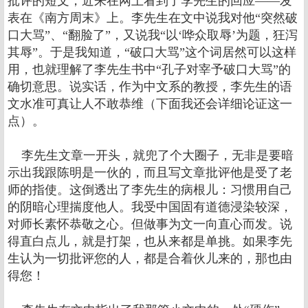
批评的短文，近来在网上看到了李先生的回应——发
表在《南方周末》上。李先生在文中说我对他“突然破
口大骂”、“翻脸了”，又说我“以‘哗众取辱’为题，狂泻
其辱”。于是我知道，“破口大骂”这个词居然可以这样
用，也就理解了李先生书中“孔子对宰予破口大骂”的
确切意思。说实话，作为中文系的教授，李先生的语
文水准可真让人不敢恭维（下面我还会详细论证这一
点）。
李先生文章一开头，就兜了个大圈子，无非是要暗
示出我跟陈明是一伙的，而且写文章批评他是受了老
师的指使。这倒透出了李先生的病根儿：习惯用自己
的阴暗心理揣度他人。我受中国固有道德浸染较深，
对师长素怀恭敬之心。但做事为文一向直心而发。说
得直白点儿，就是打架，也从来都是单挑。如果李先
生认为一切批评您的人，都是合着伙儿来的，那也由
得您！