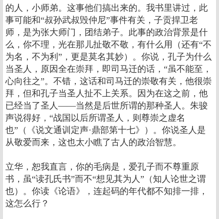
的人，小师弟。这事他们搞出来的。我书里讲过，此
事可能和“叔孙武叔毁仲尼”事件有关，子贡捍卫老
师，是为张大师门，团结弟子。此事的政治背景是什
么，你不理，光在那儿扯敬不敬，有什么用（还有“不
为名，不为利”，更是莫名其妙）。你说，孔子为什么
当圣人，原因全在崇拜，即司马迁的话，“虽不能至，
心向往之”。不错，这话和司马迁的崇敬有关，他很崇
拜，但和孔子当圣人扯不上关系。因为在这之前，他
已经当了圣人——当然是后世所谓的那种圣人。朱骏
声说得好，“战国以后所谓圣人，则尊崇之虚名
也”（《说文通训定声·鼎部第十七》）。你说圣人是
从敬爱而来，这也太小瞧了古人的政治智慧。
立华，恕我直言，你的毛病是，爱孔子而不尊重原
书，虽“读孔氏书”而不“想见其为人”（知人论世之谓
也）。你读《论语》，连起码的年代都不知排一排，
这怎么行？