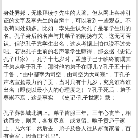
身处异邦，无缘拜读李先生的大著。但从网上各种引
证的文字及李先生的自辩中，可以看到一些观点。不
敢苟同处颇多。比如，李先生认为孔子是靠学生出的
名。孔子身后的名声与其弟子的阐扬有关，这无可否
认。但说孔子靠学生出名，这从考据上怕也说不过去
吧。若说孔子生前的名声靠学生赚得，那么据《史记·
孔子世家》，孔子十七岁时，孟釐子已于临终前嘱其
子弟从学于孔子，那时他的弟子在哪儿？孔子五十仕
于鲁，“由中都宰为司空，由司空为大司寇”，于孔子
声名宣扬最力的子贡，当时只有十九岁，究竟谁靠谁
出名（即使以最小人的心理度之）？孔子死后，弟子
尊崇不衰，这是事实。《史记·孔子世家》载：
孔子葬鲁城北泗上。弟子皆服三年。三年心丧毕，相
诀而去，则哭，各复尽哀。或复留。唯子贡庐于冢
上，凡六年，然后去。弟子及鲁人往从冢而家者，百
有余室，因命曰“孔里”。