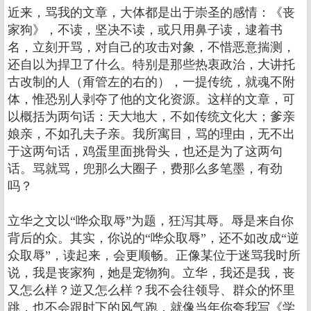
近来，骂我的文章，大体都是出于崇圣的感情：《丧
家狗》，不读，坚决不读，或只用鼻子读，逮着书
名，立刻开骂，对自己的攻击对象，不惜恶意揣测，
还自以为捍卫了什么。特别是那些热衷政治，大讲托
古改制的人（甭管左的右的），一提传统，就魂不附
体，惟恐别人剥夺了他的文化资源。这样的文章，可
以概括为两句话：天大地大，不如传统文化大；爹亲
娘亲，不如孔夫子亲。我所寓目，骂的理由，无不出
于这两句话，鸡蛋里面挑骨头，也还是为了这两句
话。骂就骂，兜那么大圈子，费那么多笔墨，有劲
吗？
立华之文以“哗众取辱”为题，狂泻其辱。辱是来自你
背后的众。其实，你说的“哗众取辱”，还不如改成“逆
众取辱”，读起来，会更顺畅。正像某位于迷骂我时所
说，我是丧家狗，她是宠物狗。立华，我还是我，丧
又怎么样？逆又怎么样？我不会往领导、群众的怀里
跳，也不会跟时下的风气跑，就像当年你夸我写《学