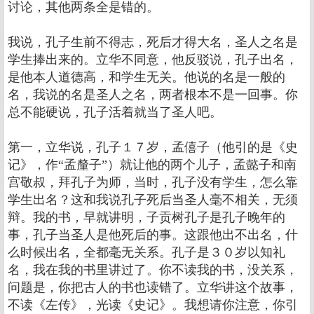
讨论，其他两条全是错的。
我说，孔子生前不得志，死后才得大名，圣人之名是
学生捧出来的。立华不同意，他反驳说，孔子出名，
是他本人道德高，和学生无关。他说的名是一般的
名，我说的名是圣人之名，两者根本不是一回事。你
总不能硬说，孔子活着就当了圣人吧。
第一，立华说，孔子１７岁，孟僖子（他引的是《史
记》，作“孟釐子”）就让他的两个儿子，孟懿子和南
宫敬叔，拜孔子为师，当时，孔子没有学生，怎么靠
学生出名？这和我说孔子死后当圣人毫不相关，无须
辩。我的书，早就讲明，子贡树孔子是孔子晚年的
事，孔子当圣人是他死后的事。这跟他出不出名，什
么时候出名，全都毫无关系。孔子是３０岁以知礼
名，我在我的书里讲过了。你不读我的书，没关系，
问题是，你把古人的书也读错了。立华讲这个故事，
不读《左传》，光读《史记》。我想请你注意，你引