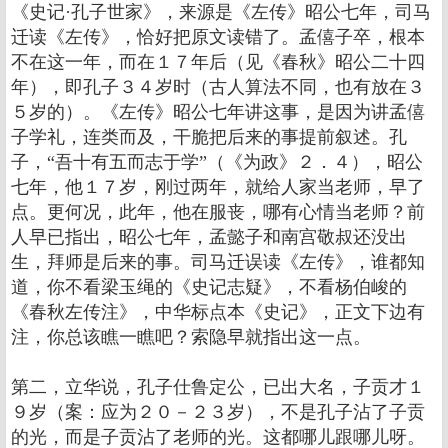
《史记·孔子世家》，来源是《左传》昭公七年，司马
迁读《左传》，恰好把原文读错了。孟僖子卒，根本
不在这一年，而在１７年后（见《春秋》昭公二十四
年），即孔子３４岁时（古人算法不同，也有放在３
５岁的）。《左传》昭公七年讲这事，是因为讲孟僖
子学礼，连类而及，干脆把后来的事提前叙述。孔
子，“吾十有五而志于学”（《为政》２．４），昭公
七年，他１７岁，刚过两年，就给人家当老师，早了
点。更何况，此年，他在服丧，哪有心情当老师？前
人早已指出，昭公七年，孟懿子和南宫敬叔还没出
生，拜师是后来的事。司马迁误读《左传》，谁都知
道，你不看梁玉绳的《史记志疑》，不看杨伯峻的
《春秋左传注》，中华标点本《史记》，正文下边有
注，你总该瞧一瞧吧？索隐早就指出这一点。
第二，立华说，孔子仕鲁定公，已出大名，子贡才１
９岁（案：应为２０－２３岁），不是孔子沾了子贡
的光，而是子贡沾了老师的光。这都哪儿跟哪儿呀。