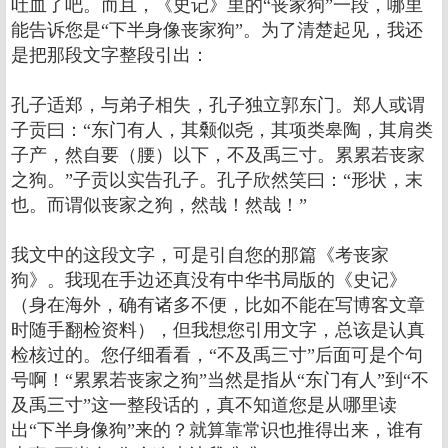
吐血了吧。而且，《史记》里的“丧家狗”一段，哪里
能告诉您是“下半身像丧家狗”。为了清楚起见，我还
是把那段文字整段引出：
孔子适郑，与弟子相失，孔子独立郭东门。郑人或谓
子贡曰：“东门有人，其颡似尧，其项类皋陶，其肩类
子产，然自要（腰）以下，不及禹三寸。累累若丧家
之狗。”子贡以实告孔子。孔子欣然笑曰：“形状，末
也。而谓似丧家之狗，然哉！然哉！”
我文中的这段文字，可是引自您的那篇《考丧家
狗》。我现在手边还真没有中华书局版的《史记》
（身在海外，确有诸多不便，比如不能在写博客文章
时随手翻检资料），但我想您引用文字，总该是认真
检核过的。您仔细看看，“不及禹三寸”后面可是个句
号啊！“累累若丧家之狗”当然是指从“东门有人”到“不
及禹三寸”这一整段话的，真不知道您是从哪里读
出“下半身像狗”来的？就算靠常识也推得出来，谁有