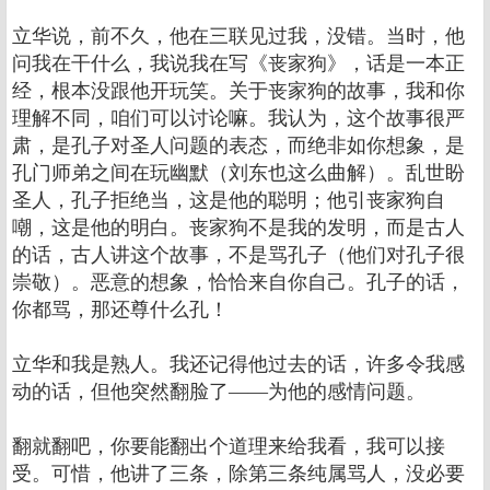
立华说，前不久，他在三联见过我，没错。当时，他
问我在干什么，我说我在写《丧家狗》，话是一本正
经，根本没跟他开玩笑。关于丧家狗的故事，我和你
理解不同，咱们可以讨论嘛。我认为，这个故事很严
肃，是孔子对圣人问题的表态，而绝非如你想象，是
孔门师弟之间在玩幽默（刘东也这么曲解）。乱世盼
圣人，孔子拒绝当，这是他的聪明；他引丧家狗自
嘲，这是他的明白。丧家狗不是我的发明，而是古人
的话，古人讲这个故事，不是骂孔子（他们对孔子很
崇敬）。恶意的想象，恰恰来自你自己。孔子的话，
你都骂，那还尊什么孔！
立华和我是熟人。我还记得他过去的话，许多令我感
动的话，但他突然翻脸了——为他的感情问题。
翻就翻吧，你要能翻出个道理来给我看，我可以接
受。可惜，他讲了三条，除第三条纯属骂人，没必要