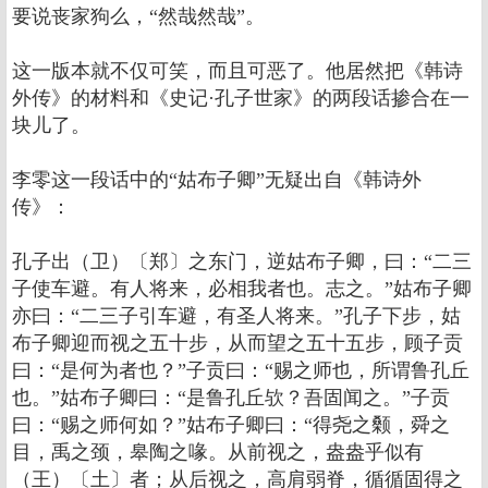
要说丧家狗么，“然哉然哉”。
这一版本就不仅可笑，而且可恶了。他居然把《韩诗
外传》的材料和《史记·孔子世家》的两段话掺合在一
块儿了。
李零这一段话中的“姑布子卿”无疑出自《韩诗外
传》：
孔子出（卫）〔郑〕之东门，逆姑布子卿，曰：“二三
子使车避。有人将来，必相我者也。志之。”姑布子卿
亦曰：“二三子引车避，有圣人将来。”孔子下步，姑
布子卿迎而视之五十步，从而望之五十五步，顾子贡
曰：“是何为者也？”子贡曰：“赐之师也，所谓鲁孔丘
也。”姑布子卿曰：“是鲁孔丘欤？吾固闻之。”子贡
曰：“赐之师何如？”姑布子卿曰：“得尧之颡，舜之
目，禹之颈，皋陶之喙。从前视之，盎盎乎似有
（王）〔土〕者；从后视之，高肩弱脊，循循固得之