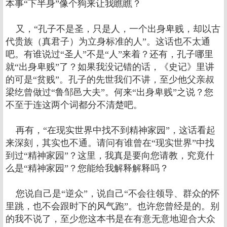
本事“下半身”像个狗来让我瞧瞧？
又，“孔子不是圣，只是人，一个出身卑贱，却以古
代贵族（真君子）为立身标准的人”。这话也不太通
吧。有谁说过“圣人”不是“人”来着？还有，孔子哪里
就“出身卑贱”了？如果我没记错的话，《史记》里讲
的可是“贫贱”。孔子的先世我们不讲，至少他父亲叔
梁纥曾做过“鲁邹邑大夫”。何来“出身卑贱”之说？您
不至于连这两个词都分不清楚吧。
再有，“在现实世界中找不到精神家园”，这话看起
来深刻，其实也不通。请问有谁曾在“现实世界”中找
到过“精神家园”？这里，我真是要向您请教，究竟什
么是“精神家园”？您能给我解释解释吗？
您说自己是“逆众”，说自己“不会往领导、群众的怀
里跳，也不会跟时下的风气跑”。也许您曾经是的。别
的我不说了，至少您这本书是在有意无意地迎合大众