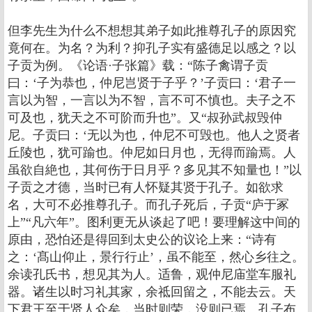
但李先生为什么不想想其弟子如此推尊孔子的原因究
竟何在。为名？为利？抑孔子实有盛德足以感之？以
子贡为例。《论语·子张篇》载：“陈子禽谓子贡
曰：‘子为恭也，仲尼岂贤于子乎？’子贡曰：‘君子一
言以为智，一言以为不智，言不可不慎也。夫子之不
可及也，犹天之不可阶而升也”。又“叔孙武叔毁仲
尼。子贡曰：‘无以为也，仲尼不可毁也。他人之贤者
丘陵也，犹可踰也。仲尼如日月也，无得而踰焉。人
虽欲自絶也，其何伤于日月乎？多见其不知量也！”以
子贡之才德，当时已有人怀疑其贤于孔子。如欲求
名，大可不必推尊孔子。而孔子死后，子贡“庐于冢
上”“凡六年”。图利更无从谈起了吧！要理解这中间的
原由，恐怕还是得回到太史公的议论上来：“诗有
之：‘髙山仰止，景行行止’，虽不能至，然心乡往之。
余读孔氏书，想见其为人。适鲁，观仲尼庙堂车服礼
器。诸生以时习礼其家，余祗回留之，不能去云。天
下君王至于贤人众矣，当时则荣，没则已焉。孔子布