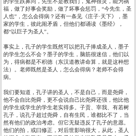
的学生跌鼻问，先生不是教我们，鬼神很灵，能为祸
福，做了好事会奖励，做了坏事会惩罚，“今先生，圣
人也”，怎么会得病？还有一条见《庄子·天下》，墨
家的学生，彼此闹矛盾，但他们都诵读《墨经》，
都“以巨子为圣人”。
事实上，孔子的学生既然可以把孔子捧成圣人，墨子
的学生怎么不会？墨子的学生，脑筋很迷信，他们以
为，得病都是不积德（东汉道教讲命算，就是这种想
法）。老师既然是圣人，怎么会得病？老师不会得
病。
我们要知道，孔子讲的圣人，不是自己，而是尧舜，
他不会自比尧舜，更不会说自己比尧舜还强，他比他
的学生或学生的学生老实得多。子贡、宰我、有若树
孔子，说孔子超过尧舜，自有生民，谁都比不了，当
然有他们的政治考虑。但它无疑违反了孔子的意愿。
他们的拍，或曰修正，对后世影响很大，从此，圣人