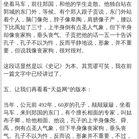
坐着马车，前往郑国，和他的学生走散。他独自站在
郭城的东门外，等候。有个郑人跟子贡说，东门外站
着个人，脑门像尧，脖子像皋陶，肩膀像子产，腰以
下比禹短了三寸，上半身倒有点圣人气象，但下半身
却像丧家狗，垂头丧气。子贡把他的话一五一十告诉
孔子，孔子不以为忤，反而平静地说，形象，并不重
要，但说我像丧家狗，很对很对。
这段话显然是以《史记》为本。其荒谬可笑，我在前
一篇文字中已经讲过了。
五、让我们再看看“天益网”的版本：
当年，公元前 492年，60岁的孔子，颠颠簸簸，坐着
马车，来到郑国的东门，有个擅长相面的专家，叫姑
布子卿，给他相面。他说，孔子的上半身像尧、舜、
禹，倒有点圣人气象，但下半身像丧家狗，垂头丧
气。孔子不以为忤，反而说，形象并不重要，不过，