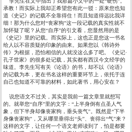
李先生在文中指出了我那篇小文中的一处“硬伤”。
承教！而实际上我却正希望您有此一驳：原来您也知
道《史记》的记载不全靠得住！而且知道得远比我详
细！那为什么您对“丧家狗”这一段记载的真实性就不
加怀疑了呢？从您“自序”的引文看，您显然用的是
《史记》里的记载。而实际上，这也正是您这一书名
给人以不容质疑的印象的由来。如果您以《韩诗外
传》为根据，恐怕相信的人就没这么多了吧。《史记·
孔子世家》的很多处记载，其实都有西汉今文经学的
味道。李先生写有关《论语》的书，却不以《论语》
的记载为本，更在书名这样的重要环节上，依托于连
自己也知道不可靠的材料，如此著书，用心安在？
说您语文不过关，其实是我前一篇文章里就想写
的。就举您“自序”里的文字：“上半身倒有点圣人气
象，但下半身却像丧家狗，垂头丧气”。既然是“下半
身像丧家狗”，又从哪里垂得出“头”、丧得出“气”来？
这样的文字，让任何一个语文老师读到了，怕是都要