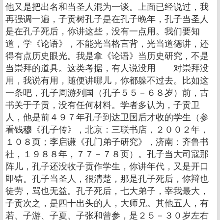
他又是把出名和当圣人混为一谈。上面已经说过，我
再强调一遍，子贡树孔子是在孔子晚年，孔子当圣人
是在孔子死后，你讲这些，没有一点用。我们要知
道，学《论语》，不能光当格言背，光当道德讲，还
得有点历史眼光。我是拿《论语》当历史研究，不是
当崇拜的道具。这类考据，有人说没用——对崇拜没
用，我说有用，随便讲哪儿，你都躲不过去。比如这
一条吧，孔子周游列国（孔子５５－６８岁）前，古
书关于子贡，没有任何材料。学者多认为，子贡卫
人，他是前４９７年孔子到达卫国后才收的学生（参
看钱穆《孔子传》，北京：三联书店，２００２年，
１０８页；李启谦《孔门弟子研究》，济南：齐鲁书
社，１９８８年，７７－７８页）。孔子当大司寇那
阵儿，孔子还没收子贡作学生，你讲年代，又是开口
即错。孔子当圣人，很清楚，那是孔子死后，你辩也
徒劳，骂也无益。孔子死后，七大弟子，宰我最大，
子贡次之，是四十出头的人，大师兄。其他五人，有
若、子游、子夏、子张和曾参，是２５－３０岁左右