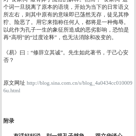
个词一旦脱离了原本的语境，开始为当下的日常语义
所左右，则其中原有的意味即已荡然无存，徒见其狰
狞、险恶了。用它来指称任何人，都将是一种侮辱。
以此作为孔子一生的象征所造成的恶劣影响，恐怕是
再“高明”的“过度诠释”，也无法消除和改变的。
《易》曰：“修辞立其诚”。先生如此著书，于己心安
否？
原文网址
http://blog.sina.com.cn/s/blog_4a0434cc010009
6u.html
附录