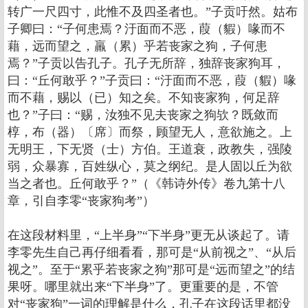
转广一尺四寸，此惟不及四圣者也。”子贡吁然。姑布
子卿曰：“子何患焉？汙面而不恶，葭（貑）喙而不
藉，远而望之，羸（累）乎若丧家之狗，子何患
焉？”子贡以告孔子。孔子无所辞，独辞丧家狗耳，
曰：“丘何敢乎？”子贡曰：“汙面而不恶，葭（貑）喙
而不藉，赐以（已）知之矣。不知丧家狗，何足辞
也？”子曰：“赐，汝独不见夫丧家之狗欤？既敛而
椁，布（器）〔席〕而祭，顾望无人，意欲施之。上
无明王，下无贤（士）方伯。王道衰，政教失，强陵
弱，众暴寡，百姓纵心，莫之纲纪。是人固以丘为欲
当之者也。丘何敢乎？”（《韩诗外传》卷九第十八
章，引自李零“丧家狗考”）
在这段材料里，“上半身”“下半身”更无从谈起了。请
李零先生自己再仔细看看，那可是“从前视之”、“从后
视之”。至于“累乎若丧家之狗”那可是“远而望之”的结
果呀。哪里就出来“下半身”了。更重要的是，不管
对“丧家狗”一词的理解是什么，孔子在这段话里都没