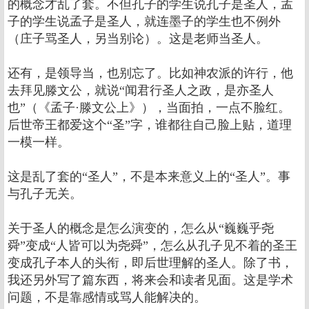
的概念才乱了套。不但孔子的学生说孔子是圣人，孟
子的学生说孟子是圣人，就连墨子的学生也不例外
（庄子骂圣人，另当别论）。这是老师当圣人。
还有，是领导当，也别忘了。比如神农派的许行，他
去拜见滕文公，就说“闻君行圣人之政，是亦圣人
也”（《孟子·滕文公上》），当面拍，一点不脸红。
后世帝王都爱这个“圣”字，谁都往自己脸上贴，道理
一模一样。
这是乱了套的“圣人”，不是本来意义上的“圣人”。事
与孔子无关。
关于圣人的概念是怎么演变的，怎么从“巍巍乎尧
舜”变成“人皆可以为尧舜”，怎么从孔子见不着的圣王
变成孔子本人的头衔，即后世理解的圣人。除了书，
我还另外写了篇东西，将来会和读者见面。这是学术
问题，不是靠感情或骂人能解决的。