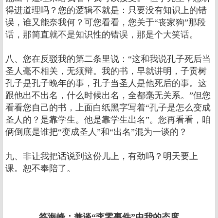
得进道理吗？您的逻辑不就是：只要没有知识上的错
误，谁又能奈我何？可您看看，您关于“丧家狗”那段
话，那简直就不是知识性的错误，那是个大笑话。
八、您在反驳我的第二条里说：“这和我说孔子死后当
圣人毫不相关，无须辩。我的书，早就讲明，子贡树
孔子是孔子晚年的事，孔子当圣人是他死后的事。这
跟他出不出名，什么时候出名，全都毫无关系。”但您
看看您自己的书，上面白纸黑字写着“孔子是怎么变成
圣人的？是靠学生。他是靠学生出名”。您再看看，咱
俩倒底是谁把“变成圣人”和“出名”混为一谈的？
九、非让我把话说到这份儿上，有劲吗？明天要上
课。恕不奉陪了。
答海峰：兼谈“李零事件”中我的态度