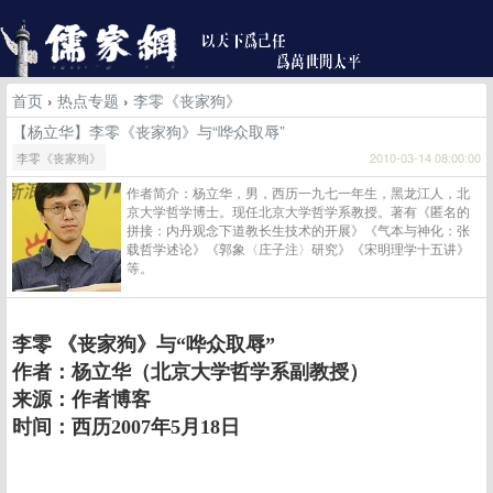
首页
›
热点专题
›
李零《丧家狗》
【杨立华】李零《丧家狗》与“哗众取辱”
李零《丧家狗》
2010-03-14 08:00:00
作者简介：杨立华，男，西历一九七一年生，黑龙江人，北
京大学哲学博士。现任北京大学哲学系教授。著有《匿名的
拼接：内丹观念下道教长生技术的开展》《气本与神化：张
载哲学述论》《郭象〈庄子注〉研究》《宋明理学十五讲》
等。
李零 《丧家狗》与“哗众取辱”
作者：杨立华（北京大学哲学系副教授）
来源：作者博客
时间：西历2007年5月18日