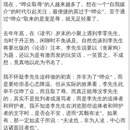
现在，“哗众取辱”的人越来越多了。想在一个“自我媒
介”的时代引起关注，最便捷的莫过于“哗众”。至于通
过“哗众”取来的是宠是辱，就无足轻重了。
去年年底，在《读书》岁末的小聚上遇到李零先生。
当时于丹正热，闲聊时不免谈及。自然也谈到李先生
将要出版的《论语》注本。李先生说要以《丧家狗》
为题，还以为是有激而发的玩笑话，一笑置之。不成
想，竟真地以此为书名了。
我不怀疑李先生这样做的初衷：并非为了“哗众”，而
是要给崇圣心态降温。但从实际的效果看，李先生此
举不仅哗了众，而且取了辱。而真正能辱没李先生
的，其实不是批判者或漫骂者，而是李先生的追捧者
和辩护者。我不知道李先生在浏览那些追捧者和辩护
者的文字时，是否会不安，进而“其颡有泚”。如果
有，那一定如孟子所说：“夫泚也，非为人泚，中心而
达诸面目者也”。