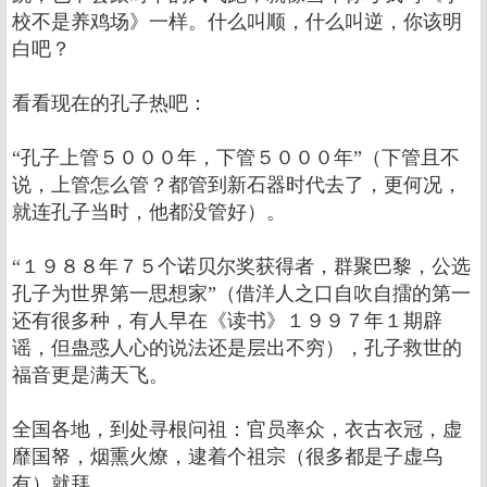
校不是养鸡场》一样。什么叫顺，什么叫逆，你该明
白吧？
看看现在的孔子热吧：
“孔子上管５０００年，下管５０００年”（下管且不
说，上管怎么管？都管到新石器时代去了，更何况，
就连孔子当时，他都没管好）。
“１９８８年７５个诺贝尔奖获得者，群聚巴黎，公选
孔子为世界第一思想家”（借洋人之口自吹自擂的第一
还有很多种，有人早在《读书》１９９７年１期辟
谣，但蛊惑人心的说法还是层出不穷），孔子救世的
福音更是满天飞。
全国各地，到处寻根问祖：官员率众，衣古衣冠，虚
靡国帑，烟熏火燎，逮着个祖宗（很多都是子虚乌
有）就拜。