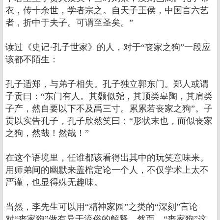
衣，传十余世，学者宗之。自天子王侯，中国言六艺
者，折中于夫子。可谓至圣矣。”
读过《史记·孔子世家》的人，对于“丧家之狗”一段应
该都不陌生：
孔子适郑，与弟子相失。孔子独立郭东门。郑人或谓
子贡曰：“东门有人。其颡似尧，其顶类皋陶，其肩类
子产，然自要以下不及禹三寸。累累若丧家之狗”。子
贡以实告孔子，孔子欣然笑曰：“形状末也，而似丧家
之狗，然哉！然哉！”
在这个语境里，任谁都该看得出其中的玩笑意味来。
用师弟间的幽默来盖棺定论一个人，不仅学术上太不
严谨，也显得殊无趣味。
当然，李先生可以用“精神家园”之类的“深刻”言论
对“丧家狗”做有异于流俗的解释。然而，“丧家狗”这