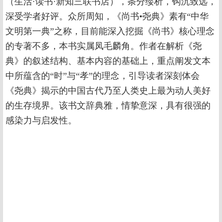
（生活·读书·新知三联书店），条分缕析，钩沉致远，
深受学者好评。众所周知，《尚书•尧典》素有“中华
文明第一典”之称，目前能深入挖掘《尚书》核心理念
的专著不多，本书实属凤毛麟角。作者在解析《尧
典》的叙述结构、基本内容的基础上，重点阐发文本
中所蕴含的“时”与“孝”的理念，引导读者深刻体会
《尧典》揭示的中国古代乃至人类史上最为动人美好
的生存境界。该书文辞典雅，情挚意深，具有很强的
感染力与启发性。