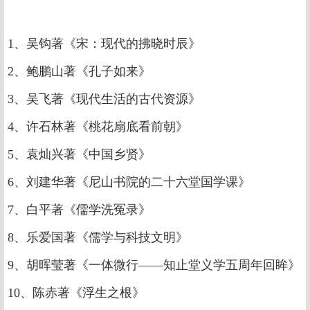
1、吴钩著《宋：现代的拂晓时辰》
2、鲍鹏山著《孔子如来》
3、吴飞著《现代生活的古代资源》
4、许石林著《桃花扇底看前朝》
5、袁灿兴著《中国乡贤》
6、刘建华著《尼山书院的二十六堂国学课》
7、白平著《儒学洗冤录》
8、乐爱国著《儒学与科技文明》
9、胡晖莹著《一体微行——知止堂义学五周年回眸》
10、陈赤著《浮生之根》