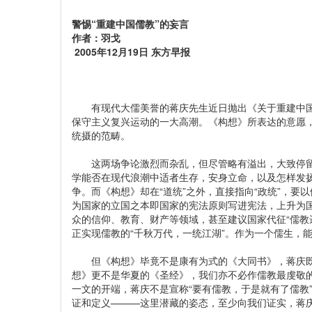
警惕“重建中国儒教”的妄言
作者：羽戈
2005年12月19日 东方早报
有现代大儒美誉的蒋庆先生近日抛出《关于重建中国
保守主义复兴运动的一大高潮。《构想》所表达的意愿，远
统摄的范畴。
这两场争论激烈而杂乱，但尽管略有溢出，大致停留于
学能否在现代浪潮中适者生存，安身立命，以及怎样发扬
争。而《构想》却在“道统”之外，直接指向“政统”，要以
为国家的立国之本即国家的宪法原则写进宪法，上升为国
众的信仰、教育、财产等领域，甚至建议国家代征“儒教
正实现儒教的“千秋万代，一统江湖”。作为一个儒生，
但《构想》毕竟不是康有为式的《大同书》，蒋庆既
想》更不是华夏的《圣经》，我们亦不必作儒教最虔敬
一文的开端，蒋庆不是宣称“要有儒教，于是就有了儒教
证和定义———这里潜藏的姿态，至少向我们证实，蒋