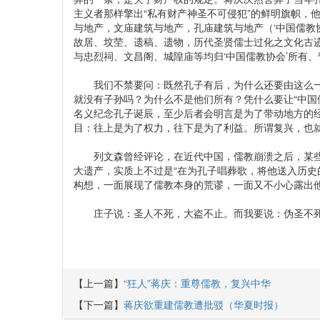
主义者那样擎出“私有财产神圣不可侵犯”的鲜明旗帜，
与地产，文庙建筑与地产，孔庙建筑与地产（‘中国儒教
故居、坟茔、遗稿、遗物，历代圣贤儒士过化之文化古
与忠烈祠、文昌阁、城隍庙等均归‘中国儒教协会’所有、
我们不禁要问：既然孔子有后，为什么还要由这么一个
就没有子孙吗？为什么不是他们所有？凭什么要让“中国
名义纪念孔子诞辰，至少后者会明言是为了带动地方的经
目：往上是为了权力，往下是为了利益。所谓复兴，也
列文森曾经评论，在近代中国，儒教崩溃之后，某些
大遗产，实质上不过是“在为孔子唱葬歌，将他送入历史
构想，一面展现了儒教本身的荒谬，一面又不小心露出
庄子说：圣人不死，大盗不止。而我要说：伪圣不死
【上一篇】
“狂人”蒋庆：重尊儒教，复兴中华
【下一篇】
蒋庆欲重建儒教遭批驳（华夏时报）