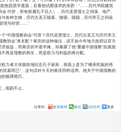
他犹抱琵琶半遮面，且看他试图谋求的东西：“……历代书院建筑
协会’代管，所有权属孔子后人），历代圣贤儒士之祠庙、地产、
迹与各种文物，历代古圣王陵墓、陵寝、陵园，历代帝王之祠庙
管理与经营……”
“中国儒教协会”代管？历代圣贤儒士、历代古圣王与历代帝王
儒教协会”来支配？蒋庆的这种做法，还不如今年地方政府以官方
济效益，而蒋庆的半遮半掩，却暴露了他“重建中国儒教”的真面
就不再是儒教的再生，而是权力与利益的再分配。
权力者大张旗鼓地纪念孔子诞辰，表面上是为了继承民族的伟
的坟墓而已”。这句话对今天的蒋庆同样适用。他关于中国儒教的
他的狐狸尾巴。
，闹剧不止。
分享到：
新浪微博
微信
QQ空间
更多