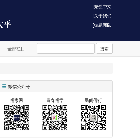
[繁體中文]
[关于我们]
[编辑团队]
全部栏目
搜索
微信公众号
儒家网
青春儒学
民间儒行