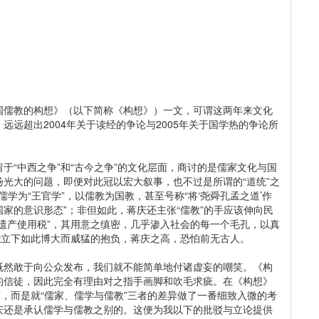
儒教的构想》（以下简称《构想》）一文，可谓这两年来文化
远超出2004年关于读经的争论与2005年关于国学热的争论所
“中西之争”和“古今之争”的文化层面，商讨的是儒家文化与国
光大的问题，即便对此冠以宏大叙事，也不过是所谓的“道统”之
儒学为“王官学”，以儒教为国教，甚至号称“将‘尧舜孔孟之道’作
家的意识形态”；非但如此，蒋庆还主张“儒教”的手应该伸向民
遗产使用税”，其用意之缜密，几乎渗入社会的每一个毛孔，以真
能立下如此博大而威猛的抱负，蒋庆之高，恐怕前无古人。
然敢于向公众发布，我们就不能简单地付诸虚妄的嘲笑。《构
的信徒，因此完全有理由对之指手画脚和吹毛求疵。在《构想》
”，而是就“儒家、儒学与儒教”三者的差异做了一番细致入微的考
庆还是承认儒学与儒教之别的。这便为我以下的批驳与立论提供