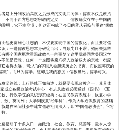
者是上升到政治高度之后形成的文明共同体：儒教不仅是政治
——不同于西方思想对宗教的定义———儒教确实存在于中国的
的黎明，它不幸崩溃，但这正构成了今日的蒋庆召唤与重建“儒教
比他更富雄心壮志的，不仅要实现中国的儒教化，而且要将儒
常识：一是儒教思想本身破绽百出，自顾尚且不暇，如何去拯救
又有哪个国家愿意重温政教合一的噩梦？这里我很同意美国汉学
—不但是儒教，任何一个企图将魔爪探入政治权力的宗教，都应
它走得太远，“吃人”的字眼又会爬满历史的书页。而依照蒋庆的
儒教”，而只为儒学。这却是我的态度：儒教当死，儒学可兴。
攻坚路线：上行路线正如前述，就是要实现政教合一，其具体
国家成立各级政治考试中心，有志从政者必须通过《四书》《五
党校、行政学院的意识形态经典；在国民教育系统中，恢复小学
语、数、英同列；大学则恢复“经学科”，作为大学通识教育的基础
就是在民间社会中建立儒教社团法人，即“中国儒教协会”，它将
计数。
路指明了十条入口，如政治、社会、教育、慈善等，最令人惊
夫子的“君子喻于义，小人喻于利”的谆谆教诲，但也没有如自由