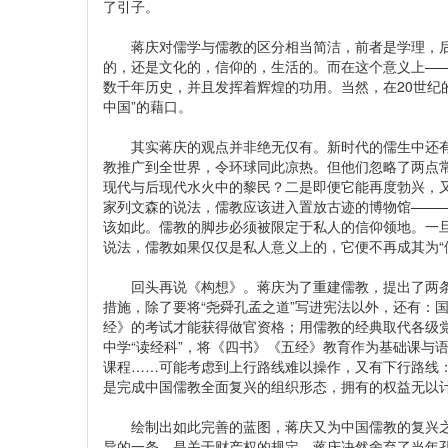
了引子。
蒋庆对儒学与儒教的区分相当简洁，前者是学理，后
的，还是文化的，信仰的，生活的。而在这个意义上—
数千年历史，并且发挥着辉煌的功用。当然，在20世纪
中国”的藉口。
其实蒋庆的观点并非绝无仅有。新时代的儒生中还有
教推广到全世界，令环球同此凉热。但他们忽略了两点
现代与后现代水火中的黎民？二是即便它能再度勃兴，
家列文森的说法，儒教应该进入置放古迹的博物馆——
该如此。儒教的脚步必须被限定于私人的信仰领地。一旦
说法，儒教如果仅仅是私人意义上的，它便不再成其为“
回头再说《构想》。蒋庆为了重建儒教，提出了两条
措施，除了要将“尧舜孔孟之道”写进宪法以外，还有：
经》的考试才能获得做官资格；用儒教的经典取代各级
中学“读经科”，将《四书》《五经》教育作为基础课与
课程……可能考虑到上行路线难以操作，又有下行路线：
是完成中国儒教全面复兴的组织形态，拥有的权益无以
绘制出如此完善的蓝图，蒋庆又为中国儒教的复兴之
异的一条，是关于财产权的规定。蒋庆决然舍弃了当年孔