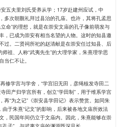
投崇安五夫里刘氏受养从学；17岁赴建州应试，中
，多次朝觐礼拜过县治的孔庙。也许，其将孔孟思
民立命”的理想，就是在崇安文庙的孔子像前萌发与
丰，已成为崇安有相当名望的人物。这时的知县邀
不过。二贤祠所祀的赵清献是在崇安任过知县、后
的师祖、人称“武夷先生”的大理学家，朱熹理学思
自当仁不让。
绳再修学宫与学舍，“学宫旧无田，彦绳核发寺田二
寺田产归学宫所有，创立“学田制”，用于维系学宫
，再“为之记”《崇安县学田记》表示赞赏。如同朱
，由于朱熹“记文”的影响，后来被各地文庙所效法
文，民国年间仍立于文庙内。因此，朱熹能够在崇
南方孔子”，与武夷文庙的渊源既深且长。