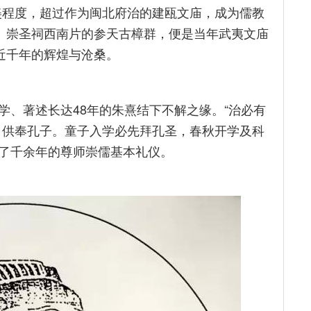
美程度，超过作为闽北府治的建瓯文庙，成为儒教
侧、崇圣祠西南片的参天古樟群，便是当年武夷文庙
近千年的辉煌与沧桑。
学、著述长达48年的朱熹结下不解之缘。“治必有
，供奉孔子。童子入学必先拜孔圣，春秋开学及科
了千余年的尊师崇儒基本礼仪。