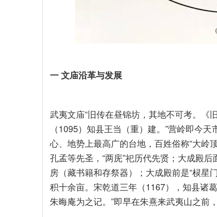
一 文庙沿革与发展
武夷文庙“旧传在昼锦坊，其地不可考。《
（1095）知县王当（重）建。”营岭即今
心、地势上最高广的台地，百姓俗称“大岭顶
孔孟等先圣，“两庑”祀历代先贤；大成殿后面
房（藏书籍和存祭器）；大成殿前是“棂星门”
积十余亩。宋乾道三年（1167），知县诸
朱晦庵为之记。”即早在朱熹来武夷山之前