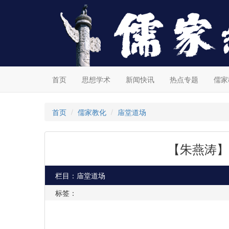
首页
思想学术
新闻快讯
热点专题
儒家
首页
儒家教化
庙堂道场
【朱燕涛】
栏目：庙堂道场
标签：