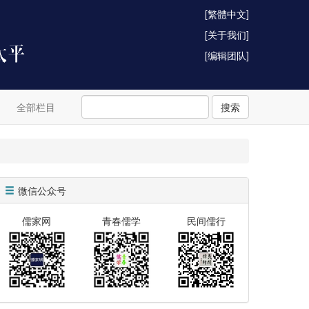
[繁體中文]
[关于我们]
[编辑团队]
全部栏目
搜索
微信公众号
儒家网
青春儒学
民间儒行