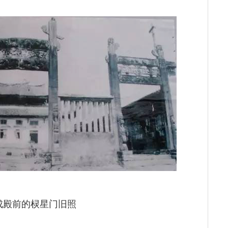
成殿前的棂星门旧照