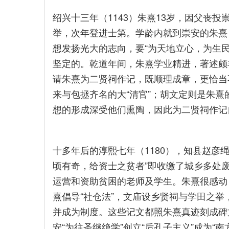
绍兴十三年（1143）朱熹13岁，因父丧
举，次年登进士第。学龄内就到崇安的朱熹
想发扬光大的志向，要“为天地立心，为生
坚定的。乾道年间，朱熹学业精进，著述颇
请朱熹为二贤祠作记，既顺理成章，更恰当
来与包拯齐名的大“清官”；胡文定则是朱熹
想的形成深受他们熏陶，因此为二贤祠作记
十多年后的淳熙七年（1180），知县赵彦
顷有奇，给资士之贫者”即收缴了城乡多处废
运营和资助贫困的老师及学生。朱熹很感动
熹倡导“社仓法”，文庙设乡贤祠与学田之举
并成为制度。这些记文都照朱熹真迹刻成碑
安“为往圣继绝学”创立“后孔子主义”成为“