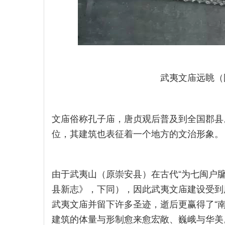
武夷文庙远眺（图
文庙俗称孔子庙，唐贞观后普及到全国郡县
位，其建筑也表征着一个地方的文治形象。
由于武夷山（原崇安县）在古代“为七闽户
县新志》，下同），因此武夷文庙建设受到
武夷文庙并留下许多圣迹，逝后更赢得了“
建筑的体量与形制愈来愈宏敞、巍峨与华美。