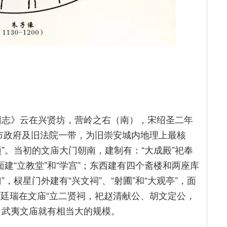
旧志》云在兴贤坊，营岭之右（南），宋绍圣二年
天市政府及旧法院一带，为旧崇安城内地理上最核
”。当初的文庙大门朝南，建制有：“大成殿”祀奉
建“立教堂”和“学宫”；东西建有四个斋楼和两座库
，棂星门外建有“兴文祠”、“射圃”和“大观亭”，面
葛廷瑞在文庙“立二贤祠，祀赵清献公、胡文定公，
，武夷文庙就有相当大的规模。