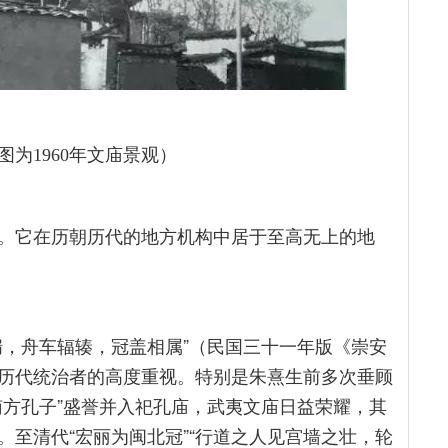
为1960年文庙景观）
。它在历朝历代的地方机构中居于至高无上的地
牖，舟车辐辏，冠盖相属”（民国三十一年版《崇安
历代统治者的高度重视。特别是朱熹生前多次垂顾
南方孔子”盛誉并入祀孔庙，武夷文庙日益荣耀，其
至清代“宏丽为闽北冠”“行道之人见宫墙之壮，轮