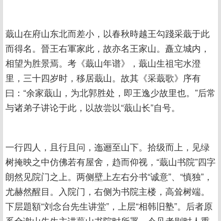
蕺山在府山东北而差小，以春秋時越王勾踐采蕺于此
而得名。晉王右軍家此，故亦名王家山。矗立城内，
相望为胜景焉。考《蕺山年谱》，蕺山生祖宅水澄
里，三十四岁时，移居蕺山。故其《采蕺歌》序有
曰：“余家蕺山，为北郭胜处，即王逸少故里也。”后常
与诸弟子讲论于此，以故尝以“蕺山长”自号。
一行四人，且行且问，迤逦至山下。拾级而上，见绿
树掩映之中仿佛若有屋舍，趋而仰视，“蕺山书院”四字
朗然见院门之上。两侧壁上左右分书“诚意”、“慎独”，
尤赫然醒目。入院门，右侧为书院主楼，高耸树端。
下层題額“刘念台先生讲堂”，上层“相韩旧塾”。后者原
系全谢山先生主讲蕺山书院时所署，今见者则时人重