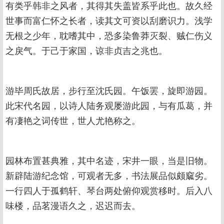
有类乎韩非之风者，其得其失盖皆系乎此也。故久经
世事而富仁怀之长者，读其文可资以刮磨识力。浅学
无根之少年，耽嗜其中，恐多染鲁莽灭裂、贼仁伤义
之戾气。于己于家国，谅非贞吉之兆也。
游毕周氏故居，步行至沈氏园。午饭罢，旋即游园。
此宋代名园，以诗人陆务观屡游此园，与有瓜葛，并
有凄艳之词传世，世人尤艳称之。
园林布置甚典雅，其中名迹，宋井一眼，当是旧物。
新辟陆游纪念馆，可观者无多，书法展品似颇窳劣。
一行四人于孤鹤轩、琴台两处俯仰观赏移时。后入八
味楼，品茗漫语久之，迟迟而去。