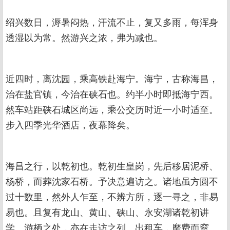
绍兴数日，溽暑闷热，汗流不止，复又多雨，每浑身
透湿以为常。然游兴之浓，弗为减也。
近四时，离沈园，乘高铁赴海宁。海宁，古称海昌，
治在盐官镇，今治在硖石也。约半小时即抵海宁西。
然车站距硖石城区尚远，乘公交历时近一小时适至。
步入四季光华酒店，夜幕降矣。
海昌之行，以乾初也。乾初生皇岗，先后移居泥桥、
杨桥，而葬沈家石桥。予决意遍访之。诸地虽方圆不
过十数里，然外人乍至，不辨方所，逐一寻之，非易
易也。且复有龙山、黄山、硖山、永安湖诸乾初讲
学、游栖之处，亦在走访之列。出租车，靡费而窒