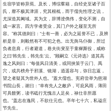
生宿学皆称异焉。及长，博综羣籍，自经史至诸子百
氏，靡不极其津涯，究其根柢，而于儒先性理之说，
尤深造其阃域。其为文，辞博逹儁伟，变化不测，自
成一家言。四方学者受业，其门户外之屦至无所
容。”称其德则曰：“士有一善，必为之延誉不已，及辨
析是非，则毅然有不可犯之色。出无舆马仆御，所过
负者息肩，行者避道，巷夫街叟至于童穉厮役，咸称
之曰‘韩先生，韩先生’云。”顾嗣立《元诗选》道其高
逸之风则曰：“每值风日清美，或同挟策于云门、禹
穴，或共榜舟于邪溪、镜湖，逍遥容与，弥日忘返，
望之者疑其为世外人也。”蓋大儒也。宪府尝举为慈湖
书院山長，谢曰：“幸有先人之敝庐，可庇风雨，薄田
可具饘粥，读书砥行无愧古人足矣，禄仕非所愿
也。”盖志在逸民，不欲仕元也。卒年七十六，私谥庄
节先生。