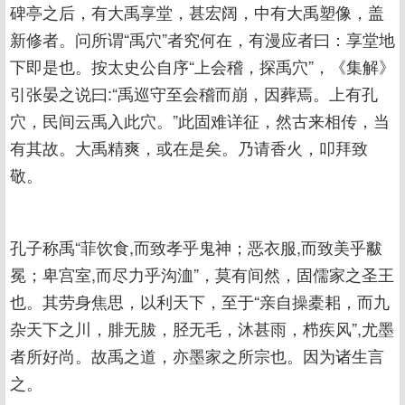
碑亭之后，有大禹享堂，甚宏阔，中有大禹塑像，盖
新修者。问所谓“禹穴”者究何在，有漫应者曰：享堂地
下即是也。按太史公自序“上会稽，探禹穴”，《集解》
引张晏之说曰:“禹巡守至会稽而崩，因葬焉。上有孔
穴，民间云禹入此穴。”此固难详征，然古来相传，当
有其故。大禹精爽，或在是矣。乃请香火，叩拜致
敬。
孔子称禹“菲饮食,而致孝乎鬼神；恶衣服,而致美乎黻
冕；卑宫室,而尽力乎沟洫”，莫有间然，固儒家之圣王
也。其劳身焦思，以利天下，至于“亲自操橐耜，而九
杂天下之川，腓无胈，胫无毛，沐甚雨，栉疾风”,尤墨
者所好尚。故禹之道，亦墨家之所宗也。因为诸生言
之。