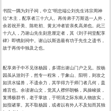
书院一隅为刘子祠，中立“明忠端公刘先生讳宗周神
位”木主，配享者三十六人。再传弟子万斯选一人外，
余若祝开美、陈乾初、黄太冲者皆亲炙高弟也。此三
十六人，乃谢山先生刻意厘定者，其《刘子祠堂配享
碑》即镌刻祠中。谢山以斯选最有功于先生之遗书，
故于再传中独及之也。
配享弟子中不见张杨园，多谓出谢山门户之见。按杨
园虽从游刘子，然专一程朱，于象山、阳明，则攻之
如洪水猛兽，不遗余力，其学得力于师门者几何，盖
难言也。余读谢山文，觉其人襟怀朗畅，风操峻拔，
复博极群书，老于掌故，于明清之际东南人物故实，
如指诸掌。其不取杨园，或者以有外人不及知而其独