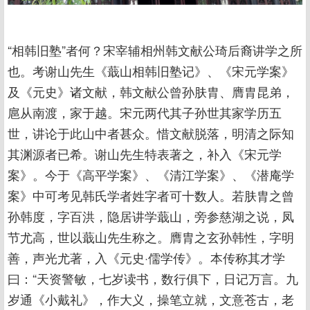
“相韩旧塾”者何？宋宰辅相州韩文献公琦后裔讲学之所
也。考谢山先生《蕺山相韩旧塾记》、《宋元学案》
及《元史》诸文献，韩文献公曾孙肤胄、膺胄昆弟，
扈从南渡，家于越。宋元两代其子孙世其家学历五
世，讲论于此山中者甚众。惜文献脱落，明清之际知
其渊源者已希。谢山先生特表著之，补入《宋元学
案》。今于《高平学案》、《清江学案》、《潜庵学
案》中可考见韩氏学者姓字者可十数人。若肤胄之曾
孙韩度，字百洪，隐居讲学蕺山，旁参慈湖之说，凤
节尤高，世以蕺山先生称之。膺胄之玄孙韩性，字明
善，声光尤著，入《元史·儒学传》。本传称其才学
曰：“天资警敏，七岁读书，数行俱下，日记万言。九
岁通《小戴礼》，作大义，操笔立就，文意苍古，老