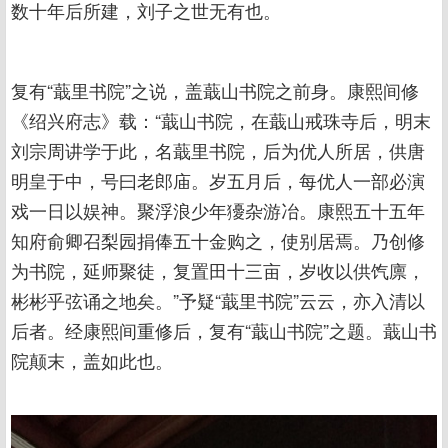
数十年后所建，刘子之世无有也。
复有“蕺里书院”之说，盖蕺山书院之前身。康熙间修
《绍兴府志》载：“蕺山书院，在蕺山戒珠寺后，明末
刘宗周讲学于此，名蕺里书院，后为优人所居，供唐
明皇于中，号曰老郎庙。岁五月后，每优人一部必演
戏一日以娱神。聚浮浪少年獶杂游冶。康熙五十五年
知府俞卿召梨园捐俸五十金购之，使别居焉。乃创修
为书院，延师聚徒，复置田十三亩，岁收以供饩廪，
彬彬乎弦诵之地矣。”予疑“蕺里书院”云云，亦入清以
后者。经康熙间重修后，复有“蕺山书院”之题。蕺山书
院颠末，盖如此也。