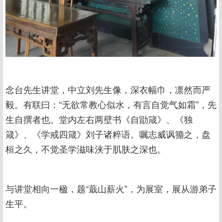
念台先生讲堂，中立刘先生像，深衣幅巾，凛然而严
毅。有联曰：“无欲常教心似水，有言自觉气如霜”，先
生自撰者也。堂内左右两壁书《自勖箴》、《独
箴》、《学戒四箴》刘子诸粹语。嘱志威讽籀之，盘
桓之久，不觉圣学滋味浃于肌肤之深也。
与讲堂相向一楹，题“蕺山薪火”，为展室，展从游弟子
生平。