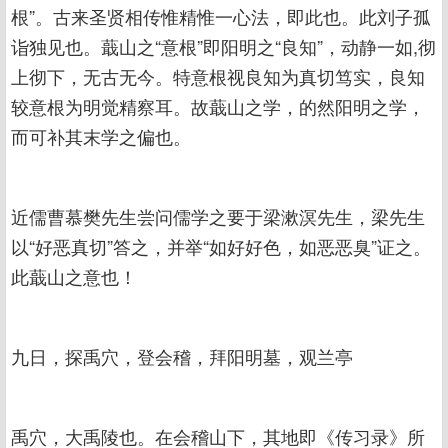
根”。古来圣贤相传惟精惟一心法，即此也。此刘子孤
诣独见也。蕺山之“意根”即阳明之“良知”，动静一如,彻
上彻下，无古无今。特意根视良知为真切笃实，良知
较意根为明觉精察耳。故蕺山之学，的然阳明之学，
而可补其末学之偏也。
近儒曹慕樊先生尝问儒学之要于梁漱溟先生，梁先生
以“好恶真切”答之，并举“如好好色，如恶恶臭”证之。
此蕺山之意也！
九日，探禹穴，登会稽，拜阳明墓，观兰亭
禹穴，大禹陵也。在会稽山下，其地即《传习录》所