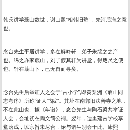
韩氏讲学蕺山数世，谢山题“相韩旧塾”，先河后海之意
也。
念台先生平居讲学，多在解吟轩，弟子朱绵之之产
也。绵之亦家蕺山，刘子假其轩为讲堂，得咫尺之便
也。轩在蕺山下，已无自而寻矣。
念台先生后举证人之会于“古小学”,即黄梨洲《蕺山同
志考序》所称“证人书院”。其址在南郭旧法善寺之地，
不在此山也。據《年谱》，念台先生与陶石梁共举证
人会，会址初在陶文简公祠。翌年，适重建古学校享
堂落成，以宗旨未尽合，始与诸生别会于此。康熙