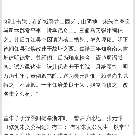
“稽山书院，在府城卧龙山西岗，山阴地。宋朱晦庵氏
尝司本郡常平事，讲学倡多士。三衢马天骥建祠祀
之。其后九江吴革因请为稽山书院，岁久堙废。明正
德间知县张焕改建于故址之西。嘉靖三年知府南大吉
增建明德堂、尊经阁。后为瑞泉精舍，斎庐庖湢咸
备。试八邑诸生，选其优者升于书院，月给廪饩。明
万历七年，奉例毁书院，遂为吴氏所佃。赖吴尚书兑
持之，不遽毁。十年知府萧良干来，始复而修之，改
名朱文公祠。”
盖朱子于淳熙间提举浙东时，曾讲学此地。张元忭
《修复朱文公祠记》有曰：“有宋朱文公先生，以常平