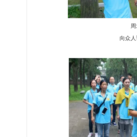
周
向众人