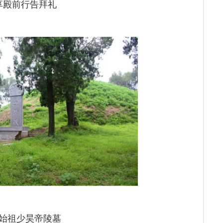
享殿前行告拜礼
始祖少昊帝陵墓