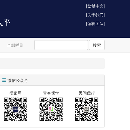
[繁體中文]
[关于我们]
[编辑团队]
全部栏目
搜索
微信公众号
儒家网
青春儒学
民间儒行