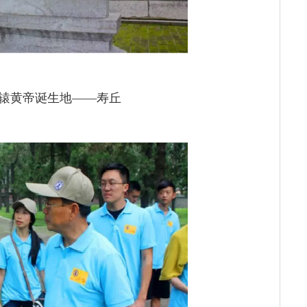
辕黄帝诞生地——寿丘