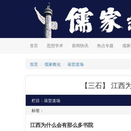
首页
思想学术
新闻快讯
热点专题
儒家
首页
儒家教化
庙堂道场
【三石】 江西
栏目：庙堂道场
标签：
江西为什么会有那么多书院