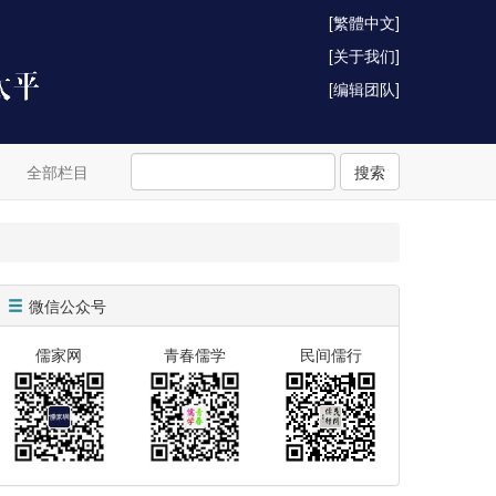
[繁體中文]
[关于我们]
[编辑团队]
全部栏目
搜索
微信公众号
儒家网
青春儒学
民间儒行