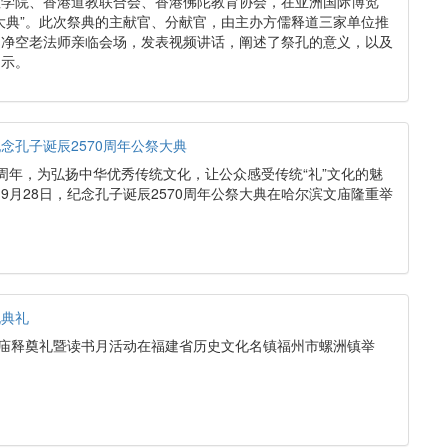
教学院、香港道教联合会、香港佛陀教育协会，在亚洲国际博览
大典”。此次祭典的主献官、分献官，由主办方儒释道三家单位推
的净空老法师亲临会场，发表视频讲话，阐述了祭孔的意义，以及
启示。
念孔子诞辰2570周年公祭大典
70周年，为弘扬中华优秀传统文化，让公众感受传统“礼”文化的魅
9月28日，纪念孔子诞辰2570周年公祭大典在哈尔滨文庙隆重举
孔典礼
孔庙释奠礼暨读书月活动在福建省历史文化名镇福州市螺洲镇举