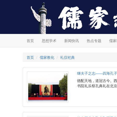
首页
思想学术
新闻快讯
热点专题
儒家
首页
儒家教化
礼仪祀典
继夫子之志——四海孔子
德配天地，道冠古今。西
书院礼乐祭孔典礼在北