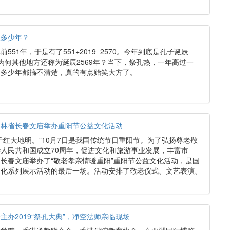
辰多少年？
551年，于是有了551+2019=2570。今年到底是孔子诞辰
年？为何其他地方还称为诞辰2569年？当下，祭孔热，一年高过一
辰多少年都搞不清楚，真的有点贻笑大方了。
吉林省长春文庙举办重阳节公益文化活动
千红大地明。”10月7日是我国传统节日重阳节。为了弘扬尊老敬
人民共和国成立70周年，促进文化和旅游事业发展，丰富市
长春文庙举办了“敬老孝亲情暖重阳”重阳节公益文化活动，是国
文化系列展示活动的最后一场。活动安排了敬老仪式、文艺表演、
办2019“祭孔大典”，净空法师亲临现场