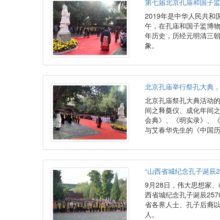
第七届北京孔庙和国子
2019年是中华人民共和
午，在孔庙和国子监博物
年历史，历经元明清三
象。
北京孔庙举行祭孔大典
北京孔庙祭孔大典活动
间之释奠仪、成化年间之
会典》、《明实录》、
与艾春华先生的《中国历
“山西省城纪念孔子诞辰2
9月28日，伟大思想家
西省城纪念孔子诞辰25
省各界人士、孔子后裔以
人。