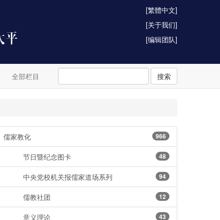
[繁體中文]
[关于我们]
[编辑团队]
全部栏目
搜索
儒家教化
966
节日暨纪念图卡
48
中央党校机关报儒家道场系列
94
儒教社团
12
意义理论
43