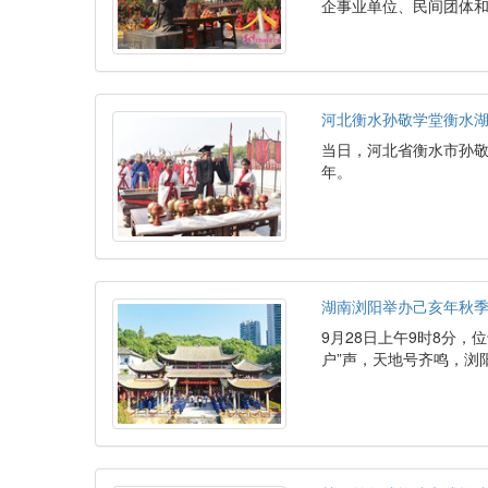
企事业单位、民间团体
河北衡水孙敬学堂衡水湖
当日，河北省衡水市孙敬
年。
湖南浏阳举办己亥年秋季
9月28日上午9时8分
户”声，天地号齐鸣，浏