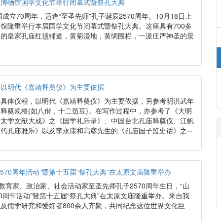
监博物馆国学文化节举行闭幕式暨祭孔大典
国成立70周年，适逢“至圣先师”孔子诞辰2570周年。10月18日上
馆隆重举行本届国学文化节闭幕式暨祭孔大典。这座具有700多
朝的皇家孔庙红毯铺道，黄菊漫地，黄绸围栏，一派庄严神圣的景
，以明代《嘉靖释奠仪》为主要依据
的具体仪程，以明代《嘉靖释奠仪》为主要依据，另参考明洪武年
释奠规格(如八佾，十二笾豆)。在写作过程中，亦参考了《大明
《太学文献大成》之《国学礼乐录》、中国台北孔庙释奠仪、江帆
代孔庙雅乐》以及李永康和高彦先生的《孔庙国子监史话》之···
570周年活动”暨第十五届“祭孔大典”在太原文庙隆重举办
、教育家、政治家、社会活动家至圣先师孔子2570周年生日，“山
70周年活动”暨第十五届“祭孔大典”在太原文庙隆重举办。来自我
及儒学研究和爱好者800余人齐聚，共同纪念这位世界文化巨