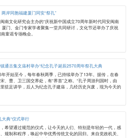
，两岸同胞福建厦门同安“祭孔”
闽南文化研究会主办的“庆祝新中国成立70周年新时代同安闽南
，厦门、金门专家学者聚集一堂共同研讨，文化节还举办了庆祝
闽南童谣专场晚会。
镇通古集文庙村举办“纪念孔子诞辰2570周年祭孔大典
06年开始至今，每年春秋两季，已持续举办了13年。据传，在春
宋、曹、卫三国交界处，有“界首”之称。“孔子周游列国时，由
这里驻足讲学，后人为纪念孔子建庙，几经历史兴废，现为今天的
孔大典“仪式举行
绍，希望通过规范的仪式，让今天的人们、特别是年轻的一代，感
仪、规制和程序，唤起中华优秀传统文化的回归。来自党政机关、