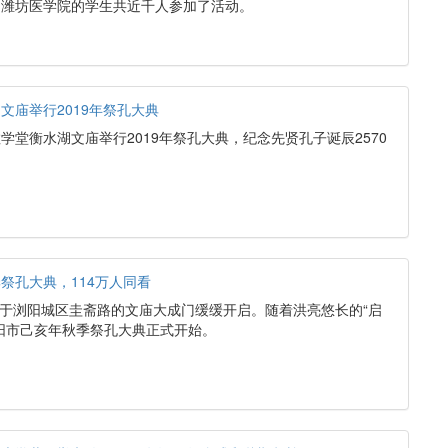
和潍坊医学院的学生共近千人参加了活动。
文庙举行2019年祭孔大典
学堂衡水湖文庙举行2019年祭孔大典，纪念先贤孔子诞辰2570
祭孔大典，114万人同看
，位于浏阳城区圭斋路的文庙大成门缓缓开启。随着洪亮悠长的“启
阳市己亥年秋季祭孔大典正式开始。