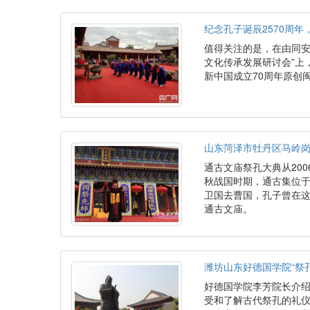
纪念孔子诞辰2570周年
值得关注的是，在由同安
文化传承发展研讨会”上
新中国成立70周年原创
山东菏泽市牡丹区马岭岗
通古文庙祭孔大典从20
秋战国时期，通古集位于
卫国去曹国，孔子曾在
通古文庙。
潍坊山东好德国学院“祭
好德国学院李芳院长介
受和了解古代祭孔的礼