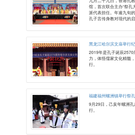
九月二十九日，香港孔
馆，首次联合主办“祭孔
派代表担任。年逾九旬
孔子言传身教对现代的
黑龙江哈尔滨文庙举行纪
2019年是孔子诞辰25
力，体悟儒家文化精髓，
行。
福建福州螺洲镇举行祭
9月29日，己亥年螺洲
行。