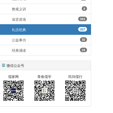
教规义训
9
庙堂道场
393
礼仪祀典
307
公益事功
30
经典诵读
29
微信公众号
儒家网
青春儒学
民间儒行