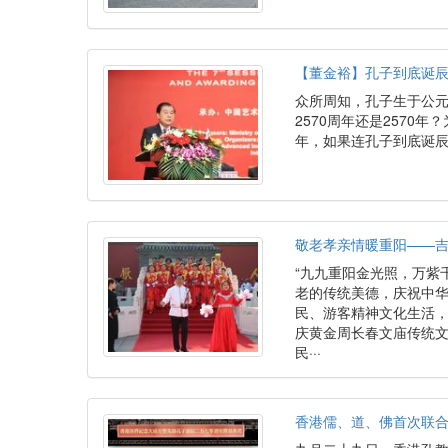
【董金裕】孔子到底诞
众所周知，孔子生于公元前
2570周年还是2570
年，如果连孔子到底诞
敬老孝亲情暖重阳——
“九九重阳金光照，万紫
老的传统美德，庆祝中华
民、游客精神文化生活，
庆黄金周长春文庙传统
民···
香港儒、道、佛首次联合主