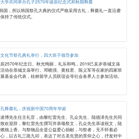
大学共同举办孔子2570年诞辰纪念式和秋期释奠
入韩国，所以韩国祭孔大典的仪式严格采用古礼，释奠礼一直沿袭
，保持了传统仪式。
子文化节祭孔典礼举行，四大班子领导参加
子诞辰2570年纪念日。秋光绚丽，礼乐和鸣，2019己亥岁恭城文庙
扬活动在恭城文庙举行。邓晓强、黄枝君、陈义军等在家的四家班
发展基金会代表，桂林留学人员联谊会等社会各界人士参加活动。
孔释奠礼，庆祝新中国70周年华诞
张凌博先生任主礼官，由黎红雷先生、孔众先生、陆德泽先生共同
士致欢迎辞，黎红雷先生撰写并恭颂祭文，孔众先生恭读祝文，陆
前燃烛上香。与祭物品全是公益爱心捐献，与祭者，无不怀着必
之心，以古礼三跪九叩，表达了对古圣先贤的景仰之心，抒发对中