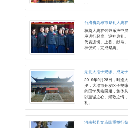
···
台湾省高雄市祭孔大典
释奠大典在钟鼓乐声中
序进行起扉、迎神典礼
代表进馔、上香、献帛
神仪式，完成祭典。
湖北大冶子规缘、成龙
2019年9月28日，时
夕，大冶市开发区子规缘
的国学风格园服，集体
以至诚之心、崇敬之情，
礼。
河南郏县文庙隆重举行祭