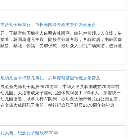
在左营孔子庙举行，市长韩国瑜全程主祭并发表感言
展开，正献官韩国瑜等人依照古礼顺序、由礼生带领步入会场，依
。接着，韩国瑜进入主殿，陪祭官分散各殿，各就位后，由韩国瑜
、献爵、献花、饮福、受胙仪式，最后众人回到广场集结，进行送
子规幼儿园举行祭孔典礼，六年深耕基层传统文化普及
逢大成至圣先师孔子诞辰2570周年，中华人民共和国成立70周年前
幼儿园、大冶市成龙子规幼儿园体教职员工100余人，穿着统一
从幼儿园出发，以单人行军队列，徒步至大冶市青龙山公园文庙，
在文庙大成殿孔子像前，举行纪念孔子诞辰2570周年祭祀典
孔大典，纪念孔子诞辰2570年