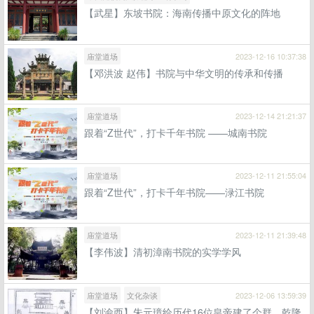
【武星】东坡书院：海南传播中原文化的阵地
庙堂道场
2023-12-16 10:37:38
【邓洪波 赵伟】书院与中华文明的传承和传播
庙堂道场
2023-12-14 21:21:37
跟着“Z世代”，打卡千年书院 ——城南书院
庙堂道场
2023-12-11 21:55:04
跟着“Z世代”，打卡千年书院——渌江书院
庙堂道场
2023-12-11 21:39:48
【李伟波】清初漳南书院的实学学风
庙堂道场
文化杂谈
2023-12-06 13:59:39
【刘渝西】朱元璋给历代16位皇帝建了个群，乾隆