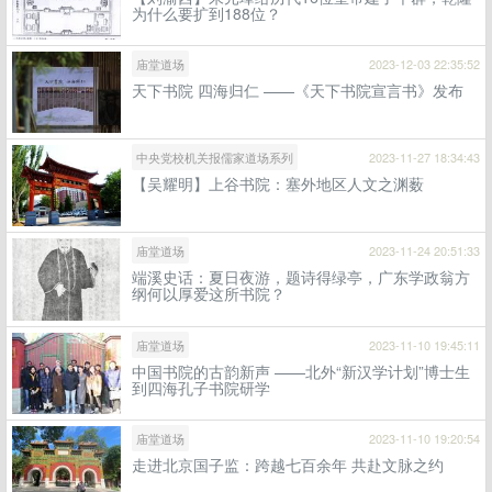
为什么要扩到188位？
庙堂道场
2023-12-03 22:35:52
天下书院 四海归仁 ——《天下书院宣言书》发布
中央党校机关报儒家道场系列
2023-11-27 18:34:43
【吴耀明】上谷书院：塞外地区人文之渊薮
庙堂道场
2023-11-24 20:51:33
端溪史话：夏日夜游，题诗得绿亭，广东学政翁方
纲何以厚爱这所书院？
庙堂道场
2023-11-10 19:45:11
中国书院的古韵新声 ——北外“新汉学计划”博士生
到四海孔子书院研学
庙堂道场
2023-11-10 19:20:54
走进北京国子监：跨越七百余年 共赴文脉之约