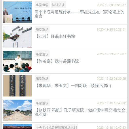
庙堂道场
演讲访谈
2023-12-29 20:26:37
嵩阳书院与道统传承 ——韩星先生在书院论坛上的
发言
庙堂道场
2023-12-29 20:22:51
【江波】拜谒南轩书院
庙堂道场
2023-12-29 20:19:37
【陈谷嘉】我与岳麓书院
庙堂道场
2023-12-22 21:30:25
【朱晓华、朱玉文】一副对联，读懂岳麓山
庙堂道场
2023-12-16 10:48:02
【赵秋丽 冯帆】孔子研究院：做好儒学研究 推动交
流互鉴
中央党校机关报儒家道场系列
2023-12-16 10:45:33