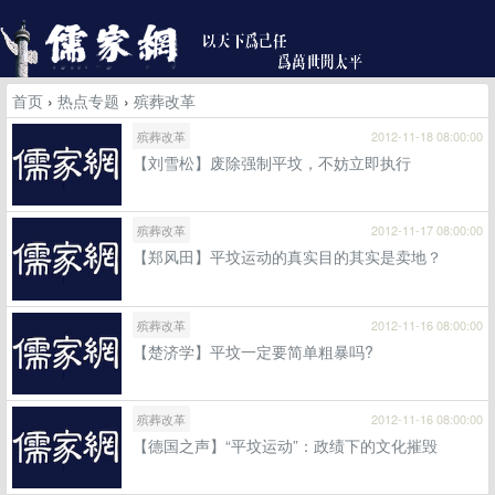
首页
›
热点专题
›
殡葬改革
殡葬改革
2012-11-18 08:00:00
【刘雪松】废除强制平坟，不妨立即执行
殡葬改革
2012-11-17 08:00:00
【郑风田】平坟运动的真实目的其实是卖地？
殡葬改革
2012-11-16 08:00:00
【楚济学】平坟一定要简单粗暴吗?
殡葬改革
2012-11-16 08:00:00
【德国之声】“平坟运动”：政绩下的文化摧毁