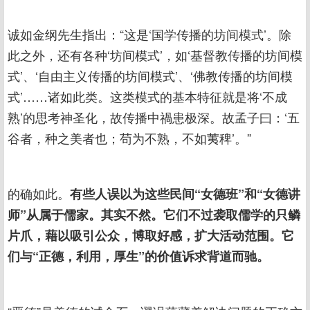
诚如金纲先生指出：“这是‘国学传播的坊间模式’。除
此之外，还有各种‘坊间模式’，如‘基督教传播的坊间模
式’、‘自由主义传播的坊间模式’、‘佛教传播的坊间模
式’……诸如此类。这类模式的基本特征就是将‘不成
熟’的思考神圣化，故传播中禍患极深。故孟子曰：‘五
谷者，种之美者也；苟为不熟，不如荑稗’。”
的确如此。
有些人误以为这些民间“女德班”和“女德讲
师”从属于儒家。其实不然。它们不过袭取儒学的只鳞
片爪，藉以吸引公众，博取好感，扩大活动范围。它
们与“正德，利用，厚生”的价值诉求背道而驰。