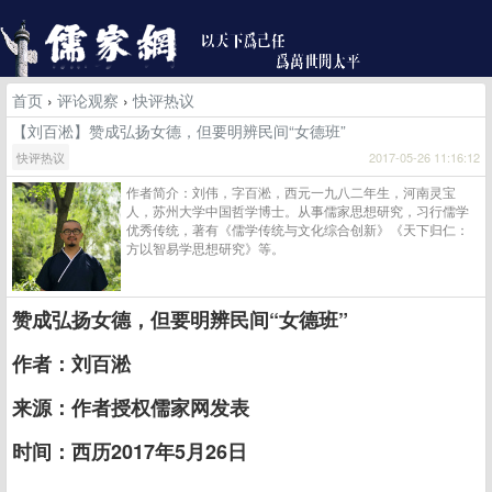
首页
›
评论观察
›
快评热议
【刘百淞】赞成弘扬女德，但要明辨民间“女德班”
快评热议
2017-05-26 11:16:12
作者简介：刘伟，字百淞，西元一九八二年生，河南灵宝
人，苏州大学中国哲学博士。从事儒家思想研究，习行儒学
优秀传统，著有《儒学传统与文化综合创新》《天下归仁：
方以智易学思想研究》等。
赞成弘扬女德，但要明辨民间“女德班”
作者：刘百淞
来源：作者授权儒家网发表
时间：西历2017年5月26日