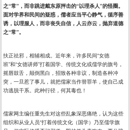
之“常”，而非跳进戴东原抨击的“以理杀人”的怪圈。
面对学界和民间的疑惑，儒者应当平心静气，循序善
诱，以理服人，而非丧失自信，人云亦云，抛弃道德
之“常”。
扶正祛邪，相辅相成。近年来，许多民间“女德
班”和“女德讲师”打着国学、传统文化或儒学的旗号，
摇唇鼓舌，颠倒黑白，招致各种非议，制造各种冲
突，一旦惹了事儿，就把儒家当作替罪羊，使自己成
功逃脱干系。此种行径，何其毒也！
儒家网主编任重先生对这些乱象深恶痛绝，认为这些
组织和从业人员“打着传统文化（国学）乃至儒学旗