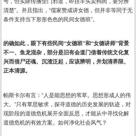
号，但实际传播歪门邪道，即挂羊头卖狗肉，要分辨
清楚”。并且指出，“儒家赞成讲女德，但并非等同于无
条件支持当下形形色色的民间女德班”。
的确如此，眼下有些民间“女德班”和“女德讲师”背景
不一、鱼龙混杂，部分是旧有会道门借着传统文化复
兴而借尸还魂、沉渣泛起，应该辨明，并划清界限、
正本清源。
帕斯卡尔有言：“人是能思想的苇草。思想形成人的伟
大。”只有覃思敏求，探寻道德的历史发展的轨迹，对
现阶段的道德危机展开全面反思，才能从中寻找化解
道德危机的有效方案。如何净化社会风气？