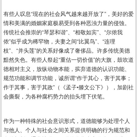
有些人叹息“现在的社会风气越来越开放了”，美好的爱
情和美满的婚姻家庭极易受到各种恶浊力量的侵蚀。
传统社会推崇的“琴瑟和谐”、“相敬如宾”、“尔侬我
侬”似乎成为稀罕物，夫妻之间“比翼鸟”、“连理
枝”、“并头莲”的关系好像成了奢侈品。许多传统美德
黯然失色。有些人祭起“重估一切价值”的大旗，鼓吹道
德相对主义，放纵动物本能，摈弃道德的认识功能、
规范功能和调节功能，诚所谓“作于其心，害于其事；
作于其事，害于其政”（《孟子•滕文公下》），加剧社
会撕裂，为各种腐朽势力的抬头埋下伏笔。
作为一种特殊的社会意识形式，道德能够为处理个人
与他人、个人与社会之间关系提供明确的行为规范和